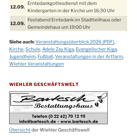
Erntedankgottesdienst mit dem
12.09.
Kindergarten in der Kirche um 16:30 Uhr
Festabend Erntedank im Stadtteilhaus oder
12.09.
Gemeindehaus um 19:00 Uhr
Umzug und Feier zum Erntedankfest am
13.09.
Siehe auch:
Veranstaltungsüberblick 2026 (PDF)
,
Stadtteilhaus um 14:00 Uhr
Kirche
,
Schule
,
Adele Zay Kiga
,
Evangelischer Kiga
,
Schlagerabend im Stadtteilhaus
Jugendheim
19.09.
,
Fußball
,
Veranstaltungen in der Artfarm
,
Drabenderhöhe
Wiehler Veranstaltungen
25. u.
Oktoberfest im Cafe XXS
26.09.
WIEHLER GESCHÄFTSWELT
Kinderbibeltag im Ev. Gemeindehaus von 10-
26.09.
12 Uhr
Afterwork-Andacht um 18:00 Uhr in der
09.10.
Kirche
Sandmännchen-Gottesdienst in der Kirche
10.10.
oder im Ev. Gemeindehaus um 18:00 Uhr
Übersicht
der Wiehler Geschäftswelt
Oktoberfest MGV im Stadtteilhaus um 11:00