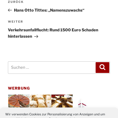
Vorheriger
ZURÜCK
Beitrag
Hans Otto Tittes: „Namenszuwachs“
Nächster
WEITER
Beitrag
Verkehrsunfallflucht: Rund 1500 Euro Schaden
hinterlassen
Suchen
Suche
nach:
WERBUNG
Wir verwenden Cookies zur Personalisierung von Anzeigen und um