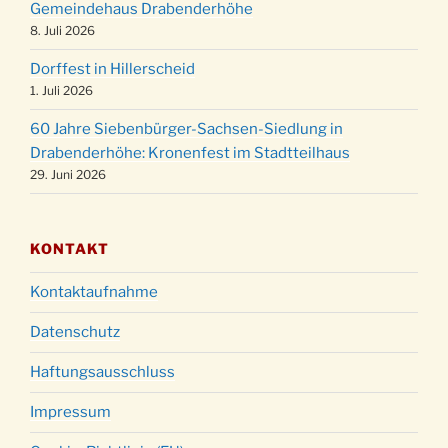
Gemeindehaus Drabenderhöhe
Weihnachtsgottesdienst in der Kirche um
8. Juli 2026
24.12.
18:00 Uhr
Dorffest in Hillerscheid
Christmette mit der ev. Jugend in der Kirche
24.12.
1. Juli 2026
um 23:00 Uhr
60 Jahre Siebenbürger-Sachsen-Siedlung in
Gottesdienst zu Silvester in der Kirche um
31.12.
Drabenderhöhe: Kronenfest im Stadtteilhaus
18:00 Uhr
29. Juni 2026
KONTAKT
Kontaktaufnahme
Datenschutz
Haftungsausschluss
Impressum