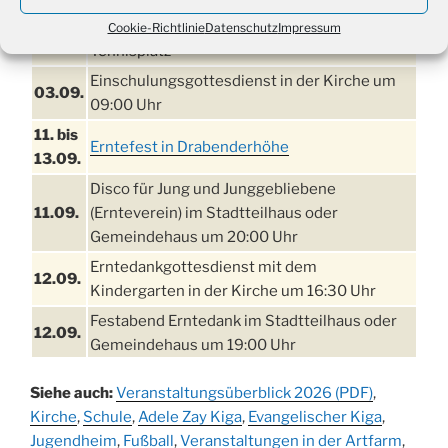
Damen Doppel - Turnier des TC77 am
Cookie-Richtlinie
Datenschutz
Impressum
29.08.
Tennisplatz
Einschulungsgottesdienst in der Kirche um
03.09.
09:00 Uhr
11. bis
Erntefest in Drabenderhöhe
13.09.
Disco für Jung und Junggebliebene
11.09.
(Ernteverein) im Stadtteilhaus oder
Gemeindehaus um 20:00 Uhr
Erntedankgottesdienst mit dem
12.09.
Kindergarten in der Kirche um 16:30 Uhr
Festabend Erntedank im Stadtteilhaus oder
12.09.
Gemeindehaus um 19:00 Uhr
Umzug und Feier zum Erntedankfest am
13.09.
Siehe auch:
Veranstaltungsüberblick 2026 (PDF)
,
Stadtteilhaus um 14:00 Uhr
Kirche
,
Schule
,
Adele Zay Kiga
,
Evangelischer Kiga
,
Schlagerabend im Stadtteilhaus
Jugendheim
19.09.
,
Fußball
,
Veranstaltungen in der Artfarm
,