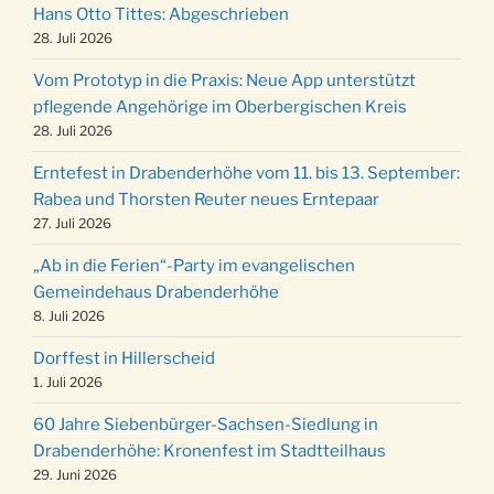
Robert-Gassner-Hof um 17:00 Uhr
Hans Otto Tittes: Abgeschrieben
Kinderbibeltag im Ev. Gemeindehaus von 10-
28. Juli 2026
19.12.
12 Uhr
Vom Prototyp in die Praxis: Neue App unterstützt
Weihnachts-Konzert des Honterus Chors in
pflegende Angehörige im Oberbergischen Kreis
20.12.
der Kirche um 17:00 Uhr
28. Juli 2026
Familiengottesdienst mit Krippenspiel im Ev.
24.12.
Erntefest in Drabenderhöhe vom 11. bis 13. September:
Gemeindehaus um 15:00 Uhr
Rabea und Thorsten Reuter neues Erntepaar
24.12.
Familiengottesdienst in der FeG um 16 Uhr
27. Juli 2026
Weihnachtsgottesdienst in der Kirche um
24.12.
„Ab in die Ferien“-Party im evangelischen
15:00 Uhr
Gemeindehaus Drabenderhöhe
Weihnachtsgottesdienst in der Kirche um
8. Juli 2026
24.12.
18:00 Uhr
Dorffest in Hillerscheid
Christmette mit der ev. Jugend in der Kirche
24.12.
1. Juli 2026
um 23:00 Uhr
60 Jahre Siebenbürger-Sachsen-Siedlung in
Gottesdienst zu Silvester in der Kirche um
31.12.
Drabenderhöhe: Kronenfest im Stadtteilhaus
18:00 Uhr
29. Juni 2026