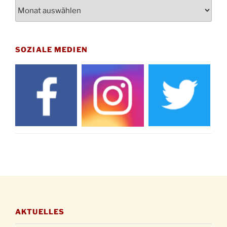
Archiv
St. Martin Umzug in Drabenderhöhe um 17:00
12.11.
Uhr
Gedenkfeier zum Volkstrauertag am Friedhof
15.11.
Drabenderhöhe um 11:15 Uhr
SOZIALE MEDIEN
21.11.
Basar im Ev. Gemeindehaus von 14-16:30 Uhr
Katharinenball des Honterus Chors im
21.11.
Stadtteilhaus um 19:00 Uhr
Kinderbibeltag im Ev. Gemeindehaus von 10-
28.11.
12 Uhr
Adventliches Beisammensein am Robert-
28.11.
Gassner-Hof um 15:00 Uhr
Katharinenball der Kreisgruppe im
28.11.
Stadtteilhaus um 19:00 Uhr
Adventsfeier des Frauenvereins im Ev.
03.12.
Gemeindehaus um 19:00 Uhr
AKTUELLES
Puer-Natus weihnachtliches Brauchtum am
11.12.