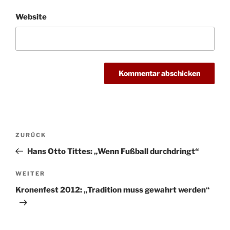
Website
Beitragsnavigation
Vorheriger
ZURÜCK
Beitrag
Hans Otto Tittes: „Wenn Fußball durchdringt“
Nächster
WEITER
Beitrag
Kronenfest 2012: „Tradition muss gewahrt werden“