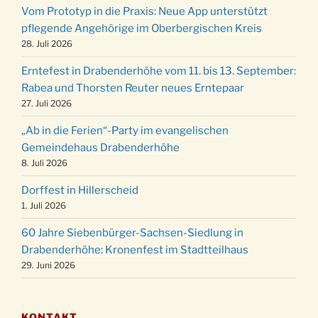
Vom Prototyp in die Praxis: Neue App unterstützt
Weihnachts-Konzert des Honterus Chors in
pflegende Angehörige im Oberbergischen Kreis
20.12.
der Kirche um 17:00 Uhr
28. Juli 2026
Familiengottesdienst mit Krippenspiel im Ev.
24.12.
Erntefest in Drabenderhöhe vom 11. bis 13. September:
Gemeindehaus um 15:00 Uhr
Rabea und Thorsten Reuter neues Erntepaar
24.12.
Familiengottesdienst in der FeG um 16 Uhr
27. Juli 2026
Weihnachtsgottesdienst in der Kirche um
24.12.
„Ab in die Ferien“-Party im evangelischen
15:00 Uhr
Gemeindehaus Drabenderhöhe
Weihnachtsgottesdienst in der Kirche um
8. Juli 2026
24.12.
18:00 Uhr
Dorffest in Hillerscheid
Christmette mit der ev. Jugend in der Kirche
24.12.
1. Juli 2026
um 23:00 Uhr
60 Jahre Siebenbürger-Sachsen-Siedlung in
Gottesdienst zu Silvester in der Kirche um
31.12.
Drabenderhöhe: Kronenfest im Stadtteilhaus
18:00 Uhr
29. Juni 2026
KONTAKT