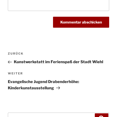
Beitragsnavigation
Vorheriger
ZURÜCK
Beitrag
Kunstwerkstatt im Ferienspaß der Stadt Wiehl
Nächster
WEITER
Beitrag
Evangelische Jugend Drabenderhöhe:
Kinderkunstausstellung
Suchen