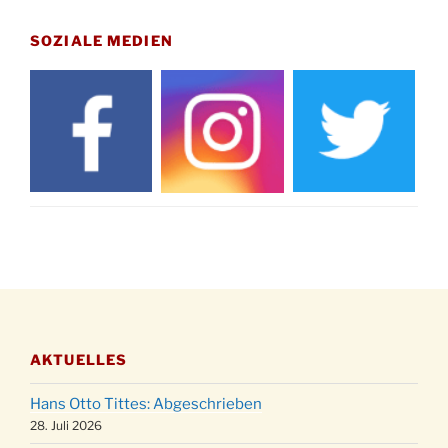
Gedenkfeier zum Volkstrauertag am Friedhof
15.11.
Drabenderhöhe um 11:15 Uhr
SOZIALE MEDIEN
21.11.
Basar im Ev. Gemeindehaus von 14-16:30 Uhr
Katharinenball des Honterus Chors im
21.11.
Stadtteilhaus um 19:00 Uhr
Kinderbibeltag im Ev. Gemeindehaus von 10-
28.11.
12 Uhr
Adventliches Beisammensein am Robert-
28.11.
Gassner-Hof um 15:00 Uhr
Katharinenball der Kreisgruppe im
28.11.
Stadtteilhaus um 19:00 Uhr
Adventsfeier des Frauenvereins im Ev.
03.12.
Gemeindehaus um 19:00 Uhr
AKTUELLES
Puer-Natus weihnachtliches Brauchtum am
11.12.
Robert-Gassner-Hof um 17:00 Uhr
Hans Otto Tittes: Abgeschrieben
Kinderbibeltag im Ev. Gemeindehaus von 10-
28. Juli 2026
19.12.
12 Uhr