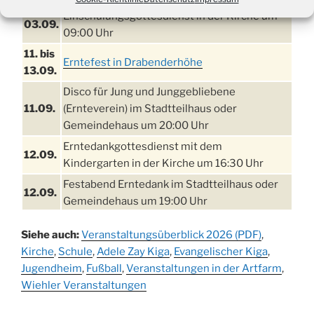
Einschulungsgottesdienst in der Kirche um
03.09.
09:00 Uhr
11. bis
Erntefest in Drabenderhöhe
13.09.
Disco für Jung und Junggebliebene
11.09.
(Ernteverein) im Stadtteilhaus oder
Gemeindehaus um 20:00 Uhr
Erntedankgottesdienst mit dem
12.09.
Kindergarten in der Kirche um 16:30 Uhr
Festabend Erntedank im Stadtteilhaus oder
12.09.
Gemeindehaus um 19:00 Uhr
Umzug und Feier zum Erntedankfest am
13.09.
Siehe auch:
Veranstaltungsüberblick 2026 (PDF)
,
Stadtteilhaus um 14:00 Uhr
Kirche
,
Schule
,
Adele Zay Kiga
,
Evangelischer Kiga
,
Schlagerabend im Stadtteilhaus
Jugendheim
19.09.
,
Fußball
,
Veranstaltungen in der Artfarm
,
Drabenderhöhe
Wiehler Veranstaltungen
25. u.
Oktoberfest im Cafe XXS