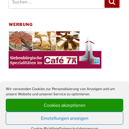
Suche
nach:
WERBUNG
Wir verwenden Cookies zur Personalisierung von Anzeigen und um
TERMINE
unsere Website und unseren Service zu optimieren.
21. bis
Sommerfreizeit der Ev. Jugend in Berlin für
Cookies akzeptieren
28.8.
Kinder ab 13 Jahren
Einstellungen anzeigen
Damen Doppel - Turnier des TC77 am
29.08.
Tennisplatz
Cookie-Richtlinie
Datenschutz
Impressum