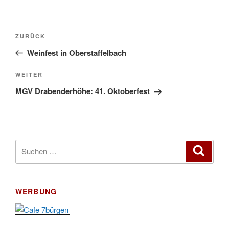
Beitragsnavigation
Vorheriger
ZURÜCK
Beitrag
Weinfest in Oberstaffelbach
Nächster
WEITER
Beitrag
MGV Drabenderhöhe: 41. Oktoberfest
Suchen
Suche
nach:
WERBUNG