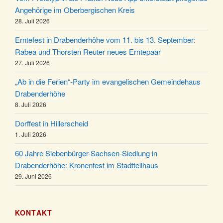
Angehörige im Oberbergischen Kreis
Puer-Natus weihnachtliches Brauchtum am
11.12.
28. Juli 2026
Robert-Gassner-Hof um 17:00 Uhr
Kinderbibeltag im Ev. Gemeindehaus von 10-12
Erntefest in Drabenderhöhe vom 11. bis 13. September:
19.12.
Uhr
Rabea und Thorsten Reuter neues Erntepaar
27. Juli 2026
Weihnachts-Konzert des Honterus Chors in der
20.12.
Kirche um 17:00 Uhr
„Ab in die Ferien“-Party im evangelischen Gemeindehaus
Familiengottesdienst mit Krippenspiel im Ev.
Drabenderhöhe
24.12.
Gemeindehaus um 15:00 Uhr
8. Juli 2026
24.12.
Familiengottesdienst in der FeG um 16 Uhr
Dorffest in Hillerscheid
Weihnachtsgottesdienst in der Kirche um 15:00
1. Juli 2026
24.12.
Uhr
60 Jahre Siebenbürger-Sachsen-Siedlung in
Weihnachtsgottesdienst in der Kirche um 18:00
Drabenderhöhe: Kronenfest im Stadtteilhaus
24.12.
Uhr
29. Juni 2026
Christmette mit der ev. Jugend in der Kirche um
24.12.
23:00 Uhr
KONTAKT
Gottesdienst zu Silvester in der Kirche um 18:00
31.12.