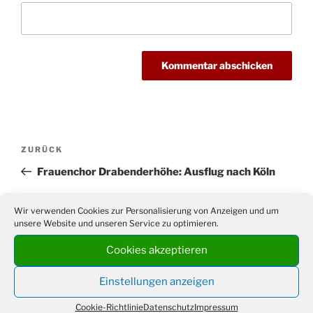
Beitragsnavigation
Vorheriger
ZURÜCK
Beitrag
Frauenchor Drabenderhöhe: Ausflug nach Köln
Nächster
WEITER
Wir verwenden Cookies zur Personalisierung von Anzeigen und um
Beitrag
unsere Website und unseren Service zu optimieren.
Oktoberfest 2012: Gewinnliste
Cookies akzeptieren
Einstellungen anzeigen
Suchen
Suche
Cookie-Richtlinie
Datenschutz
Impressum