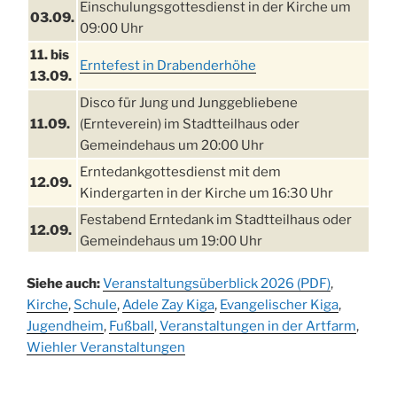
Einschulungsgottesdienst in der Kirche um
03.09.
09:00 Uhr
11. bis
Erntefest in Drabenderhöhe
13.09.
Disco für Jung und Junggebliebene
11.09.
(Ernteverein) im Stadtteilhaus oder
Gemeindehaus um 20:00 Uhr
Erntedankgottesdienst mit dem
12.09.
Kindergarten in der Kirche um 16:30 Uhr
Festabend Erntedank im Stadtteilhaus oder
12.09.
Gemeindehaus um 19:00 Uhr
Umzug und Feier zum Erntedankfest am
13.09.
Siehe auch:
Veranstaltungsüberblick 2026 (PDF)
,
Stadtteilhaus um 14:00 Uhr
Kirche
,
Schule
,
Adele Zay Kiga
,
Evangelischer Kiga
,
Schlagerabend im Stadtteilhaus
Jugendheim
19.09.
,
Fußball
,
Veranstaltungen in der Artfarm
,
Drabenderhöhe
Wiehler Veranstaltungen
25. u.
Oktoberfest im Cafe XXS
26.09.