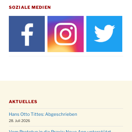
15.11.
Drabenderhöhe um 11:15 Uhr
SOZIALE MEDIEN
21.11.
Basar im Ev. Gemeindehaus von 14-16:30 Uhr
Katharinenball des Honterus Chors im
21.11.
Stadtteilhaus um 19:00 Uhr
Kinderbibeltag im Ev. Gemeindehaus von 10-
28.11.
12 Uhr
Adventliches Beisammensein am Robert-
28.11.
Gassner-Hof um 15:00 Uhr
Katharinenball der Kreisgruppe im
28.11.
Stadtteilhaus um 19:00 Uhr
Adventsfeier des Frauenvereins im Ev.
03.12.
Gemeindehaus um 19:00 Uhr
AKTUELLES
Puer-Natus weihnachtliches Brauchtum am
11.12.
Robert-Gassner-Hof um 17:00 Uhr
Hans Otto Tittes: Abgeschrieben
Kinderbibeltag im Ev. Gemeindehaus von 10-
28. Juli 2026
19.12.
12 Uhr