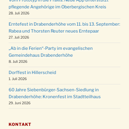
Vom Prototyp in die Praxis: Neue App unterstützt
Weihnachts-Konzert des Honterus Chors in
pflegende Angehörige im Oberbergischen Kreis
20.12.
der Kirche um 17:00 Uhr
28. Juli 2026
Familiengottesdienst mit Krippenspiel im Ev.
24.12.
Erntefest in Drabenderhöhe vom 11. bis 13. September:
Gemeindehaus um 15:00 Uhr
Rabea und Thorsten Reuter neues Erntepaar
24.12.
Familiengottesdienst in der FeG um 16 Uhr
27. Juli 2026
Weihnachtsgottesdienst in der Kirche um
24.12.
„Ab in die Ferien“-Party im evangelischen
15:00 Uhr
Gemeindehaus Drabenderhöhe
Weihnachtsgottesdienst in der Kirche um
8. Juli 2026
24.12.
18:00 Uhr
Dorffest in Hillerscheid
Christmette mit der ev. Jugend in der Kirche
24.12.
1. Juli 2026
um 23:00 Uhr
60 Jahre Siebenbürger-Sachsen-Siedlung in
Gottesdienst zu Silvester in der Kirche um
31.12.
Drabenderhöhe: Kronenfest im Stadtteilhaus
18:00 Uhr
29. Juni 2026
KONTAKT