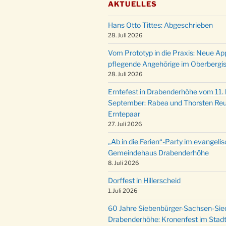
AKTUELLES
Hans Otto Tittes: Abgeschrieben
28. Juli 2026
Vom Prototyp in die Praxis: Neue Ap
pflegende Angehörige im Oberbergi
28. Juli 2026
Erntefest in Drabenderhöhe vom 11. b
September: Rabea und Thorsten Reu
Erntepaar
27. Juli 2026
„Ab in die Ferien“-Party im evangeli
Gemeindehaus Drabenderhöhe
8. Juli 2026
Dorffest in Hillerscheid
1. Juli 2026
60 Jahre Siebenbürger-Sachsen-Sied
Drabenderhöhe: Kronenfest im Stadt