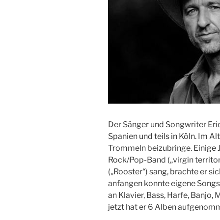
Der Sänger und Songwriter Eric 
Spanien und teils in Köln. Im Al
Trommeln beizubringe. Einige J
Rock/Pop-Band („virgin territo
(„Rooster“) sang, brachte er sic
anfangen konnte eigene Songs z
an Klavier, Bass, Harfe, Banjo,
jetzt hat er 6 Alben aufgenom