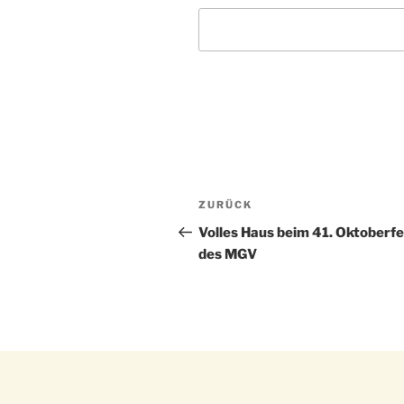
Beitragsnavigation
Vorheriger
ZURÜCK
Beitrag
Volles Haus beim 41. Oktoberfe
des MGV