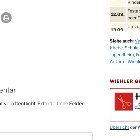
Kinder
Festa
12.09.
oder 
Umzug
13.09.
Stadt
Siehe auch:
Ve
Schla
19.09.
Kirche
,
Schule
Drabe
Jugendheim
,
Fu
25. u.
Oktob
Artfarm
,
Wiehl
26.09.
Kinde
26.09.
10-12
WIEHLER 
entar
After
09.10.
Kirch
 veröffentlicht.
Erforderliche Felder
Sandm
10.10.
Kirch
18:00
Oktob
Übersicht
der W
11.10.
11:00