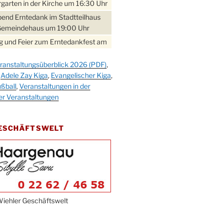
garten in der Kirche um 16:30 Uhr
bend Erntedank im Stadtteilhaus
Gemeindehaus um 19:00 Uhr
 und Feier zum Erntedankfest am
teilhaus um 14:00 Uhr
ranstaltungsüberblick 2026 (PDF)
,
gerabend im Stadtteilhaus
,
Adele Zay Kiga
,
Evangelischer Kiga
,
nderhöhe
ßball
,
Veranstaltungen in der
erfest im Cafe XXS
er Veranstaltungen
rbibeltag im Ev. Gemeindehaus von
 Uhr
GESCHÄFTSWELT
work-Andacht um 18:00 Uhr in der
e
ännchen-Gottesdienst in der
e oder im Ev. Gemeindehaus um
 Uhr
erfest MGV im Stadtteilhaus um
iehler Geschäftswelt
 Uhr