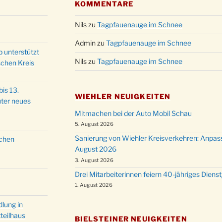
KOMMENTARE
Christ
24.12.
Kirch
Nils
zu
Tagpfauenauge im Schnee
Gottes
31.12.
um 18
Admin
zu
Tagpfauenauge im Schnee
p unterstützt
Nils
zu
Tagpfauenauge im Schnee
schen Kreis
is 13.
WIEHLER NEUIGKEITEN
ter neues
Mitmachen bei der Auto Mobil Schau
5. August 2026
Sanierung von Wiehler Kreisverkehren: Anpas
schen
August 2026
3. August 2026
Drei Mitarbeiterinnen feiern 40-jähriges Diens
1. August 2026
lung in
teilhaus
BIELSTEINER NEUIGKEITEN