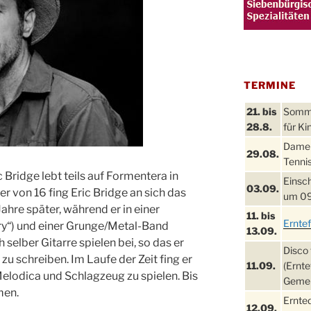
TERMINE
21. bis
Sommer
28.8.
für Ki
Damen
29.08.
Tennis
Bridge lebt teils auf Formentera in
Einsch
03.09.
ter von 16 fing Eric Bridge an sich das
um 09
ahre später, während er in einer
11. bis
Ernte
ry“) und einer Grunge/Metal-Band
13.09.
h selber Gitarre spielen bei, so das er
Disco 
u schreiben. Im Laufe der Zeit fing er
11.09.
(Ernte
 Melodica und Schlagzeug zu spielen. Bis
Gemei
men.
Ernte
12.09.