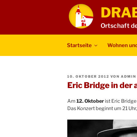
Zum
DRA
Inhalt
springen
Ortschaft d
Startseite
Wohnen und
VERÖFFENTLICHT
10. OKTOBER 2012
VON
ADMIN
AM
Eric Bridge in der
Am
12. Oktober
ist Eric Bridg
Das Konzert beginnt um 21 Uhr, 