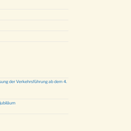
mette mit der ev. Jugend in der
e um 23:00 Uhr
dienst zu Silvester in der Kirche
:00 Uhr
sung der Verkehrsführung ab dem 4.
tjubiläum