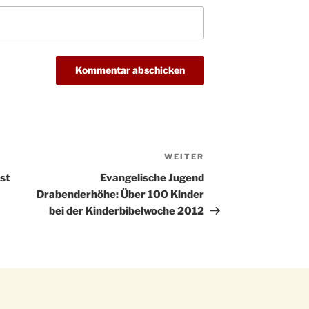
Kathar
28.11.
Stadt
Advent
03.12.
Gemei
Puer-
11.12.
am Ro
Kinde
19.12.
10-12
Weihn
20.12.
WEITER
Nächster
in der
Beitrag
st
Evangelische Jugend
Famili
24.12.
Drabenderhöhe: Über 100 Kinder
Ev. G
bei der Kinderbibelwoche 2012
Famili
24.12.
Uhr
Weihn
24.12.
15:00
Weihn
24.12.
18:00