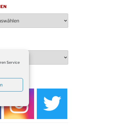
penden des DRK im Ev.
TEN
ndehaus von 16-20 Uhr
dienst zum Reformationstag in der
e um 18:30 Uhr
rt Akkordeon-Orchester im
teilhaus um 16:00 Uhr
artin Umzug in Drabenderhöhe um
 Uhr
kfeier zum Volkstrauertag am
ren Service
hof Drabenderhöhe um 11:15 Uhr
 im Ev. Gemeindehaus von 14-
EDIEN
 Uhr
en
inenball des Honterus Chors im
teilhaus um 19:00 Uhr
rbibeltag im Ev. Gemeindehaus von
 Uhr
tliches Beisammensein am
t-Gassner-Hof um 15:00 Uhr