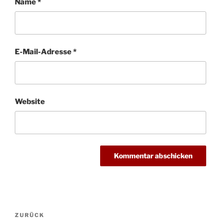
Name
*
E-Mail-Adresse
*
Website
Beitragsnavigation
Vorheriger
ZURÜCK