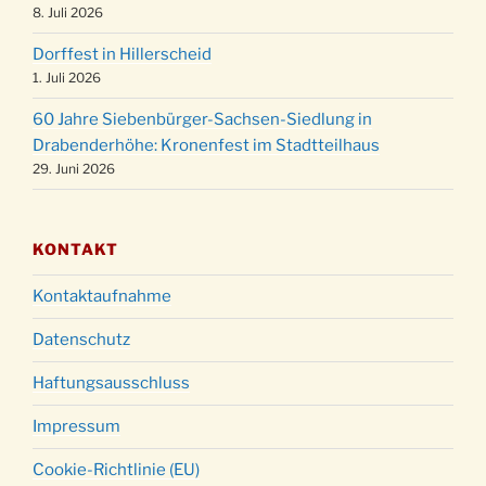
Weihnachtsgottesdienst in der Kirche um
8. Juli 2026
24.12.
18:00 Uhr
Dorffest in Hillerscheid
Christmette mit der ev. Jugend in der Kirche
24.12.
1. Juli 2026
um 23:00 Uhr
60 Jahre Siebenbürger-Sachsen-Siedlung in
Gottesdienst zu Silvester in der Kirche um
31.12.
Drabenderhöhe: Kronenfest im Stadtteilhaus
18:00 Uhr
29. Juni 2026
KONTAKT
Kontaktaufnahme
Datenschutz
Haftungsausschluss
Impressum
Cookie-Richtlinie (EU)