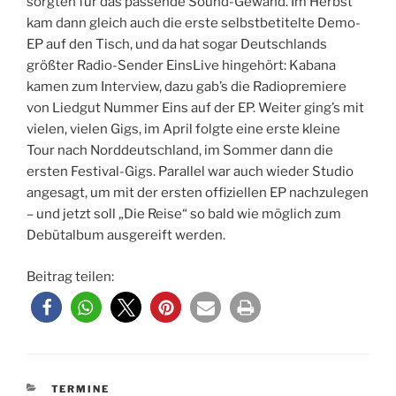
sorgten für das passende Sound-Gewand. Im Herbst
kam dann gleich auch die erste selbstbetitelte Demo-
EP auf den Tisch, und da hat sogar Deutschlands
größter Radio-Sender EinsLive hingehört: Kabana
kamen zum Interview, dazu gab’s die Radiopremiere
von Liedgut Nummer Eins auf der EP. Weiter ging’s mit
vielen, vielen Gigs, im April folgte eine erste kleine
Tour nach Norddeutschland, im Sommer dann die
ersten Festival-Gigs. Parallel war auch wieder Studio
angesagt, um mit der ersten offiziellen EP nachzulegen
– und jetzt soll „Die Reise“ so bald wie möglich zum
Debütalbum ausgereift werden.
Beitrag teilen:
KATEGORIEN
TERMINE