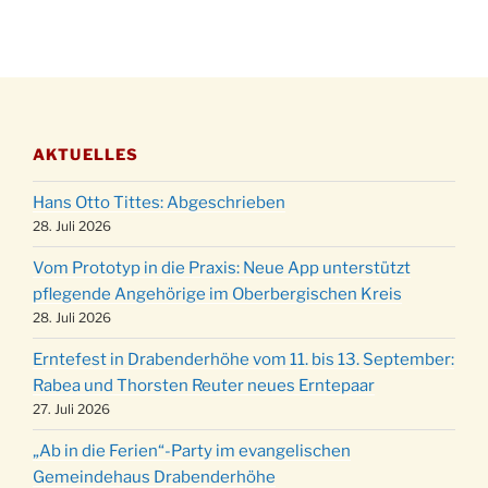
28.11.
Gassner-Hof um 15:00 Uhr
Katharinenball der Kreisgruppe im
28.11.
Stadtteilhaus um 19:00 Uhr
Adventsfeier des Frauenvereins im Ev.
03.12.
Gemeindehaus um 19:00 Uhr
AKTUELLES
Puer-Natus weihnachtliches Brauchtum am
11.12.
Robert-Gassner-Hof um 17:00 Uhr
Hans Otto Tittes: Abgeschrieben
Kinderbibeltag im Ev. Gemeindehaus von 10-
28. Juli 2026
19.12.
12 Uhr
Vom Prototyp in die Praxis: Neue App unterstützt
Weihnachts-Konzert des Honterus Chors in
pflegende Angehörige im Oberbergischen Kreis
20.12.
der Kirche um 17:00 Uhr
28. Juli 2026
Familiengottesdienst mit Krippenspiel im Ev.
24.12.
Erntefest in Drabenderhöhe vom 11. bis 13. September:
Gemeindehaus um 15:00 Uhr
Rabea und Thorsten Reuter neues Erntepaar
24.12.
Familiengottesdienst in der FeG um 16 Uhr
27. Juli 2026
Weihnachtsgottesdienst in der Kirche um
24.12.
„Ab in die Ferien“-Party im evangelischen
15:00 Uhr
Gemeindehaus Drabenderhöhe