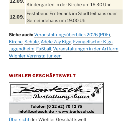
12.09.
Kindergarten in der Kirche um 16:30 Uhr
Festabend Erntedank im Stadtteilhaus oder
12.09.
Gemeindehaus um 19:00 Uhr
Umzug und Feier zum Erntedankfest am
13.09.
Siehe auch:
Veranstaltungsüberblick 2026 (PDF)
,
Stadtteilhaus um 14:00 Uhr
Kirche
,
Schule
,
Adele Zay Kiga
,
Evangelischer Kiga
,
Schlagerabend im Stadtteilhaus
Jugendheim
19.09.
,
Fußball
,
Veranstaltungen in der Artfarm
,
Drabenderhöhe
Wiehler Veranstaltungen
25. u.
Oktoberfest im Cafe XXS
26.09.
WIEHLER GESCHÄFTSWELT
Kinderbibeltag im Ev. Gemeindehaus von 10-
26.09.
12 Uhr
Afterwork-Andacht um 18:00 Uhr in der
09.10.
Kirche
Sandmännchen-Gottesdienst in der Kirche
10.10.
oder im Ev. Gemeindehaus um 18:00 Uhr
Übersicht
der Wiehler Geschäftswelt
Oktoberfest MGV im Stadtteilhaus um 11:00
11.10.
Uhr