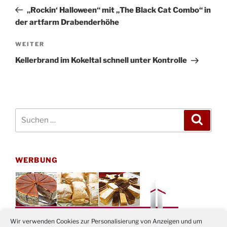
Beitrag
„Rockin‘ Halloween“ mit „The Black Cat Combo“ in
der artfarm Drabenderhöhe
Nächster
WEITER
Beitrag
Kellerbrand im Kokeltal schnell unter Kontrolle
Suchen
Suche
nach:
WERBUNG
Wir verwenden Cookies zur Personalisierung von Anzeigen und um