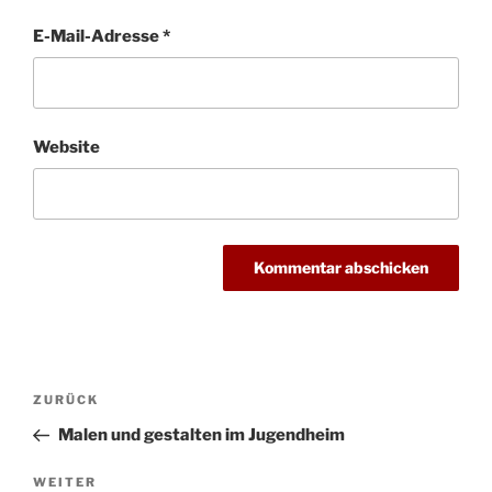
E-Mail-Adresse
*
Website
Beitragsnavigation
Vorheriger
ZURÜCK
Beitrag
Malen und gestalten im Jugendheim
Nächster
WEITER