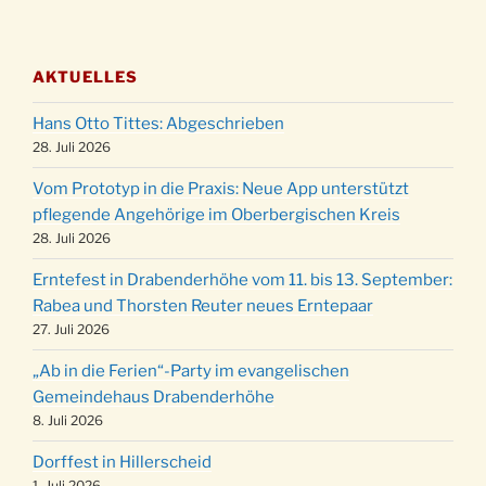
Adventsfeier des Frauenvereins im Ev.
03.12.
Gemeindehaus um 19:00 Uhr
AKTUELLES
Puer-Natus weihnachtliches Brauchtum am
11.12.
Robert-Gassner-Hof um 17:00 Uhr
Hans Otto Tittes: Abgeschrieben
Kinderbibeltag im Ev. Gemeindehaus von 10-
28. Juli 2026
19.12.
12 Uhr
Vom Prototyp in die Praxis: Neue App unterstützt
Weihnachts-Konzert des Honterus Chors in
pflegende Angehörige im Oberbergischen Kreis
20.12.
der Kirche um 17:00 Uhr
28. Juli 2026
Familiengottesdienst mit Krippenspiel im Ev.
24.12.
Erntefest in Drabenderhöhe vom 11. bis 13. September:
Gemeindehaus um 15:00 Uhr
Rabea und Thorsten Reuter neues Erntepaar
24.12.
Familiengottesdienst in der FeG um 16 Uhr
27. Juli 2026
Weihnachtsgottesdienst in der Kirche um
24.12.
„Ab in die Ferien“-Party im evangelischen
15:00 Uhr
Gemeindehaus Drabenderhöhe
Weihnachtsgottesdienst in der Kirche um
8. Juli 2026
24.12.
18:00 Uhr
Dorffest in Hillerscheid
Christmette mit der ev. Jugend in der Kirche
24.12.
1. Juli 2026