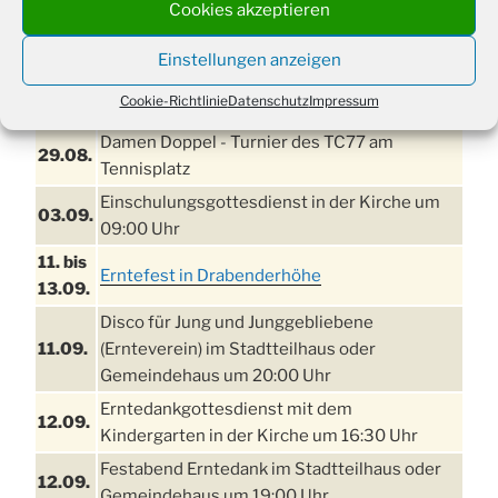
Cookies akzeptieren
TERMINE
Einstellungen anzeigen
21. bis
Sommerfreizeit der Ev. Jugend in Berlin für
Cookie-Richtlinie
Datenschutz
Impressum
28.8.
Kinder ab 13 Jahren
Damen Doppel - Turnier des TC77 am
29.08.
Tennisplatz
Einschulungsgottesdienst in der Kirche um
03.09.
09:00 Uhr
11. bis
Erntefest in Drabenderhöhe
13.09.
Disco für Jung und Junggebliebene
11.09.
(Ernteverein) im Stadtteilhaus oder
Gemeindehaus um 20:00 Uhr
Erntedankgottesdienst mit dem
12.09.
Kindergarten in der Kirche um 16:30 Uhr
Festabend Erntedank im Stadtteilhaus oder
12.09.
Gemeindehaus um 19:00 Uhr