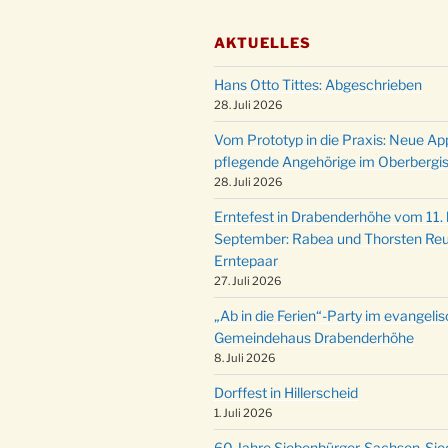
AKTUELLES
Hans Otto Tittes: Abgeschrieben
28. Juli 2026
Vom Prototyp in die Praxis: Neue Ap
pflegende Angehörige im Oberbergi
28. Juli 2026
Erntefest in Drabenderhöhe vom 11. b
September: Rabea und Thorsten Reu
Erntepaar
27. Juli 2026
„Ab in die Ferien“-Party im evangeli
Gemeindehaus Drabenderhöhe
8. Juli 2026
Dorffest in Hillerscheid
1. Juli 2026
60 Jahre Siebenbürger-Sachsen-Sied