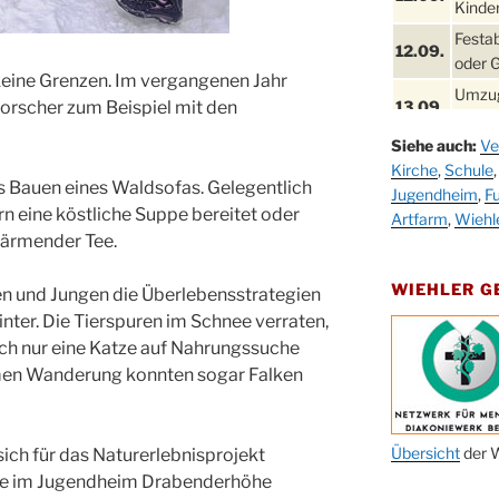
Kinder
Festa
12.09.
oder 
keine Grenzen. Im vergangenen Jahr
Umzug
Forscher zum Beispiel mit den
13.09.
Stadt
Siehe auch:
Ve
Schla
19.09.
Kirche
,
Schule
Drabe
 Bauen eines Waldsofas. Gelegentlich
Jugendheim
,
Fu
25. u.
n eine köstliche Suppe bereitet oder
Oktob
Artfarm
,
Wiehl
26.09.
wärmender Tee.
Kinde
26.09.
10-12
WIEHLER 
en und Jungen die Überlebensstrategien
After
nter. Die Tierspuren im Schnee verraten,
09.10.
Kirch
och nur eine Katze auf Nahrungssuche
Sandm
amen Wanderung konnten sogar Falken
10.10.
Kirch
18:00
Oktob
Übersicht
der W
sich für das Naturerlebnisprojekt
11.10.
11:00
erne im Jugendheim Drabenderhöhe