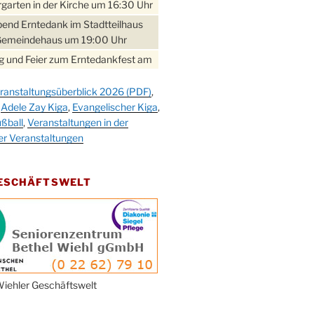
garten in der Kirche um 16:30 Uhr
bend Erntedank im Stadtteilhaus
Gemeindehaus um 19:00 Uhr
 und Feier zum Erntedankfest am
teilhaus um 14:00 Uhr
ranstaltungsüberblick 2026 (PDF)
,
gerabend im Stadtteilhaus
,
Adele Zay Kiga
,
Evangelischer Kiga
,
nderhöhe
ßball
,
Veranstaltungen in der
erfest im Cafe XXS
er Veranstaltungen
rbibeltag im Ev. Gemeindehaus von
 Uhr
GESCHÄFTSWELT
work-Andacht um 18:00 Uhr in der
e
ännchen-Gottesdienst in der
e oder im Ev. Gemeindehaus um
 Uhr
erfest MGV im Stadtteilhaus um
iehler Geschäftswelt
 Uhr