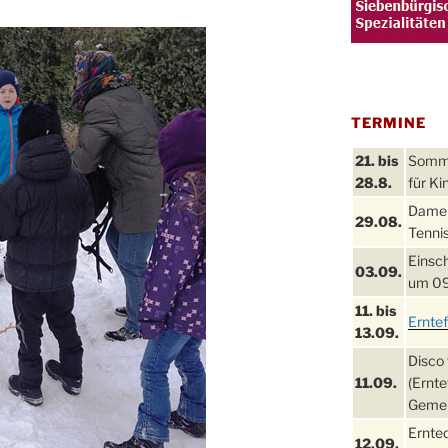
TERMINE
21. bis
Sommer
28.8.
für Ki
Damen
29.08.
Tennis
Einsch
03.09.
um 09
11. bis
Ernte
13.09.
Disco 
11.09.
(Ernte
Gemei
Ernte
12.09.