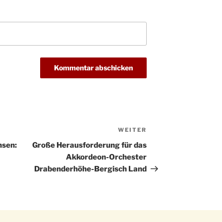
Christ
24.12.
Kirch
Gottes
31.12.
um 18
WEITER
Nächster
Beitrag
hsen:
Große Herausforderung für das
Akkordeon-Orchester
Drabenderhöhe-Bergisch Land