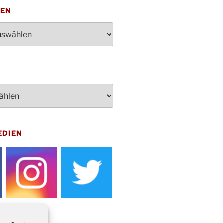
penden des DRK im Ev.
TEN
ndehaus von 16-20 Uhr
dienst zum Reformationstag in der
e um 18:30 Uhr
rt Akkordeon-Orchester im
teilhaus um 16:00 Uhr
artin Umzug in Drabenderhöhe um
 Uhr
kfeier zum Volkstrauertag am
hof Drabenderhöhe um 11:15 Uhr
 im Ev. Gemeindehaus von 14-
EDIEN
 Uhr
inenball des Honterus Chors im
teilhaus um 19:00 Uhr
rbibeltag im Ev. Gemeindehaus von
 Uhr
tliches Beisammensein am
t-Gassner-Hof um 15:00 Uhr