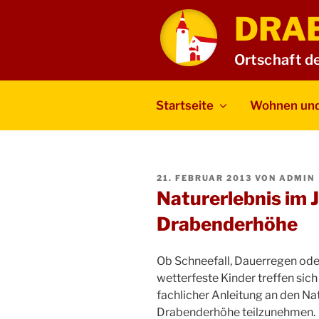
Zum
DRA
Inhalt
springen
Ortschaft d
Startseite
Wohnen und
VERÖFFENTLICHT
21. FEBRUAR 2013
VON
ADMIN
AM
Naturerlebnis im
Drabenderhöhe
Ob Schneefall, Dauerregen ode
wetterfeste Kinder treffen sich
fachlicher Anleitung an den N
Drabenderhöhe teilzunehmen.