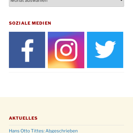
12.11.
Uhr
Gedenkfeier zum Volkstrauertag am Friedhof
15.11.
Drabenderhöhe um 11:15 Uhr
SOZIALE MEDIEN
21.11.
Basar im Ev. Gemeindehaus von 14-16:30 Uhr
Katharinenball des Honterus Chors im
21.11.
Stadtteilhaus um 19:00 Uhr
Kinderbibeltag im Ev. Gemeindehaus von 10-
28.11.
12 Uhr
Adventliches Beisammensein am Robert-
28.11.
Gassner-Hof um 15:00 Uhr
Katharinenball der Kreisgruppe im
28.11.
Stadtteilhaus um 19:00 Uhr
Adventsfeier des Frauenvereins im Ev.
03.12.
Gemeindehaus um 19:00 Uhr
AKTUELLES
Puer-Natus weihnachtliches Brauchtum am
11.12.
Robert-Gassner-Hof um 17:00 Uhr
Hans Otto Tittes: Abgeschrieben