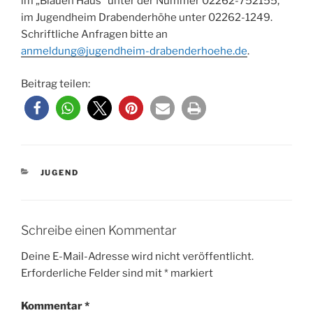
im „Blauen Haus“ unter der Nummer 02262-752155,
im Jugendheim Drabenderhöhe unter 02262-1249.
Schriftliche Anfragen bitte an
anmeldung@jugendheim-drabenderhoehe.de
.
Beitrag teilen:
KATEGORIEN
JUGEND
Schreibe einen Kommentar
Deine E-Mail-Adresse wird nicht veröffentlicht.
Erforderliche Felder sind mit
*
markiert
Kommentar
*