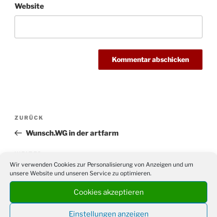
Website
Beitragsnavigation
Vorheriger
ZURÜCK
Beitrag
Wunsch.WG in der artfarm
Nächster
WEITER
Wir verwenden Cookies zur Personalisierung von Anzeigen und um
Beitrag
Evangelische Jugend Drabenderhöhe: Kanutour für
unsere Website und unseren Service zu optimieren.
Jugendliche
Cookies akzeptieren
Einstellungen anzeigen