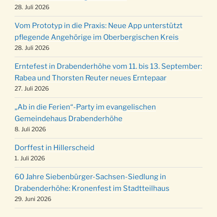
Kinderbibeltag im Ev. Gemeindehaus von 10-
28. Juli 2026
19.12.
12 Uhr
Vom Prototyp in die Praxis: Neue App unterstützt
Weihnachts-Konzert des Honterus Chors in
pflegende Angehörige im Oberbergischen Kreis
20.12.
der Kirche um 17:00 Uhr
28. Juli 2026
Familiengottesdienst mit Krippenspiel im Ev.
24.12.
Erntefest in Drabenderhöhe vom 11. bis 13. September:
Gemeindehaus um 15:00 Uhr
Rabea und Thorsten Reuter neues Erntepaar
24.12.
Familiengottesdienst in der FeG um 16 Uhr
27. Juli 2026
Weihnachtsgottesdienst in der Kirche um
24.12.
„Ab in die Ferien“-Party im evangelischen
15:00 Uhr
Gemeindehaus Drabenderhöhe
Weihnachtsgottesdienst in der Kirche um
8. Juli 2026
24.12.
18:00 Uhr
Dorffest in Hillerscheid
Christmette mit der ev. Jugend in der Kirche
24.12.
1. Juli 2026
um 23:00 Uhr
60 Jahre Siebenbürger-Sachsen-Siedlung in
Gottesdienst zu Silvester in der Kirche um
31.12.
Drabenderhöhe: Kronenfest im Stadtteilhaus
18:00 Uhr
29. Juni 2026