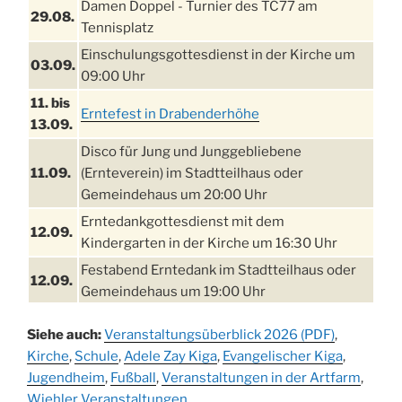
Damen Doppel - Turnier des TC77 am
29.08.
Tennisplatz
Einschulungsgottesdienst in der Kirche um
03.09.
09:00 Uhr
11. bis
Erntefest in Drabenderhöhe
13.09.
Disco für Jung und Junggebliebene
11.09.
(Ernteverein) im Stadtteilhaus oder
Gemeindehaus um 20:00 Uhr
Erntedankgottesdienst mit dem
12.09.
Kindergarten in der Kirche um 16:30 Uhr
Festabend Erntedank im Stadtteilhaus oder
12.09.
Gemeindehaus um 19:00 Uhr
Umzug und Feier zum Erntedankfest am
13.09.
Siehe auch:
Veranstaltungsüberblick 2026 (PDF)
,
Stadtteilhaus um 14:00 Uhr
Kirche
,
Schule
,
Adele Zay Kiga
,
Evangelischer Kiga
,
Schlagerabend im Stadtteilhaus
Jugendheim
19.09.
,
Fußball
,
Veranstaltungen in der Artfarm
,
Drabenderhöhe
Wiehler Veranstaltungen