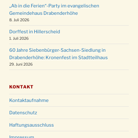
Weihnachtsgottesdienst in der Kirche um
24.12.
„Ab in die Ferien“-Party im evangelischen
15:00 Uhr
Gemeindehaus Drabenderhöhe
Weihnachtsgottesdienst in der Kirche um
8. Juli 2026
24.12.
18:00 Uhr
Dorffest in Hillerscheid
Christmette mit der ev. Jugend in der Kirche
24.12.
1. Juli 2026
um 23:00 Uhr
60 Jahre Siebenbürger-Sachsen-Siedlung in
Gottesdienst zu Silvester in der Kirche um
31.12.
Drabenderhöhe: Kronenfest im Stadtteilhaus
18:00 Uhr
29. Juni 2026
KONTAKT
Kontaktaufnahme
Datenschutz
Haftungsausschluss
Impressum