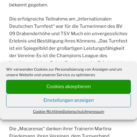
bekannt gegeben.
Die erfolgreiche Teilnahme am „Internationalen
Deutschen Turnfest“ war für die Turnerinnen des BV
09 Drabenderhöhe und TSV Much ein unvergessliches
Erlebnis und Bestätigung ihres Könnens. „Das Turnfest
ist ein Spiegelbild der großartigen Leistungsfähigkeit
der Vereine: Es ist die Champions League des
Vereinssports“, so Rainer Brechtken, der Präsident des
Wir verwenden Cookies zur Personalisierung von Anzeigen und um
Deutschen Turner-Bundes auf der
unsere Website und unseren Service zu optimieren.
Bilanzpressekonferenz in Mannheim. Die großartige
Atmosphäre, Stimmung und Gemeinschaft in
Cookies akzeptieren
Ludwigshafen ist für die Gruppe gleichzeitig
Motivation weiterzumachen und sich mit Spaß und
Einstellungen anzeigen
Freude auf die kommenden Wettbewerbe
Cookie-Richtlinie
Datenschutz
Impressum
vorzubereiten.
Die „Macarenas“ danken ihrer Trainerin Martina
Friedemann, ihren Vereinen, dem Turnverband