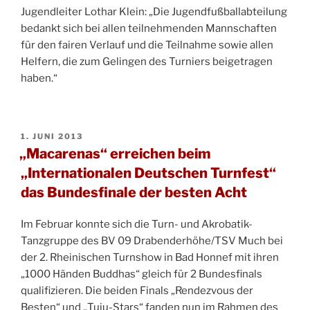
Jugendleiter Lothar Klein: „Die Jugendfußballabteilung
bedankt sich bei allen teilnehmenden Mannschaften
für den fairen Verlauf und die Teilnahme sowie allen
Helfern, die zum Gelingen des Turniers beigetragen
haben.“
VERÖFFENTLICHT
1. JUNI 2013
AM
„Macarenas“ erreichen beim
„Internationalen Deutschen Turnfest“
das Bundesfinale der besten Acht
Im Februar konnte sich die Turn- und Akrobatik-
Tanzgruppe des BV 09 Drabenderhöhe/TSV Much bei
der 2. Rheinischen Turnshow in Bad Honnef mit ihren
„1000 Händen Buddhas“ gleich für 2 Bundesfinals
qualifizieren. Die beiden Finals „Rendezvous der
Besten“ und „Tuju-Stars“ fanden nun im Rahmen des