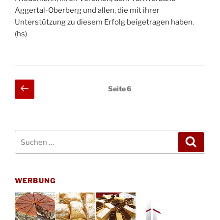
Aggertal-Oberberg und allen, die mit ihrer
Unterstützung zu diesem Erfolg beigetragen haben.
(hs)
Seitennummerierung
Vorherige
Seite
6
Seite
der
Beiträge
Suchen
Suche
nach:
WERBUNG