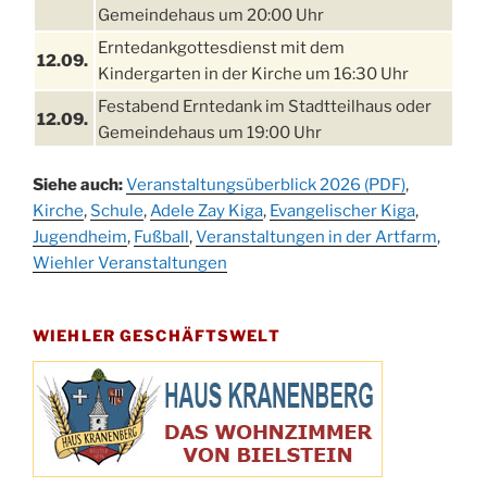
Gemeindehaus um 20:00 Uhr
Erntedankgottesdienst mit dem
12.09.
Kindergarten in der Kirche um 16:30 Uhr
Festabend Erntedank im Stadtteilhaus oder
12.09.
Gemeindehaus um 19:00 Uhr
Umzug und Feier zum Erntedankfest am
13.09.
Siehe auch:
Veranstaltungsüberblick 2026 (PDF)
,
Stadtteilhaus um 14:00 Uhr
Kirche
,
Schule
,
Adele Zay Kiga
,
Evangelischer Kiga
,
Schlagerabend im Stadtteilhaus
Jugendheim
19.09.
,
Fußball
,
Veranstaltungen in der Artfarm
,
Drabenderhöhe
Wiehler Veranstaltungen
25. u.
Oktoberfest im Cafe XXS
26.09.
WIEHLER GESCHÄFTSWELT
Kinderbibeltag im Ev. Gemeindehaus von 10-
26.09.
12 Uhr
Afterwork-Andacht um 18:00 Uhr in der
09.10.
Kirche
Sandmännchen-Gottesdienst in der Kirche
10.10.
oder im Ev. Gemeindehaus um 18:00 Uhr