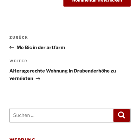
Beitragsnavigation
Vorheriger
ZURÜCK
Beitrag
Mo Bic in der artfarm
Nächster
WEITER
Beitrag
Altersgerechte Wohnung in Drabenderhöhe zu
vermieten
Suchen
Suche
nach:
WERBUNG