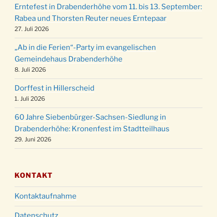
24.12.
Erntefest in Drabenderhöhe vom 11. bis 13. September:
Gemeindehaus um 15:00 Uhr
Rabea und Thorsten Reuter neues Erntepaar
24.12.
Familiengottesdienst in der FeG um 16 Uhr
27. Juli 2026
Weihnachtsgottesdienst in der Kirche um
24.12.
„Ab in die Ferien“-Party im evangelischen
15:00 Uhr
Gemeindehaus Drabenderhöhe
Weihnachtsgottesdienst in der Kirche um
8. Juli 2026
24.12.
18:00 Uhr
Dorffest in Hillerscheid
Christmette mit der ev. Jugend in der Kirche
24.12.
1. Juli 2026
um 23:00 Uhr
60 Jahre Siebenbürger-Sachsen-Siedlung in
Gottesdienst zu Silvester in der Kirche um
31.12.
Drabenderhöhe: Kronenfest im Stadtteilhaus
18:00 Uhr
29. Juni 2026
KONTAKT
Kontaktaufnahme
Datenschutz