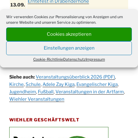
Erntefest in Drabenderhöhe
13.09.
Disco für Jung und Junggebliebene
Wir verwenden Cookies zur Personalisierung von Anzeigen und um
11.09.
(Ernteverein) im Stadtteilhaus oder
unsere Website und unseren Service zu optimieren.
Gemeindehaus um 20:00 Uhr
Cookies akzeptieren
Erntedankgottesdienst mit dem
12.09.
Kindergarten in der Kirche um 16:30 Uhr
Einstellungen anzeigen
Festabend Erntedank im Stadtteilhaus oder
12.09.
Cookie-Richtlinie
Datenschutz
Impressum
Gemeindehaus um 19:00 Uhr
Umzug und Feier zum Erntedankfest am
13.09.
Siehe auch:
Veranstaltungsüberblick 2026 (PDF)
,
Stadtteilhaus um 14:00 Uhr
Kirche
,
Schule
,
Adele Zay Kiga
,
Evangelischer Kiga
,
Schlagerabend im Stadtteilhaus
Jugendheim
19.09.
,
Fußball
,
Veranstaltungen in der Artfarm
,
Drabenderhöhe
Wiehler Veranstaltungen
25. u.
Oktoberfest im Cafe XXS
26.09.
WIEHLER GESCHÄFTSWELT
Kinderbibeltag im Ev. Gemeindehaus von 10-
26.09.
12 Uhr