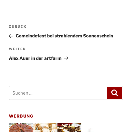
Beitragsnavigation
Vorheriger
ZURÜCK
Beitrag
Gemeindefest bei strahlendem Sonnenschein
Nächster
WEITER
Beitrag
Alex Auer in der artfarm
Suchen
Suche
nach:
WERBUNG