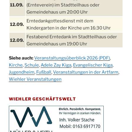
11.09.
(Ernteverein) im Stadtteilhaus oder
Gemeindehaus um 20:00 Uhr
Erntedankgottesdienst mit dem
12.09.
Kindergarten in der Kirche um 16:30 Uhr
Festabend Erntedank im Stadtteilhaus oder
12.09.
Gemeindehaus um 19:00 Uhr
Umzug und Feier zum Erntedankfest am
13.09.
Siehe auch:
Veranstaltungsüberblick 2026 (PDF)
,
Stadtteilhaus um 14:00 Uhr
Kirche
,
Schule
,
Adele Zay Kiga
,
Evangelischer Kiga
,
Schlagerabend im Stadtteilhaus
Jugendheim
19.09.
,
Fußball
,
Veranstaltungen in der Artfarm
,
Drabenderhöhe
Wiehler Veranstaltungen
25. u.
Oktoberfest im Cafe XXS
26.09.
WIEHLER GESCHÄFTSWELT
Kinderbibeltag im Ev. Gemeindehaus von 10-
26.09.
12 Uhr
Afterwork-Andacht um 18:00 Uhr in der
09.10.
Kirche