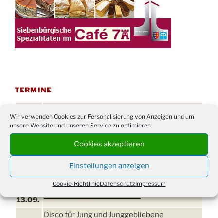
TERMINE
21. bis
Sommerfreizeit der Ev. Jugend in Berlin für
Wir verwenden Cookies zur Personalisierung von Anzeigen und um
28.8.
Kinder ab 13 Jahren
unsere Website und unseren Service zu optimieren.
Damen Doppel - Turnier des TC77 am
29.08.
Cookies akzeptieren
Tennisplatz
Einschulungsgottesdienst in der Kirche um
Einstellungen anzeigen
03.09.
09:00 Uhr
Cookie-Richtlinie
Datenschutz
Impressum
11. bis
Erntefest in Drabenderhöhe
13.09.
Disco für Jung und Junggebliebene