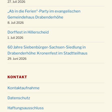
27. Juli 2026
Weihnachtsgottesdienst in der Kirche um
24.12.
„Ab in die Ferien“-Party im evangelischen
15:00 Uhr
Gemeindehaus Drabenderhöhe
Weihnachtsgottesdienst in der Kirche um
8. Juli 2026
24.12.
18:00 Uhr
Dorffest in Hillerscheid
Christmette mit der ev. Jugend in der Kirche
24.12.
1. Juli 2026
um 23:00 Uhr
60 Jahre Siebenbürger-Sachsen-Siedlung in
Gottesdienst zu Silvester in der Kirche um
31.12.
Drabenderhöhe: Kronenfest im Stadtteilhaus
18:00 Uhr
29. Juni 2026
KONTAKT
Kontaktaufnahme
Datenschutz
Haftungsausschluss