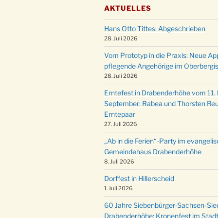
AKTUELLES
Hans Otto Tittes: Abgeschrieben
28. Juli 2026
Vom Prototyp in die Praxis: Neue Ap
pflegende Angehörige im Oberbergi
28. Juli 2026
Erntefest in Drabenderhöhe vom 11. b
September: Rabea und Thorsten Reu
Erntepaar
27. Juli 2026
„Ab in die Ferien“-Party im evangeli
Gemeindehaus Drabenderhöhe
8. Juli 2026
Dorffest in Hillerscheid
1. Juli 2026
60 Jahre Siebenbürger-Sachsen-Sied
Drabenderhöhe: Kronenfest im Stadt