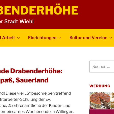
BENDERHÖHE
er Stadt Wiehl
 Arbeit
Einrichtungen
Kultur und Vereine
Suchen
nach:
nde Drabenderhöhe:
paß, Sauerland
WERBUNG
! Diese vier „S“ beschreiben treffend
itarbeiter-Schulung der Ev.
e. 25 Ehrenamtliche der Kinder- und
 gemeinsames Wochenende in Willingen.