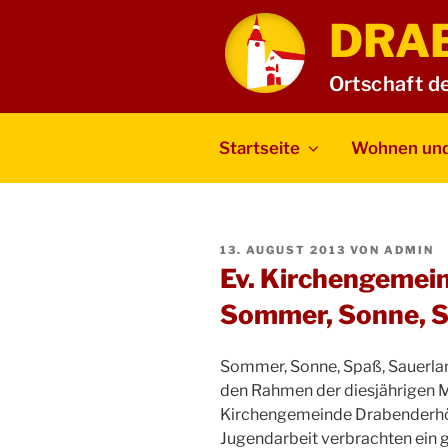
Zum
DRA
Inhalt
springen
Ortschaft d
Startseite
Wohnen und
VERÖFFENTLICHT
13. AUGUST 2013
VON
ADMIN
AM
Ev. Kirchengemei
Sommer, Sonne, S
Sommer, Sonne, Spaß, Sauerland
den Rahmen der diesjährigen M
Kirchengemeinde Drabenderhöh
Jugendarbeit verbrachten ein