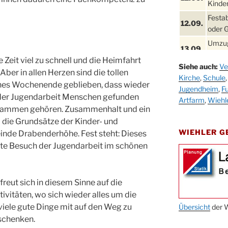
Kinder
Festa
12.09.
oder 
Umzug
13.09.
Stadt
Zeit viel zu schnell und die Heimfahrt
Siehe auch:
Ve
Schla
ber in allen Herzen sind die tollen
19.09.
Kirche
,
Schule
Drabe
ches Wochenende geblieben, dass wieder
Jugendheim
,
Fu
25. u.
n der Jugendarbeit Menschen gefunden
Oktob
Artfarm
,
Wiehl
26.09.
zusammen gehören. Zusammenhalt und ein
Kinde
d die Grundsätze der Kinder- und
26.09.
10-12
WIEHLER 
nde Drabenderhöhe. Fest steht: Dieses
After
te Besuch der Jugendarbeit im schönen
09.10.
Kirch
Sandm
10.10.
Kirch
reut sich in diesem Sinne auf die
18:00
itäten, wo sich wieder alles um die
viele gute Dinge mit auf den Weg zu
Oktob
Übersicht
der W
11.10.
11:00
schenken.