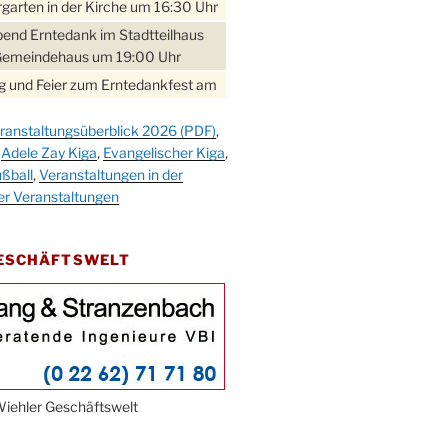
garten in der Kirche um 16:30 Uhr
bend Erntedank im Stadtteilhaus
Gemeindehaus um 19:00 Uhr
 und Feier zum Erntedankfest am
teilhaus um 14:00 Uhr
ranstaltungsüberblick 2026 (PDF)
,
gerabend im Stadtteilhaus
,
Adele Zay Kiga
,
Evangelischer Kiga
,
nderhöhe
ßball
,
Veranstaltungen in der
erfest im Cafe XXS
er Veranstaltungen
rbibeltag im Ev. Gemeindehaus von
 Uhr
GESCHÄFTSWELT
work-Andacht um 18:00 Uhr in der
e
ännchen-Gottesdienst in der
e oder im Ev. Gemeindehaus um
 Uhr
erfest MGV im Stadtteilhaus um
iehler Geschäftswelt
 Uhr