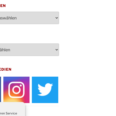
penden des DRK im Ev.
TEN
ndehaus von 16-20 Uhr
dienst zum Reformationstag in der
e um 18:30 Uhr
rt Akkordeon-Orchester im
teilhaus um 16:00 Uhr
artin Umzug in Drabenderhöhe um
 Uhr
kfeier zum Volkstrauertag am
hof Drabenderhöhe um 11:15 Uhr
 im Ev. Gemeindehaus von 14-
EDIEN
 Uhr
inenball des Honterus Chors im
teilhaus um 19:00 Uhr
rbibeltag im Ev. Gemeindehaus von
 Uhr
tliches Beisammensein am
t-Gassner-Hof um 15:00 Uhr
ren Service