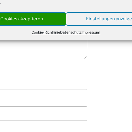
.
Kathar
28.11.
Stadt
Advent
Cookies akzeptieren
Einstellungen anzeig
03.12.
Gemei
Cookie-Richtlinie
Datenschutz
Impressum
Puer-
11.12.
am Ro
Kinde
19.12.
10-12
Weihn
20.12.
in der
Famili
24.12.
Ev. G
Famili
24.12.
Uhr
Weihn
24.12.
15:00
Weihn
24.12.
18:00