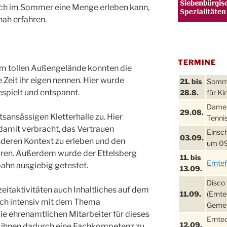
uch im Sommer eine Menge erleben kann,
nah erfahren.
TERMINE
nem tollen Außengelände konnten die
Zeit ihr eigen nennen. Hier wurde
21. bis
Sommer
spielt und entspannt.
28.8.
für Ki
Damen
29.08.
rtsansässigen Kletterhalle zu. Hier
Tennis
mit verbracht, das Vertrauen
Einsch
03.09.
nderen Kontext zu erleben und den
um 09
ren. Außerdem wurde der Ettelsberg
11. bis
Ernte
ahn ausgiebig getestet.
13.09.
Disco 
eitaktivitäten auch Inhaltliches auf dem
11.09.
(Ernte
ch intensiv mit dem Thema
Gemei
e ehrenamtlichen Mitarbeiter für dieses
Ernte
12.09.
d ihnen dadurch eine Fachkompetenz zu