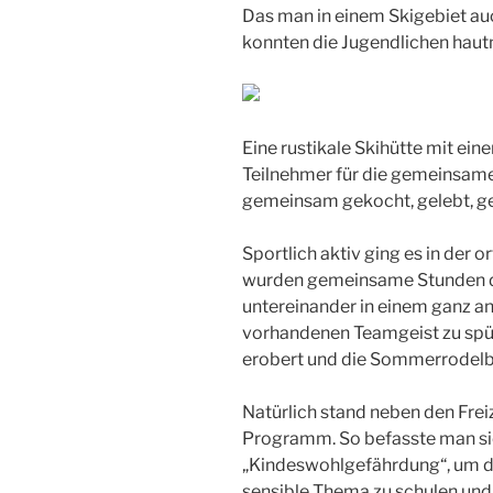
Das man in einem Skigebiet a
konnten die Jugendlichen haut
Eine rustikale Skihütte mit ei
Teilnehmer für die gemeinsame 
gemeinsam gekocht, gelebt, ge
Sportlich aktiv ging es in der o
wurden gemeinsame Stunden da
untereinander in einem ganz a
vorhandenen Teamgeist zu spü
erobert und die Sommerrodelb
Natürlich stand neben den Freiz
Programm. So befasste man si
„Kindeswohlgefährdung“, um di
sensible Thema zu schulen un