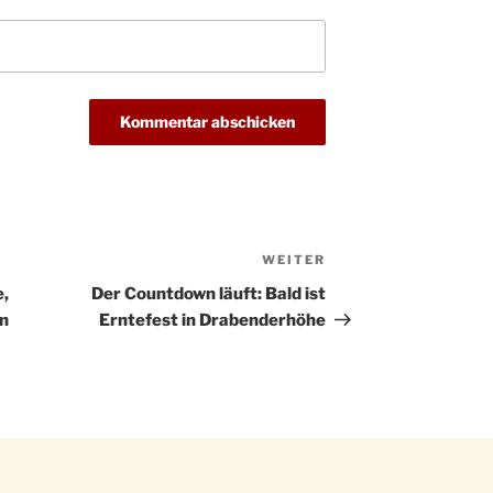
Christ
24.12.
Kirch
Gottes
31.12.
um 18
WEITER
Nächster
Beitrag
e,
Der Countdown läuft: Bald ist
n
Erntefest in Drabenderhöhe