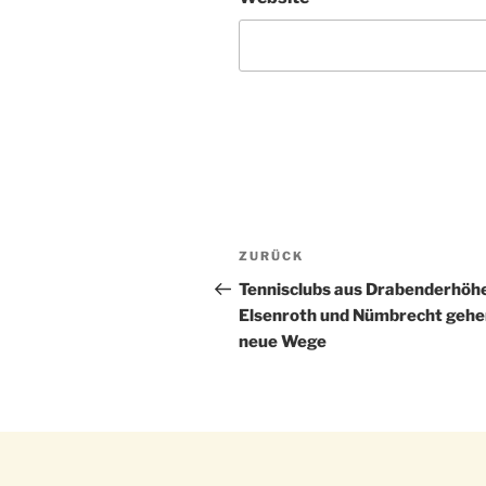
Beitragsnavigation
Vorheriger
ZURÜCK
Beitrag
Tennisclubs aus Drabenderhöh
Elsenroth und Nümbrecht gehe
neue Wege