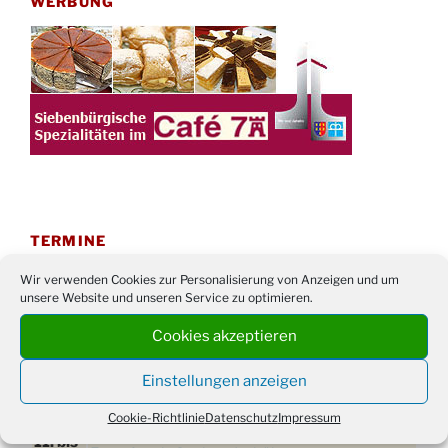
WERBUNG
TERMINE
21. bis
Sommerfreizeit der Ev. Jugend in Berlin für
Wir verwenden Cookies zur Personalisierung von Anzeigen und um
unsere Website und unseren Service zu optimieren.
28.8.
Kinder ab 13 Jahren
Damen Doppel - Turnier des TC77 am
Cookies akzeptieren
29.08.
Tennisplatz
Einstellungen anzeigen
Einschulungsgottesdienst in der Kirche um
03.09.
09:00 Uhr
Cookie-Richtlinie
Datenschutz
Impressum
11. bis