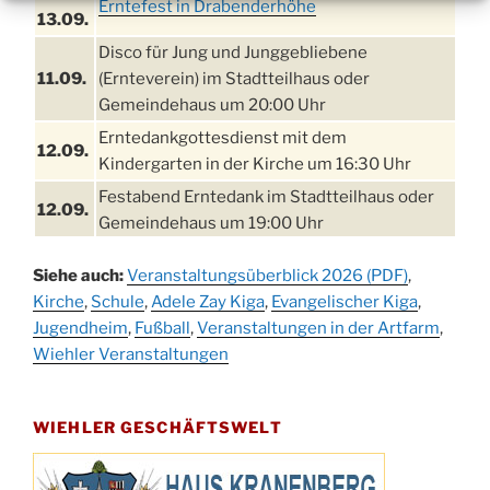
Erntefest in Drabenderhöhe
13.09.
Disco für Jung und Junggebliebene
11.09.
(Ernteverein) im Stadtteilhaus oder
Gemeindehaus um 20:00 Uhr
Erntedankgottesdienst mit dem
12.09.
Kindergarten in der Kirche um 16:30 Uhr
Festabend Erntedank im Stadtteilhaus oder
12.09.
Gemeindehaus um 19:00 Uhr
Umzug und Feier zum Erntedankfest am
13.09.
Siehe auch:
Veranstaltungsüberblick 2026 (PDF)
,
Stadtteilhaus um 14:00 Uhr
Kirche
,
Schule
,
Adele Zay Kiga
,
Evangelischer Kiga
,
Schlagerabend im Stadtteilhaus
Jugendheim
19.09.
,
Fußball
,
Veranstaltungen in der Artfarm
,
Drabenderhöhe
Wiehler Veranstaltungen
25. u.
Oktoberfest im Cafe XXS
26.09.
WIEHLER GESCHÄFTSWELT
Kinderbibeltag im Ev. Gemeindehaus von 10-
26.09.
12 Uhr