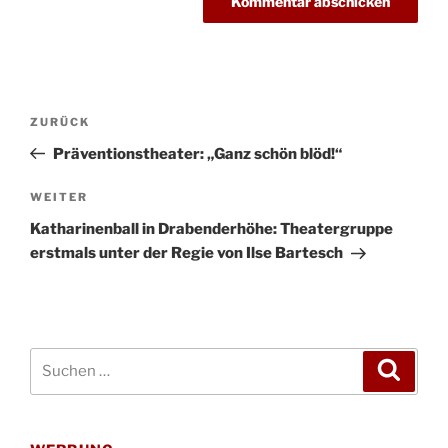
Beitragsnavigation
Vorheriger
ZURÜCK
Beitrag
Präventionstheater: „Ganz schön blöd!“
Nächster
WEITER
Beitrag
Katharinenball in Drabenderhöhe: Theatergruppe
erstmals unter der Regie von Ilse Bartesch
Suchen
Suche
nach: