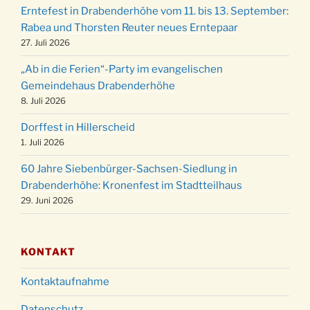
Familiengottesdienst mit Krippenspiel im Ev.
24.12.
Erntefest in Drabenderhöhe vom 11. bis 13. September:
Gemeindehaus um 15:00 Uhr
Rabea und Thorsten Reuter neues Erntepaar
24.12.
Familiengottesdienst in der FeG um 16 Uhr
27. Juli 2026
Weihnachtsgottesdienst in der Kirche um
24.12.
„Ab in die Ferien“-Party im evangelischen
15:00 Uhr
Gemeindehaus Drabenderhöhe
Weihnachtsgottesdienst in der Kirche um
8. Juli 2026
24.12.
18:00 Uhr
Dorffest in Hillerscheid
Christmette mit der ev. Jugend in der Kirche
24.12.
1. Juli 2026
um 23:00 Uhr
60 Jahre Siebenbürger-Sachsen-Siedlung in
Gottesdienst zu Silvester in der Kirche um
31.12.
Drabenderhöhe: Kronenfest im Stadtteilhaus
18:00 Uhr
29. Juni 2026
KONTAKT
Kontaktaufnahme
Datenschutz