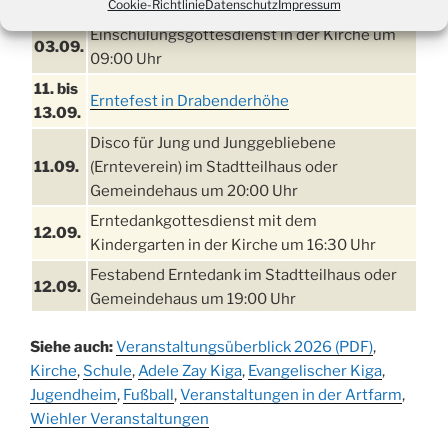
Tennisplatz
Cookie-Richtlinie
Datenschutz
Impressum
Einschulungsgottesdienst in der Kirche um
03.09.
09:00 Uhr
11. bis
Erntefest in Drabenderhöhe
13.09.
Disco für Jung und Junggebliebene
11.09.
(Ernteverein) im Stadtteilhaus oder
Gemeindehaus um 20:00 Uhr
Erntedankgottesdienst mit dem
12.09.
Kindergarten in der Kirche um 16:30 Uhr
Festabend Erntedank im Stadtteilhaus oder
12.09.
Gemeindehaus um 19:00 Uhr
Umzug und Feier zum Erntedankfest am
13.09.
Siehe auch:
Veranstaltungsüberblick 2026 (PDF)
,
Stadtteilhaus um 14:00 Uhr
Kirche
,
Schule
,
Adele Zay Kiga
,
Evangelischer Kiga
,
Schlagerabend im Stadtteilhaus
Jugendheim
19.09.
,
Fußball
,
Veranstaltungen in der Artfarm
,
Drabenderhöhe
Wiehler Veranstaltungen
25. u.