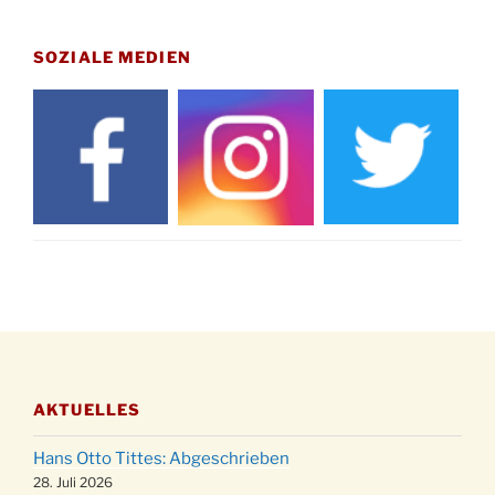
Gedenkfeier zum Volkstrauertag am Friedhof
15.11.
Drabenderhöhe um 11:15 Uhr
SOZIALE MEDIEN
21.11.
Basar im Ev. Gemeindehaus von 14-16:30 Uhr
Katharinenball des Honterus Chors im
21.11.
Stadtteilhaus um 19:00 Uhr
Kinderbibeltag im Ev. Gemeindehaus von 10-
28.11.
12 Uhr
Adventliches Beisammensein am Robert-
28.11.
Gassner-Hof um 15:00 Uhr
Katharinenball der Kreisgruppe im
28.11.
Stadtteilhaus um 19:00 Uhr
Adventsfeier des Frauenvereins im Ev.
03.12.
Gemeindehaus um 19:00 Uhr
AKTUELLES
Puer-Natus weihnachtliches Brauchtum am
11.12.
Robert-Gassner-Hof um 17:00 Uhr
Hans Otto Tittes: Abgeschrieben
Kinderbibeltag im Ev. Gemeindehaus von 10-
28. Juli 2026
19.12.