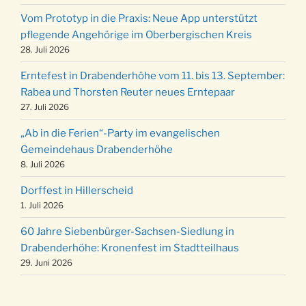
12 Uhr
Vom Prototyp in die Praxis: Neue App unterstützt
Weihnachts-Konzert des Honterus Chors in
pflegende Angehörige im Oberbergischen Kreis
20.12.
der Kirche um 17:00 Uhr
28. Juli 2026
Familiengottesdienst mit Krippenspiel im Ev.
24.12.
Erntefest in Drabenderhöhe vom 11. bis 13. September:
Gemeindehaus um 15:00 Uhr
Rabea und Thorsten Reuter neues Erntepaar
24.12.
Familiengottesdienst in der FeG um 16 Uhr
27. Juli 2026
Weihnachtsgottesdienst in der Kirche um
24.12.
„Ab in die Ferien“-Party im evangelischen
15:00 Uhr
Gemeindehaus Drabenderhöhe
Weihnachtsgottesdienst in der Kirche um
8. Juli 2026
24.12.
18:00 Uhr
Dorffest in Hillerscheid
Christmette mit der ev. Jugend in der Kirche
24.12.
1. Juli 2026
um 23:00 Uhr
60 Jahre Siebenbürger-Sachsen-Siedlung in
Gottesdienst zu Silvester in der Kirche um
31.12.
Drabenderhöhe: Kronenfest im Stadtteilhaus
18:00 Uhr
29. Juni 2026