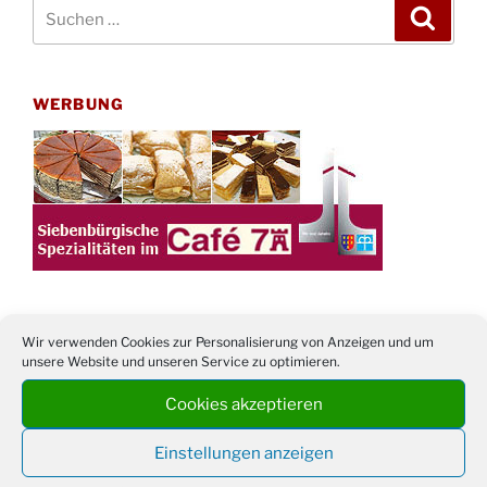
Suchen
Suche
nach:
WERBUNG
Wir verwenden Cookies zur Personalisierung von Anzeigen und um
unsere Website und unseren Service zu optimieren.
TERMINE
Cookies akzeptieren
21. bis
Sommerfreizeit der Ev. Jugend in Berlin für
28.8.
Kinder ab 13 Jahren
Einstellungen anzeigen
Damen Doppel - Turnier des TC77 am
29.08.