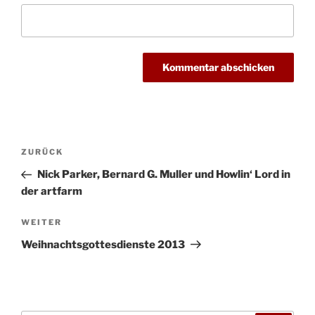
Beitragsnavigation
Vorheriger
ZURÜCK
Beitrag
Nick Parker, Bernard G. Muller und Howlin‘ Lord in
der artfarm
Nächster
WEITER
Beitrag
Weihnachtsgottesdienste 2013