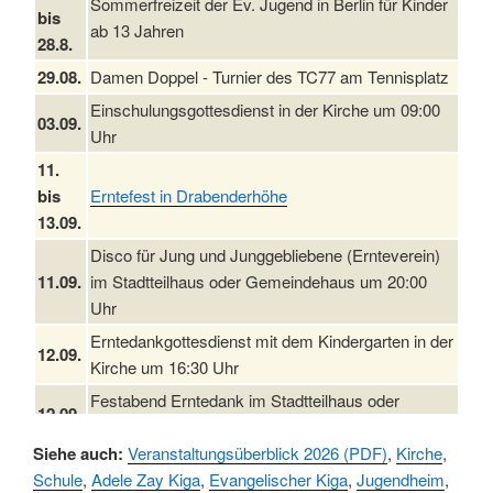
Sommerfreizeit der Ev. Jugend in Berlin für Kinder
bis
ab 13 Jahren
28.8.
29.08.
Damen Doppel - Turnier des TC77 am Tennisplatz
Einschulungsgottesdienst in der Kirche um 09:00
03.09.
Uhr
11.
bis
Erntefest in Drabenderhöhe
13.09.
Disco für Jung und Junggebliebene (Ernteverein)
11.09.
im Stadtteilhaus oder Gemeindehaus um 20:00
Uhr
Erntedankgottesdienst mit dem Kindergarten in der
12.09.
Kirche um 16:30 Uhr
Festabend Erntedank im Stadtteilhaus oder
12.09.
Gemeindehaus um 19:00 Uhr
Siehe auch:
Veranstaltungsüberblick 2026 (PDF)
,
Kirche
,
Umzug und Feier zum Erntedankfest am
13.09.
Schule
,
Adele Zay Kiga
,
Evangelischer Kiga
,
Jugendheim
,
Stadtteilhaus um 14:00 Uhr