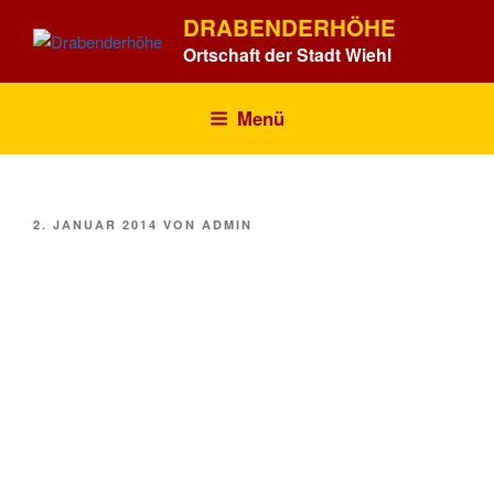
Zum
DRABENDERHÖHE
Inhalt
Ortschaft der Stadt Wiehl
springen
Menü
VERÖFFENTLICHT
2. JANUAR 2014
VON
ADMIN
AM