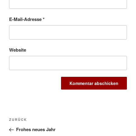
E-Mail-Adresse
*
Website
Beitragsnavigation
Vorheriger
ZURÜCK
Beitrag
Frohes neues Jahr