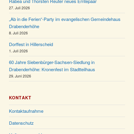
Uhr
Rabea und Thorsten Reuter neues Erntepaar
27. Juli 2026
Weihnachts-Konzert des Honterus Chors in der
20.12.
Kirche um 17:00 Uhr
„Ab in die Ferien“-Party im evangelischen Gemeindehaus
Familiengottesdienst mit Krippenspiel im Ev.
Drabenderhöhe
24.12.
Gemeindehaus um 15:00 Uhr
8. Juli 2026
24.12.
Familiengottesdienst in der FeG um 16 Uhr
Dorffest in Hillerscheid
Weihnachtsgottesdienst in der Kirche um 15:00
1. Juli 2026
24.12.
Uhr
60 Jahre Siebenbürger-Sachsen-Siedlung in
Weihnachtsgottesdienst in der Kirche um 18:00
Drabenderhöhe: Kronenfest im Stadtteilhaus
24.12.
Uhr
29. Juni 2026
Christmette mit der ev. Jugend in der Kirche um
24.12.
23:00 Uhr
KONTAKT
Gottesdienst zu Silvester in der Kirche um 18:00
31.12.
Uhr
Kontaktaufnahme
Datenschutz