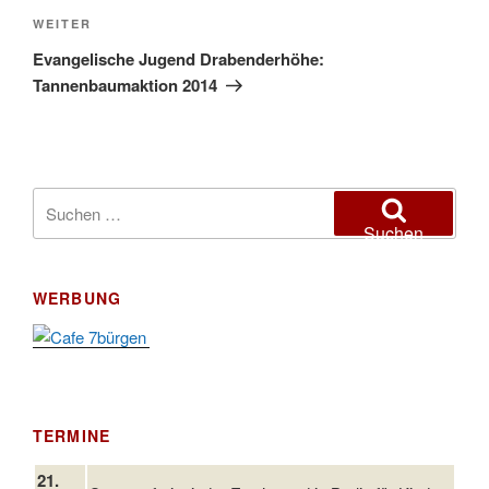
Nächster
WEITER
Beitrag
Evangelische Jugend Drabenderhöhe:
Tannenbaumaktion 2014
Suchen
nach:
Suchen
WERBUNG
TERMINE
21.