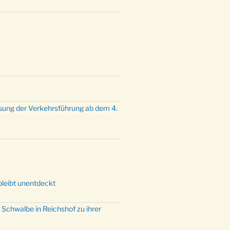
mette mit der ev. Jugend in der
e um 23:00 Uhr
dienst zu Silvester in der Kirche
:00 Uhr
sung der Verkehrsführung ab dem 4.
bleibt unentdeckt
 Schwalbe in Reichshof zu ihrer