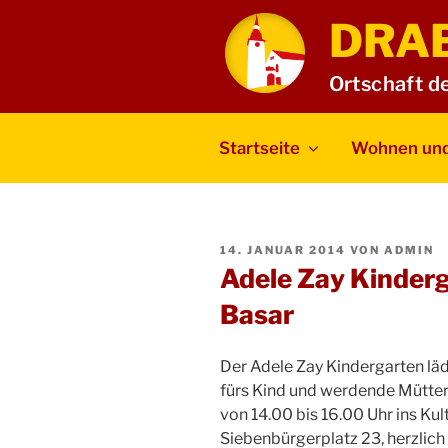
Zum
DRA
Inhalt
springen
Ortschaft d
Startseite
Wohnen und
VERÖFFENTLICHT
14. JANUAR 2014
VON
ADMIN
AM
Adele Zay Kinder
Basar
Der Adele Zay Kindergarten lä
fürs Kind und werdende Mütte
von 14.00 bis 16.00 Uhr ins K
Siebenbürgerplatz 23, herzlich