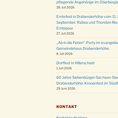
pflegende Angehörige im Oberbergi
28. Juli 2026
Erntefest in Drabenderhöhe vom 11. b
September: Rabea und Thorsten Reu
Erntepaar
27. Juli 2026
„Ab in die Ferien“-Party im evangeli
Gemeindehaus Drabenderhöhe
8. Juli 2026
Dorffest in Hillerscheid
1. Juli 2026
60 Jahre Siebenbürger-Sachsen-Sied
Drabenderhöhe: Kronenfest im Stadt
29. Juni 2026
KONTAKT
Kontaktaufnahme