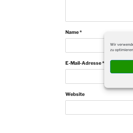
Name
*
Wir verwende
zu optimieren
E-Mail-Adresse
*
Website