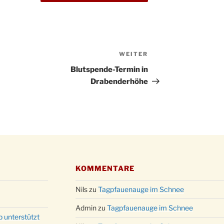
Kathar
28.11.
Stadt
Advent
03.12.
Gemei
WEITER
Nächster
Puer-
11.12.
am Ro
Beitrag
Blutspende-Termin in
Kinde
Drabenderhöhe
19.12.
10-12
Weihn
20.12.
in der
Famili
24.12.
Ev. G
Famili
24.12.
Uhr
KOMMENTARE
Weihn
24.12.
Nils
zu
Tagpfauenauge im Schnee
15:00
Weihn
Admin
zu
Tagpfauenauge im Schnee
24.12.
18:00
p unterstützt