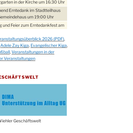
garten in der Kirche um 16:30 Uhr
bend Erntedank im Stadtteilhaus
Gemeindehaus um 19:00 Uhr
 und Feier zum Erntedankfest am
teilhaus um 14:00 Uhr
ranstaltungsüberblick 2026 (PDF)
,
gerabend im Stadtteilhaus
,
Adele Zay Kiga
,
Evangelischer Kiga
,
nderhöhe
ßball
,
Veranstaltungen in der
erfest im Cafe XXS
er Veranstaltungen
rbibeltag im Ev. Gemeindehaus von
 Uhr
GESCHÄFTSWELT
work-Andacht um 18:00 Uhr in der
e
ännchen-Gottesdienst in der
e oder im Ev. Gemeindehaus um
 Uhr
erfest MGV im Stadtteilhaus um
iehler Geschäftswelt
 Uhr