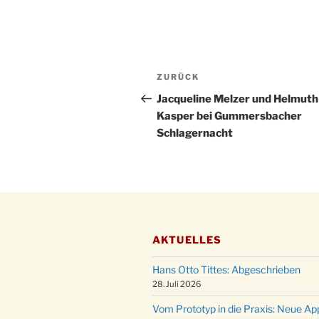
Beitragsnavigation
Vorheriger
ZURÜCK
Beitrag
Jacqueline Melzer und Helmuth
Kasper bei Gummersbacher
Schlagernacht
AKTUELLES
Hans Otto Tittes: Abgeschrieben
28. Juli 2026
Vom Prototyp in die Praxis: Neue Ap