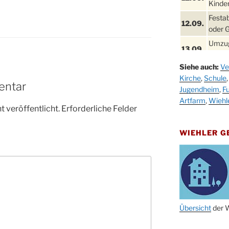
Kinder
Festa
12.09.
oder 
Umzug
13.09.
Stadt
Siehe auch:
Ve
Schla
19.09.
Kirche
,
Schule
Drabe
entar
Jugendheim
,
Fu
25. u.
Oktob
Artfarm
,
Wiehl
26.09.
 veröffentlicht.
Erforderliche Felder
Kinde
26.09.
10-12
WIEHLER 
After
09.10.
Kirch
Sandm
10.10.
Kirch
18:00
Oktob
Übersicht
der W
11.10.
11:00