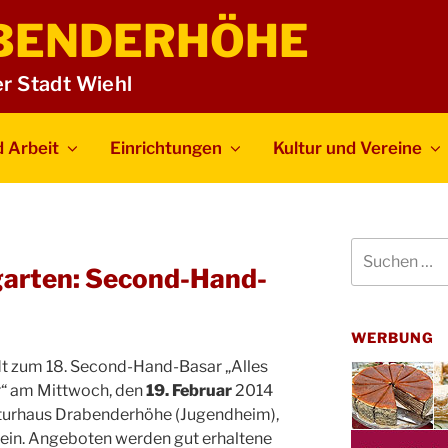
BENDERHÖHE
er Stadt Wiehl
 Arbeit
Einrichtungen
Kultur und Vereine
Suchen
nach:
garten: Second-Hand-
WERBUNG
dt zum 18. Second-Hand-Basar „Alles
r“ am Mittwoch, den
19. Februar
2014
ulturhaus Drabenderhöhe (Jugendheim),
 ein. Angeboten werden gut erhaltene