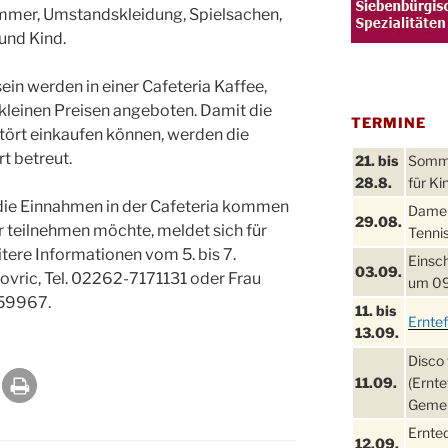
mmer, Umstandskleidung, Spielsachen,
und Kind.
 werden in einer Cafeteria Kaffee,
kleinen Preisen angeboten. Damit die
TERMINE
ört einkaufen können, werden die
t betreut.
21. bis
Sommer
28.8.
für Ki
die Einnahmen in der Cafeteria kommen
Damen
29.08.
 teilnehmen möchte, meldet sich für
Tennis
ere Informationen vom 5. bis 7.
Einsch
03.09.
Lovric, Tel. 02262-7171131 oder Frau
um 09
059967.
11. bis
Ernte
13.09.
Disco 
11.09.
(Ernte
Gemei
Ernte
12.09.