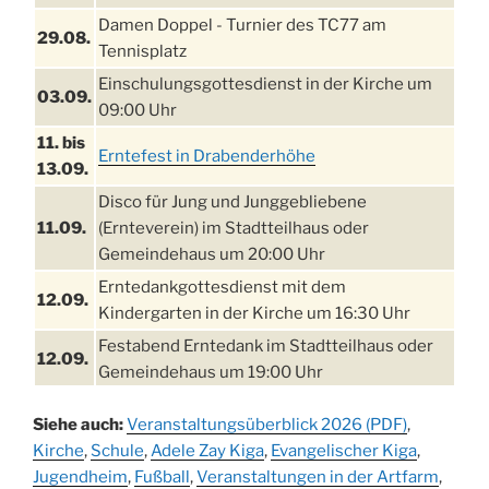
Damen Doppel - Turnier des TC77 am
29.08.
Tennisplatz
Einschulungsgottesdienst in der Kirche um
03.09.
09:00 Uhr
11. bis
Erntefest in Drabenderhöhe
13.09.
Disco für Jung und Junggebliebene
11.09.
(Ernteverein) im Stadtteilhaus oder
Gemeindehaus um 20:00 Uhr
Erntedankgottesdienst mit dem
12.09.
Kindergarten in der Kirche um 16:30 Uhr
Festabend Erntedank im Stadtteilhaus oder
12.09.
Gemeindehaus um 19:00 Uhr
Umzug und Feier zum Erntedankfest am
13.09.
Siehe auch:
Veranstaltungsüberblick 2026 (PDF)
,
Stadtteilhaus um 14:00 Uhr
Kirche
,
Schule
,
Adele Zay Kiga
,
Evangelischer Kiga
,
Schlagerabend im Stadtteilhaus
Jugendheim
19.09.
,
Fußball
,
Veranstaltungen in der Artfarm
,