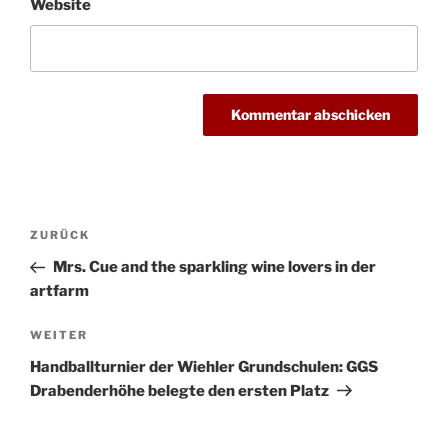
Website
Beitragsnavigation
Vorheriger
ZURÜCK
Beitrag
Mrs. Cue and the sparkling wine lovers in der
artfarm
Nächster
WEITER
Beitrag
Handballturnier der Wiehler Grundschulen: GGS
Drabenderhöhe belegte den ersten Platz