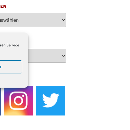
penden des DRK im Ev.
TEN
ndehaus von 16-20 Uhr
dienst zum Reformationstag in der
e um 18:30 Uhr
rt Akkordeon-Orchester im
teilhaus um 16:00 Uhr
ren Service
artin Umzug in Drabenderhöhe um
 Uhr
kfeier zum Volkstrauertag am
en
hof Drabenderhöhe um 11:15 Uhr
 im Ev. Gemeindehaus von 14-
EDIEN
 Uhr
inenball des Honterus Chors im
teilhaus um 19:00 Uhr
rbibeltag im Ev. Gemeindehaus von
 Uhr
tliches Beisammensein am
t-Gassner-Hof um 15:00 Uhr