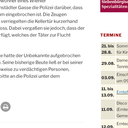
ewohner eines Wiehler
städter Gasse die Polizei darüber, dass
um eingebrochen ist. Die Zeugen
erriegelten die Kellertür kurzerhand
ss. Dabei vergaßen sie jedoch, dass der
fügt, welches der Täter zur Flucht
TERMINE
21. bis
Sommer
28.8.
für Ki
ge hatte der Unbekannte aufgebrochen
Damen
Seine bisherige Beute ließ er bei seiner
29.08.
Tennis
inweise zu verdächtigen Personen,
Einsch
tte an die Polizei unter dem
03.09.
um 09
11. bis
Ernte
13.09.
Disco 
11.09.
(Ernte
Gemei
Ernte
12.09.