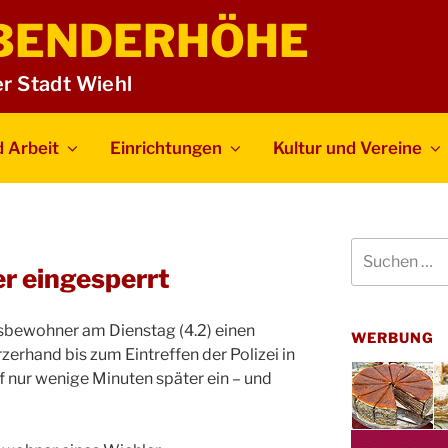
BENDERHÖHE
er Stadt Wiehl
 Arbeit
Einrichtungen
Kultur und Vereine
Suchen
nach:
er eingesperrt
usbewohner am Dienstag (4.2) einen
WERBUNG
zerhand bis zum Eintreffen der Polizei in
f nur wenige Minuten später ein – und