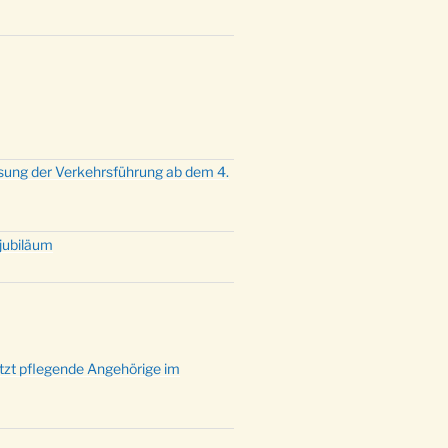
mette mit der ev. Jugend in der
e um 23:00 Uhr
dienst zu Silvester in der Kirche
:00 Uhr
sung der Verkehrsführung ab dem 4.
tjubiläum
ützt pflegende Angehörige im