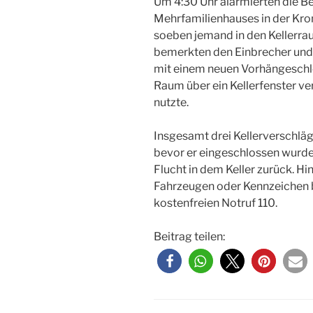
Um 4:30 Uhr alarmierten die B
Mehrfamilienhauses in der Kron
soeben jemand in den Kellerra
bemerkten den Einbrecher und v
mit einem neuen Vorhängeschlo
Raum über ein Kellerfenster ver
nutzte.
Insgesamt drei Kellerverschlä
bevor er eingeschlossen wurde. 
Flucht in dem Keller zurück. H
Fahrzeugen oder Kennzeichen bi
kostenfreien Notruf 110.
Beitrag teilen: