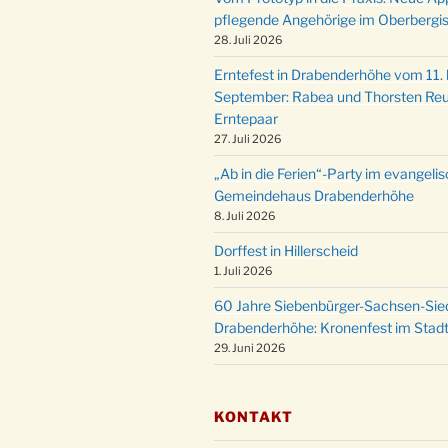
pflegende Angehörige im Oberbergi
28. Juli 2026
Erntefest in Drabenderhöhe vom 11. b
September: Rabea und Thorsten Reu
Erntepaar
27. Juli 2026
„Ab in die Ferien“-Party im evangeli
Gemeindehaus Drabenderhöhe
8. Juli 2026
Dorffest in Hillerscheid
1. Juli 2026
60 Jahre Siebenbürger-Sachsen-Sied
Drabenderhöhe: Kronenfest im Stadt
29. Juni 2026
KONTAKT