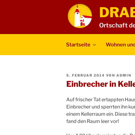
Zum
DRA
Inhalt
springen
Ortschaft d
Startseite
Wohnen und
VERÖFFENTLICHT
5. FEBRUAR 2014
VON
ADMIN
AM
Einbrecher in Kell
Auf frischer Tat ertappten Ha
Einbrecher und sperrten ihn kur
einem Kellerraum ein. Diese tra
fand den Raum leer vor!