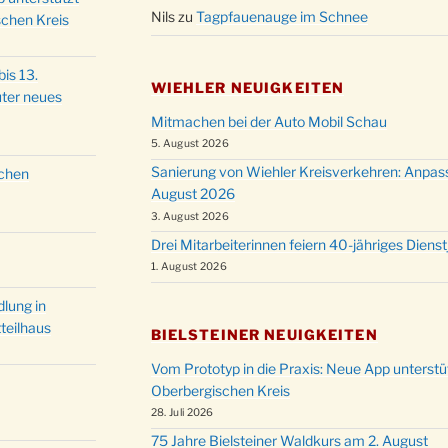
Christ
Nils
zu
Tagpfauenauge im Schnee
schen Kreis
24.12.
Kirch
Gottes
31.12.
is 13.
um 18
WIEHLER NEUIGKEITEN
ter neues
Mitmachen bei der Auto Mobil Schau
5. August 2026
Sanierung von Wiehler Kreisverkehren: Anpas
schen
August 2026
3. August 2026
Drei Mitarbeiterinnen feiern 40-jähriges Diens
1. August 2026
lung in
teilhaus
BIELSTEINER NEUIGKEITEN
Vom Prototyp in die Praxis: Neue App unterst
Oberbergischen Kreis
28. Juli 2026
75 Jahre Bielsteiner Waldkurs am 2. August