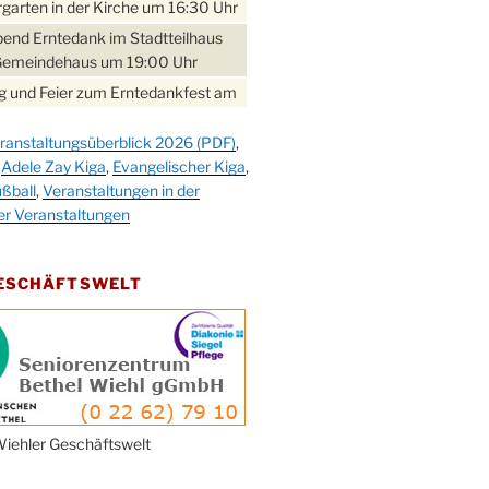
garten in der Kirche um 16:30 Uhr
bend Erntedank im Stadtteilhaus
Gemeindehaus um 19:00 Uhr
 und Feier zum Erntedankfest am
teilhaus um 14:00 Uhr
ranstaltungsüberblick 2026 (PDF)
,
gerabend im Stadtteilhaus
,
Adele Zay Kiga
,
Evangelischer Kiga
,
nderhöhe
ßball
,
Veranstaltungen in der
erfest im Cafe XXS
er Veranstaltungen
rbibeltag im Ev. Gemeindehaus von
 Uhr
GESCHÄFTSWELT
work-Andacht um 18:00 Uhr in der
e
ännchen-Gottesdienst in der
e oder im Ev. Gemeindehaus um
 Uhr
erfest MGV im Stadtteilhaus um
iehler Geschäftswelt
 Uhr