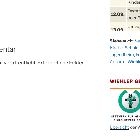
Kinder
Festa
12.09.
oder 
Umzug
13.09.
Stadt
Siehe auch:
Ve
Schla
19.09.
entar
Kirche
,
Schule
Drabe
Jugendheim
,
Fu
25. u.
Oktob
Artfarm
,
Wiehl
 veröffentlicht.
Erforderliche Felder
26.09.
Kinde
26.09.
10-12
WIEHLER 
After
09.10.
Kirch
Sandm
10.10.
Kirch
18:00
Oktob
Übersicht
der W
11.10.
11:00