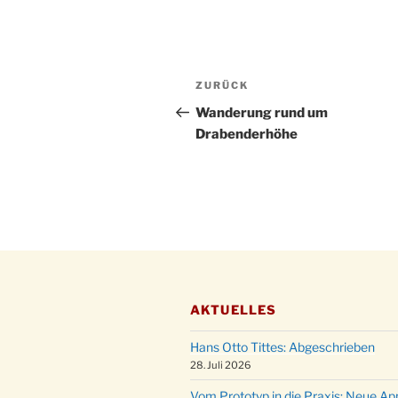
Beitragsnavigation
Vorheriger
ZURÜCK
Beitrag
Wanderung rund um
Drabenderhöhe
AKTUELLES
Hans Otto Tittes: Abgeschrieben
28. Juli 2026
Vom Prototyp in die Praxis: Neue Ap