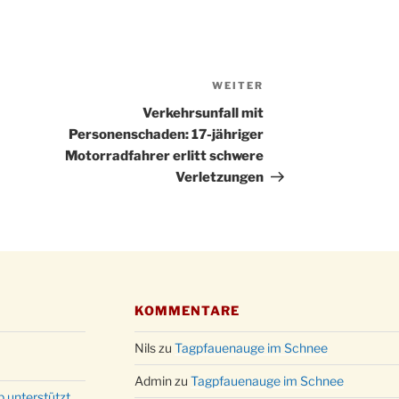
Kathar
28.11.
Stadt
Advent
03.12.
Gemei
WEITER
Nächster
Puer-
Beitrag
11.12.
Verkehrsunfall mit
am Ro
Personenschaden: 17-jähriger
Kinde
19.12.
Motorradfahrer erlitt schwere
10-12
Verletzungen
Weihn
20.12.
in der
Famili
24.12.
Ev. G
Famili
24.12.
Uhr
KOMMENTARE
Weihn
24.12.
15:00
Nils
zu
Tagpfauenauge im Schnee
Weihn
24.12.
Admin
zu
Tagpfauenauge im Schnee
18:00
p unterstützt