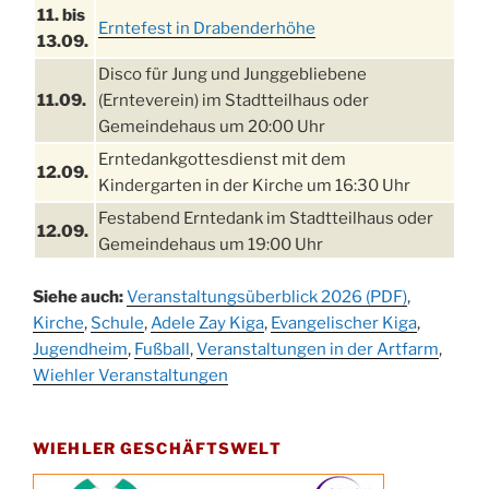
11. bis
Erntefest in Drabenderhöhe
13.09.
Disco für Jung und Junggebliebene
11.09.
(Ernteverein) im Stadtteilhaus oder
Gemeindehaus um 20:00 Uhr
Erntedankgottesdienst mit dem
12.09.
Kindergarten in der Kirche um 16:30 Uhr
Festabend Erntedank im Stadtteilhaus oder
12.09.
Gemeindehaus um 19:00 Uhr
Umzug und Feier zum Erntedankfest am
13.09.
Siehe auch:
Veranstaltungsüberblick 2026 (PDF)
,
Stadtteilhaus um 14:00 Uhr
Kirche
,
Schule
,
Adele Zay Kiga
,
Evangelischer Kiga
,
Schlagerabend im Stadtteilhaus
Jugendheim
19.09.
,
Fußball
,
Veranstaltungen in der Artfarm
,
Drabenderhöhe
Wiehler Veranstaltungen
25. u.
Oktoberfest im Cafe XXS
26.09.
WIEHLER GESCHÄFTSWELT
Kinderbibeltag im Ev. Gemeindehaus von 10-
26.09.
12 Uhr