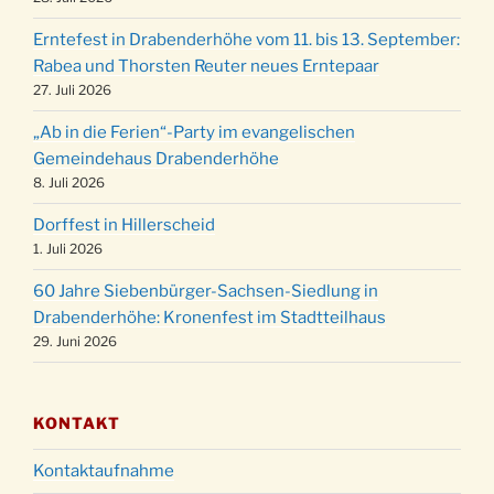
Familiengottesdienst mit Krippenspiel im Ev.
24.12.
Erntefest in Drabenderhöhe vom 11. bis 13. September:
Gemeindehaus um 15:00 Uhr
Rabea und Thorsten Reuter neues Erntepaar
24.12.
Familiengottesdienst in der FeG um 16 Uhr
27. Juli 2026
Weihnachtsgottesdienst in der Kirche um
24.12.
„Ab in die Ferien“-Party im evangelischen
15:00 Uhr
Gemeindehaus Drabenderhöhe
Weihnachtsgottesdienst in der Kirche um
8. Juli 2026
24.12.
18:00 Uhr
Dorffest in Hillerscheid
Christmette mit der ev. Jugend in der Kirche
24.12.
1. Juli 2026
um 23:00 Uhr
60 Jahre Siebenbürger-Sachsen-Siedlung in
Gottesdienst zu Silvester in der Kirche um
31.12.
Drabenderhöhe: Kronenfest im Stadtteilhaus
18:00 Uhr
29. Juni 2026
KONTAKT
Kontaktaufnahme