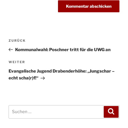
Beitragsnavigation
Vorheriger
ZURÜCK
Beitrag
Kommunalwahl: Poschner tritt für die UWG an
Nächster
WEITER
Beitrag
Evangelische Jugend Drabenderhöhe: „Jungschar –
echt scha(r)f!“
Suchen
Suche
nach: