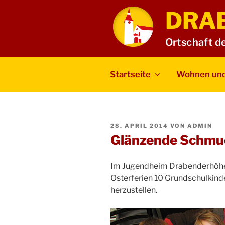
Zum
DRA
Inhalt
springen
Ortschaft d
Startseite
Wohnen und
VERÖFFENTLICHT
28. APRIL 2014
VON
ADMIN
AM
Glänzende Schmuc
Im Jugendheim Drabenderhöhe t
Osterferien 10 Grundschulkind
herzustellen.