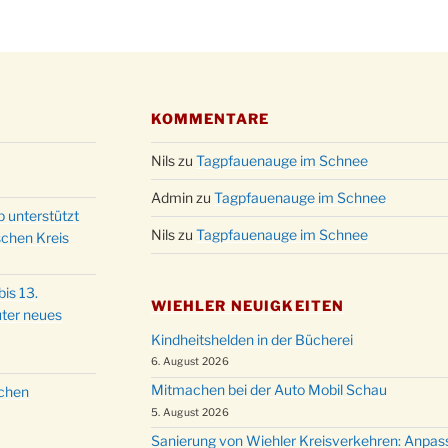
Christ
24.12.
Kirch
Gottes
31.12.
um 18
KOMMENTARE
Nils
zu
Tagpfauenauge im Schnee
Admin
zu
Tagpfauenauge im Schnee
p unterstützt
Nils
zu
Tagpfauenauge im Schnee
schen Kreis
is 13.
WIEHLER NEUIGKEITEN
ter neues
Kindheitshelden in der Bücherei
6. August 2026
Mitmachen bei der Auto Mobil Schau
schen
5. August 2026
Sanierung von Wiehler Kreisverkehren: Anpas