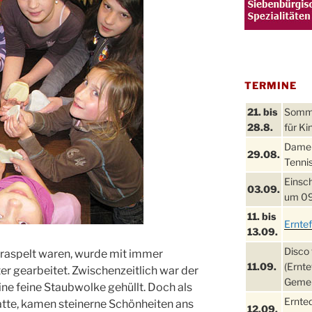
TERMINE
21. bis
Sommer
28.8.
für Ki
Damen
29.08.
Tennis
Einsch
03.09.
um 09
11. bis
Ernte
13.09.
Disco 
raspelt waren, wurde mit immer
11.09.
(Ernte
r gearbeitet. Zwischenzeitlich war der
Gemei
ne feine Staubwolke gehüllt. Doch als
Ernte
atte, kamen steinerne Schönheiten ans
12.09.