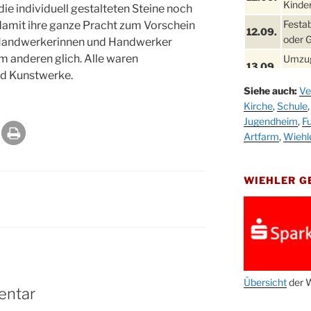
Kinder
ie individuell gestalteten Steine noch
Festa
damit ihre ganze Pracht zum Vorschein
12.09.
oder 
 Handwerkerinnen und Handwerker
em anderen glich. Alle waren
Umzug
13.09.
Stadt
d Kunstwerke.
Siehe auch:
Ve
Schla
19.09.
Kirche
,
Schule
Drabe
Jugendheim
,
Fu
25. u.
Oktob
Artfarm
,
Wiehl
26.09.
Kinde
26.09.
10-12
WIEHLER 
After
09.10.
Kirch
Sandm
10.10.
Kirch
18:00
Oktob
Übersicht
der W
11.10.
entar
11:00