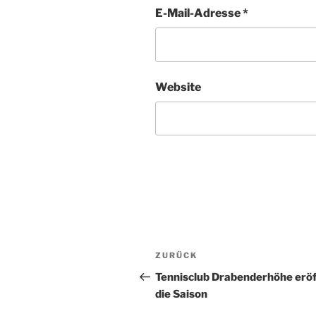
E-Mail-Adresse
*
Website
Beitragsnavigation
Vorheriger
ZURÜCK
Beitrag
Tennisclub Drabenderhöhe erö
die Saison