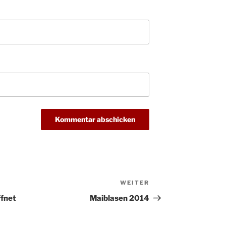
Kathar
28.11.
Stadt
Advent
03.12.
Gemei
Puer-
11.12.
am Ro
Kinde
19.12.
10-12
Weihn
20.12.
in der
Famili
24.12.
Ev. G
Famili
24.12.
Uhr
Weihn
WEITER
Nächster
24.12.
15:00
Beitrag
ffnet
Maiblasen 2014
Weihn
24.12.
18:00