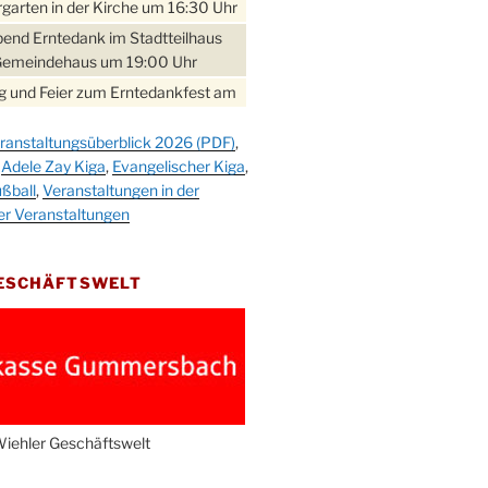
garten in der Kirche um 16:30 Uhr
bend Erntedank im Stadtteilhaus
Gemeindehaus um 19:00 Uhr
 und Feier zum Erntedankfest am
teilhaus um 14:00 Uhr
ranstaltungsüberblick 2026 (PDF)
,
gerabend im Stadtteilhaus
,
Adele Zay Kiga
,
Evangelischer Kiga
,
nderhöhe
ßball
,
Veranstaltungen in der
erfest im Cafe XXS
er Veranstaltungen
rbibeltag im Ev. Gemeindehaus von
 Uhr
GESCHÄFTSWELT
work-Andacht um 18:00 Uhr in der
e
ännchen-Gottesdienst in der
e oder im Ev. Gemeindehaus um
 Uhr
erfest MGV im Stadtteilhaus um
iehler Geschäftswelt
 Uhr