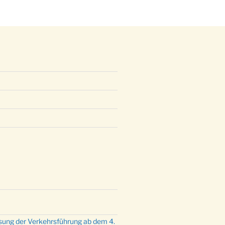
mette mit der ev. Jugend in der
e um 23:00 Uhr
dienst zu Silvester in der Kirche
:00 Uhr
sung der Verkehrsführung ab dem 4.