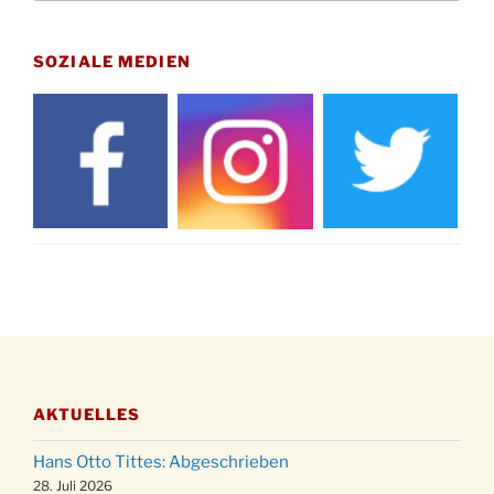
Uhr
Gedenkfeier zum Volkstrauertag am Friedhof
15.11.
Drabenderhöhe um 11:15 Uhr
SOZIALE MEDIEN
21.11.
Basar im Ev. Gemeindehaus von 14-16:30 Uhr
Katharinenball des Honterus Chors im
21.11.
Stadtteilhaus um 19:00 Uhr
Kinderbibeltag im Ev. Gemeindehaus von 10-
28.11.
12 Uhr
Adventliches Beisammensein am Robert-
28.11.
Gassner-Hof um 15:00 Uhr
Katharinenball der Kreisgruppe im
28.11.
Stadtteilhaus um 19:00 Uhr
Adventsfeier des Frauenvereins im Ev.
03.12.
Gemeindehaus um 19:00 Uhr
AKTUELLES
Puer-Natus weihnachtliches Brauchtum am
11.12.
Robert-Gassner-Hof um 17:00 Uhr
Hans Otto Tittes: Abgeschrieben
Kinderbibeltag im Ev. Gemeindehaus von 10-
28. Juli 2026