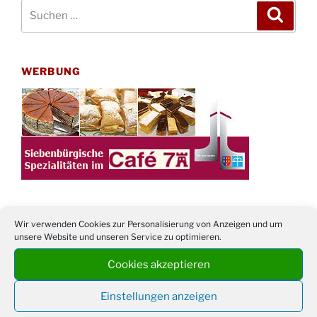
Suchen
Suche
nach:
WERBUNG
Wir verwenden Cookies zur Personalisierung von Anzeigen und um
unsere Website und unseren Service zu optimieren.
TERMINE
Cookies akzeptieren
21. bis
Sommerfreizeit der Ev. Jugend in Berlin für
28.8.
Kinder ab 13 Jahren
Einstellungen anzeigen
Damen Doppel - Turnier des TC77 am
29.08.