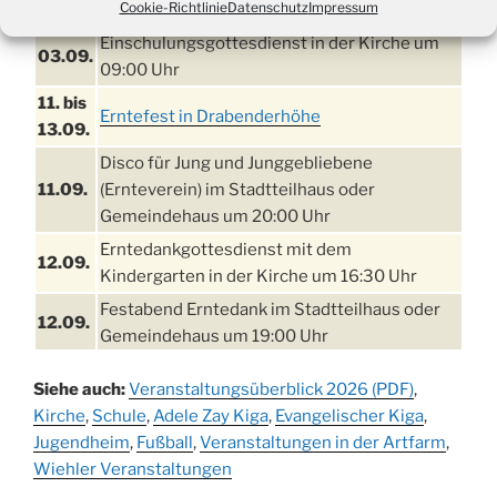
Cookie-Richtlinie
Datenschutz
Impressum
Tennisplatz
Einschulungsgottesdienst in der Kirche um
03.09.
09:00 Uhr
11. bis
Erntefest in Drabenderhöhe
13.09.
Disco für Jung und Junggebliebene
11.09.
(Ernteverein) im Stadtteilhaus oder
Gemeindehaus um 20:00 Uhr
Erntedankgottesdienst mit dem
12.09.
Kindergarten in der Kirche um 16:30 Uhr
Festabend Erntedank im Stadtteilhaus oder
12.09.
Gemeindehaus um 19:00 Uhr
Umzug und Feier zum Erntedankfest am
13.09.
Siehe auch:
Veranstaltungsüberblick 2026 (PDF)
,
Stadtteilhaus um 14:00 Uhr
Kirche
,
Schule
,
Adele Zay Kiga
,
Evangelischer Kiga
,
Schlagerabend im Stadtteilhaus
Jugendheim
19.09.
,
Fußball
,
Veranstaltungen in der Artfarm
,
Drabenderhöhe
Wiehler Veranstaltungen
25. u.