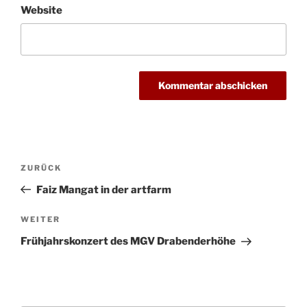
Website
Beitragsnavigation
Vorheriger
ZURÜCK
Beitrag
Faiz Mangat in der artfarm
Nächster
WEITER
Beitrag
Frühjahrskonzert des MGV Drabenderhöhe