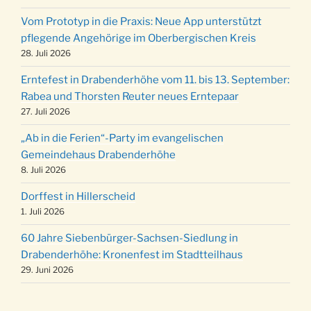
19.12.
12 Uhr
Vom Prototyp in die Praxis: Neue App unterstützt
Weihnachts-Konzert des Honterus Chors in
pflegende Angehörige im Oberbergischen Kreis
20.12.
der Kirche um 17:00 Uhr
28. Juli 2026
Familiengottesdienst mit Krippenspiel im Ev.
24.12.
Erntefest in Drabenderhöhe vom 11. bis 13. September:
Gemeindehaus um 15:00 Uhr
Rabea und Thorsten Reuter neues Erntepaar
24.12.
Familiengottesdienst in der FeG um 16 Uhr
27. Juli 2026
Weihnachtsgottesdienst in der Kirche um
24.12.
„Ab in die Ferien“-Party im evangelischen
15:00 Uhr
Gemeindehaus Drabenderhöhe
Weihnachtsgottesdienst in der Kirche um
8. Juli 2026
24.12.
18:00 Uhr
Dorffest in Hillerscheid
Christmette mit der ev. Jugend in der Kirche
24.12.
1. Juli 2026
um 23:00 Uhr
60 Jahre Siebenbürger-Sachsen-Siedlung in
Gottesdienst zu Silvester in der Kirche um
31.12.
Drabenderhöhe: Kronenfest im Stadtteilhaus
18:00 Uhr
29. Juni 2026