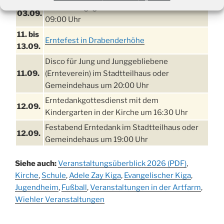
Einschulungsgottesdienst in der Kirche um
03.09.
09:00 Uhr
11. bis
Erntefest in Drabenderhöhe
13.09.
Disco für Jung und Junggebliebene
11.09.
(Ernteverein) im Stadtteilhaus oder
Gemeindehaus um 20:00 Uhr
Erntedankgottesdienst mit dem
12.09.
Kindergarten in der Kirche um 16:30 Uhr
Festabend Erntedank im Stadtteilhaus oder
12.09.
Gemeindehaus um 19:00 Uhr
Umzug und Feier zum Erntedankfest am
13.09.
Siehe auch:
Veranstaltungsüberblick 2026 (PDF)
,
Stadtteilhaus um 14:00 Uhr
Kirche
,
Schule
,
Adele Zay Kiga
,
Evangelischer Kiga
,
Schlagerabend im Stadtteilhaus
Jugendheim
19.09.
,
Fußball
,
Veranstaltungen in der Artfarm
,
Drabenderhöhe
Wiehler Veranstaltungen
25. u.
Oktoberfest im Cafe XXS
26.09.