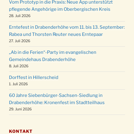
Vom Prototyp in die Praxis: Neue App unterstützt
Weihnachts-Konzert des Honterus Chors in
pflegende Angehörige im Oberbergischen Kreis
20.12.
der Kirche um 17:00 Uhr
28. Juli 2026
Familiengottesdienst mit Krippenspiel im Ev.
24.12.
Erntefest in Drabenderhöhe vom 11. bis 13. September:
Gemeindehaus um 15:00 Uhr
Rabea und Thorsten Reuter neues Erntepaar
24.12.
Familiengottesdienst in der FeG um 16 Uhr
27. Juli 2026
Weihnachtsgottesdienst in der Kirche um
24.12.
„Ab in die Ferien“-Party im evangelischen
15:00 Uhr
Gemeindehaus Drabenderhöhe
Weihnachtsgottesdienst in der Kirche um
8. Juli 2026
24.12.
18:00 Uhr
Dorffest in Hillerscheid
Christmette mit der ev. Jugend in der Kirche
24.12.
1. Juli 2026
um 23:00 Uhr
60 Jahre Siebenbürger-Sachsen-Siedlung in
Gottesdienst zu Silvester in der Kirche um
31.12.
Drabenderhöhe: Kronenfest im Stadtteilhaus
18:00 Uhr
29. Juni 2026
KONTAKT