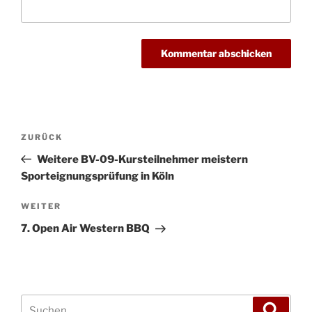
Beitragsnavigation
Vorheriger
ZURÜCK
Beitrag
Weitere BV-09-Kursteilnehmer meistern
Sporteignungsprüfung in Köln
Nächster
WEITER
Beitrag
7. Open Air Western BBQ
Suchen
Suche