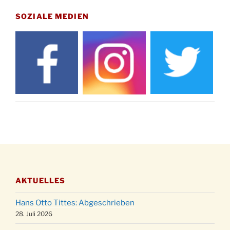
Gedenkfeier zum Volkstrauertag am Friedhof
15.11.
Drabenderhöhe um 11:15 Uhr
SOZIALE MEDIEN
21.11.
Basar im Ev. Gemeindehaus von 14-16:30 Uhr
Katharinenball des Honterus Chors im
21.11.
Stadtteilhaus um 19:00 Uhr
Kinderbibeltag im Ev. Gemeindehaus von 10-
28.11.
12 Uhr
Adventliches Beisammensein am Robert-
28.11.
Gassner-Hof um 15:00 Uhr
Katharinenball der Kreisgruppe im
28.11.
Stadtteilhaus um 19:00 Uhr
Adventsfeier des Frauenvereins im Ev.
03.12.
Gemeindehaus um 19:00 Uhr
AKTUELLES
Puer-Natus weihnachtliches Brauchtum am
11.12.
Robert-Gassner-Hof um 17:00 Uhr
Hans Otto Tittes: Abgeschrieben
Kinderbibeltag im Ev. Gemeindehaus von 10-
28. Juli 2026
19.12.
12 Uhr