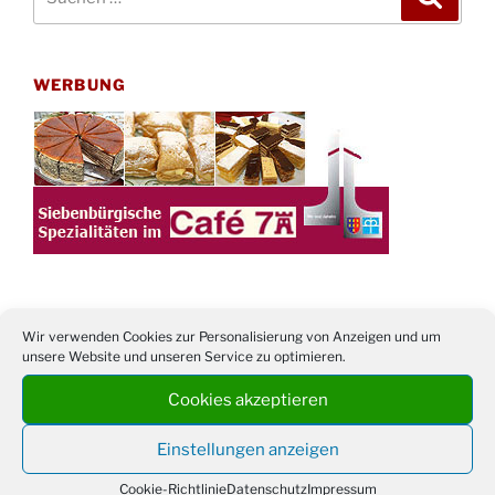
nach:
WERBUNG
Wir verwenden Cookies zur Personalisierung von Anzeigen und um
TERMINE
unsere Website und unseren Service zu optimieren.
21. bis
Sommerfreizeit der Ev. Jugend in Berlin für
Cookies akzeptieren
28.8.
Kinder ab 13 Jahren
Einstellungen anzeigen
Damen Doppel - Turnier des TC77 am
29.08.
Tennisplatz
Cookie-Richtlinie
Datenschutz
Impressum