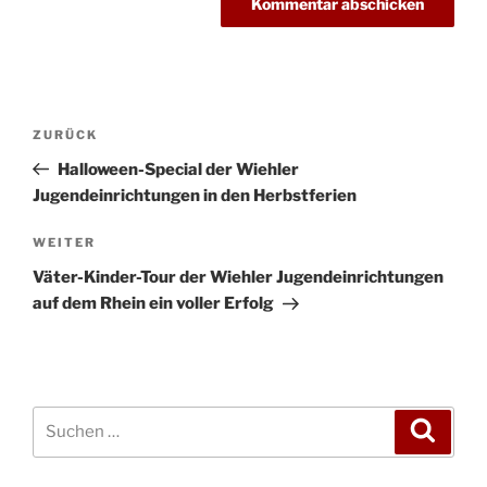
Beitragsnavigation
Vorheriger
ZURÜCK
Beitrag
Halloween-Special der Wiehler
Jugendeinrichtungen in den Herbstferien
Nächster
WEITER
Beitrag
Väter-Kinder-Tour der Wiehler Jugendeinrichtungen
auf dem Rhein ein voller Erfolg
Suchen
Suche
nach: