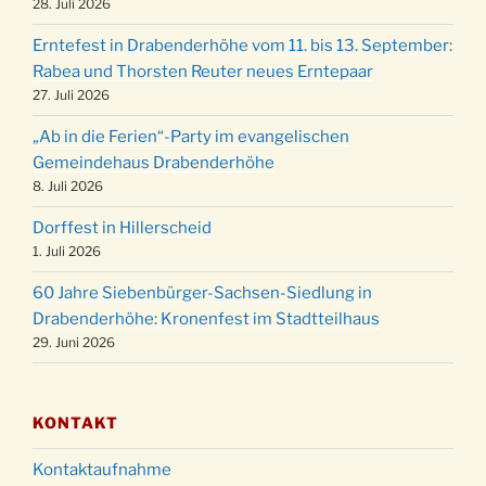
28. Juli 2026
Familiengottesdienst mit Krippenspiel im Ev.
24.12.
Erntefest in Drabenderhöhe vom 11. bis 13. September:
Gemeindehaus um 15:00 Uhr
Rabea und Thorsten Reuter neues Erntepaar
24.12.
Familiengottesdienst in der FeG um 16 Uhr
27. Juli 2026
Weihnachtsgottesdienst in der Kirche um
24.12.
„Ab in die Ferien“-Party im evangelischen
15:00 Uhr
Gemeindehaus Drabenderhöhe
Weihnachtsgottesdienst in der Kirche um
8. Juli 2026
24.12.
18:00 Uhr
Dorffest in Hillerscheid
Christmette mit der ev. Jugend in der Kirche
24.12.
1. Juli 2026
um 23:00 Uhr
60 Jahre Siebenbürger-Sachsen-Siedlung in
Gottesdienst zu Silvester in der Kirche um
31.12.
Drabenderhöhe: Kronenfest im Stadtteilhaus
18:00 Uhr
29. Juni 2026
KONTAKT
Kontaktaufnahme