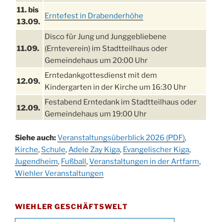
11. bis
Erntefest in Drabenderhöhe
13.09.
Disco für Jung und Junggebliebene
11.09.
(Ernteverein) im Stadtteilhaus oder
Gemeindehaus um 20:00 Uhr
Erntedankgottesdienst mit dem
12.09.
Kindergarten in der Kirche um 16:30 Uhr
Festabend Erntedank im Stadtteilhaus oder
12.09.
Gemeindehaus um 19:00 Uhr
Umzug und Feier zum Erntedankfest am
13.09.
Siehe auch:
Veranstaltungsüberblick 2026 (PDF)
,
Stadtteilhaus um 14:00 Uhr
Kirche
,
Schule
,
Adele Zay Kiga
,
Evangelischer Kiga
,
Schlagerabend im Stadtteilhaus
Jugendheim
19.09.
,
Fußball
,
Veranstaltungen in der Artfarm
,
Drabenderhöhe
Wiehler Veranstaltungen
25. u.
Oktoberfest im Cafe XXS
26.09.
WIEHLER GESCHÄFTSWELT
Kinderbibeltag im Ev. Gemeindehaus von 10-
26.09.
12 Uhr