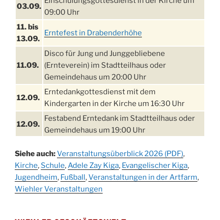
Einschulungsgottesdienst in der Kirche um
03.09.
09:00 Uhr
11. bis
Erntefest in Drabenderhöhe
13.09.
Disco für Jung und Junggebliebene
11.09.
(Ernteverein) im Stadtteilhaus oder
Gemeindehaus um 20:00 Uhr
Erntedankgottesdienst mit dem
12.09.
Kindergarten in der Kirche um 16:30 Uhr
Festabend Erntedank im Stadtteilhaus oder
12.09.
Gemeindehaus um 19:00 Uhr
Umzug und Feier zum Erntedankfest am
13.09.
Siehe auch:
Veranstaltungsüberblick 2026 (PDF)
,
Stadtteilhaus um 14:00 Uhr
Kirche
,
Schule
,
Adele Zay Kiga
,
Evangelischer Kiga
,
Schlagerabend im Stadtteilhaus
Jugendheim
19.09.
,
Fußball
,
Veranstaltungen in der Artfarm
,
Drabenderhöhe
Wiehler Veranstaltungen
25. u.
Oktoberfest im Cafe XXS
26.09.