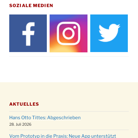
15.11.
Drabenderhöhe um 11:15 Uhr
SOZIALE MEDIEN
21.11.
Basar im Ev. Gemeindehaus von 14-16:30 Uhr
Katharinenball des Honterus Chors im
21.11.
Stadtteilhaus um 19:00 Uhr
Kinderbibeltag im Ev. Gemeindehaus von 10-
28.11.
12 Uhr
Adventliches Beisammensein am Robert-
28.11.
Gassner-Hof um 15:00 Uhr
Katharinenball der Kreisgruppe im
28.11.
Stadtteilhaus um 19:00 Uhr
Adventsfeier des Frauenvereins im Ev.
03.12.
Gemeindehaus um 19:00 Uhr
AKTUELLES
Puer-Natus weihnachtliches Brauchtum am
11.12.
Robert-Gassner-Hof um 17:00 Uhr
Hans Otto Tittes: Abgeschrieben
Kinderbibeltag im Ev. Gemeindehaus von 10-
28. Juli 2026
19.12.
12 Uhr
Vom Prototyp in die Praxis: Neue App unterstützt