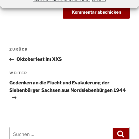
Beitragsnavigation
Vorheriger
ZURÜCK
Beitrag
Oktoberfest im XXS
Nächster
WEITER
Beitrag
Gedenken an die Flucht und Evakuierung der
Siebenbürger Sachsen aus Nordsiebenbürgen 1944
Suchen
Suche
nach: