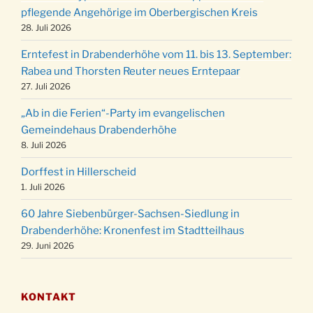
Weihnachts-Konzert des Honterus Chors in
pflegende Angehörige im Oberbergischen Kreis
20.12.
der Kirche um 17:00 Uhr
28. Juli 2026
Familiengottesdienst mit Krippenspiel im Ev.
24.12.
Erntefest in Drabenderhöhe vom 11. bis 13. September:
Gemeindehaus um 15:00 Uhr
Rabea und Thorsten Reuter neues Erntepaar
24.12.
Familiengottesdienst in der FeG um 16 Uhr
27. Juli 2026
Weihnachtsgottesdienst in der Kirche um
24.12.
„Ab in die Ferien“-Party im evangelischen
15:00 Uhr
Gemeindehaus Drabenderhöhe
Weihnachtsgottesdienst in der Kirche um
8. Juli 2026
24.12.
18:00 Uhr
Dorffest in Hillerscheid
Christmette mit der ev. Jugend in der Kirche
24.12.
1. Juli 2026
um 23:00 Uhr
60 Jahre Siebenbürger-Sachsen-Siedlung in
Gottesdienst zu Silvester in der Kirche um
31.12.
Drabenderhöhe: Kronenfest im Stadtteilhaus
18:00 Uhr
29. Juni 2026
KONTAKT