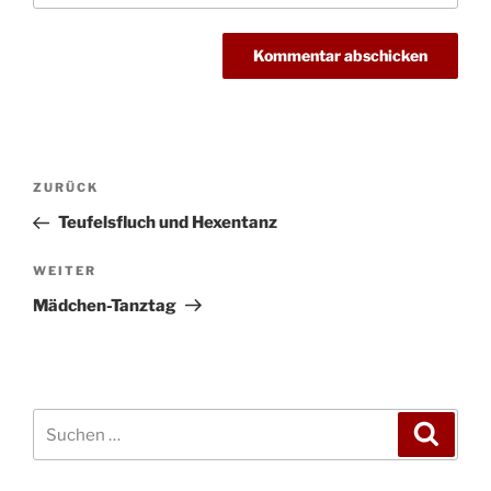
Beitragsnavigation
Vorheriger
ZURÜCK
Beitrag
Teufelsfluch und Hexentanz
Nächster
WEITER
Beitrag
Mädchen-Tanztag
Suchen
Suche
nach: