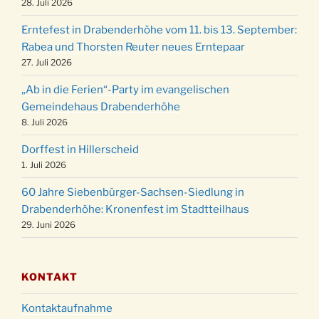
28. Juli 2026
Familiengottesdienst mit Krippenspiel im Ev.
24.12.
Erntefest in Drabenderhöhe vom 11. bis 13. September:
Gemeindehaus um 15:00 Uhr
Rabea und Thorsten Reuter neues Erntepaar
24.12.
Familiengottesdienst in der FeG um 16 Uhr
27. Juli 2026
Weihnachtsgottesdienst in der Kirche um
24.12.
„Ab in die Ferien“-Party im evangelischen
15:00 Uhr
Gemeindehaus Drabenderhöhe
Weihnachtsgottesdienst in der Kirche um
8. Juli 2026
24.12.
18:00 Uhr
Dorffest in Hillerscheid
Christmette mit der ev. Jugend in der Kirche
24.12.
1. Juli 2026
um 23:00 Uhr
60 Jahre Siebenbürger-Sachsen-Siedlung in
Gottesdienst zu Silvester in der Kirche um
31.12.
Drabenderhöhe: Kronenfest im Stadtteilhaus
18:00 Uhr
29. Juni 2026
KONTAKT
Kontaktaufnahme