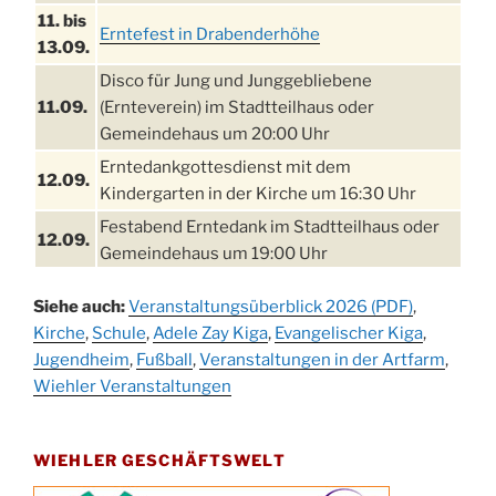
11. bis
Erntefest in Drabenderhöhe
13.09.
Disco für Jung und Junggebliebene
11.09.
(Ernteverein) im Stadtteilhaus oder
Gemeindehaus um 20:00 Uhr
Erntedankgottesdienst mit dem
12.09.
Kindergarten in der Kirche um 16:30 Uhr
Festabend Erntedank im Stadtteilhaus oder
12.09.
Gemeindehaus um 19:00 Uhr
Umzug und Feier zum Erntedankfest am
13.09.
Siehe auch:
Veranstaltungsüberblick 2026 (PDF)
,
Stadtteilhaus um 14:00 Uhr
Kirche
,
Schule
,
Adele Zay Kiga
,
Evangelischer Kiga
,
Schlagerabend im Stadtteilhaus
Jugendheim
19.09.
,
Fußball
,
Veranstaltungen in der Artfarm
,
Drabenderhöhe
Wiehler Veranstaltungen
25. u.
Oktoberfest im Cafe XXS
26.09.
WIEHLER GESCHÄFTSWELT
Kinderbibeltag im Ev. Gemeindehaus von 10-
26.09.
12 Uhr