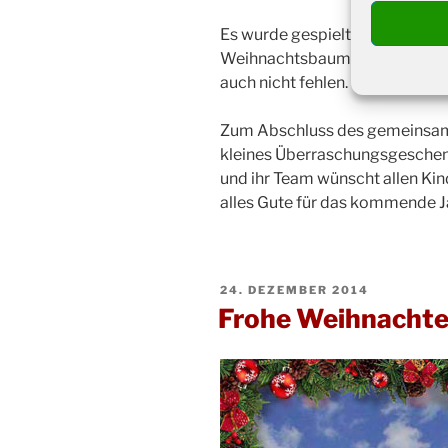
Es wurde gespielt, gemalt und l
Weihnachtsbaum geschrieben. E
auch nicht fehlen.
Zum Abschluss des gemeinsame
kleines Überraschungsgeschen
und ihr Team wünscht allen Ki
alles Gute für das kommende J
VERÖFFENTLICHT
24. DEZEMBER 2014
AM
Frohe Weihnacht