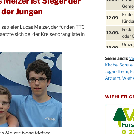
 Melzer ist Sieger der
Gemei
 der Jungen
Ernte
12.09.
Kinder
sspieler Lucas Melzer, der für den TTC
Festa
12.09.
etzte sich bei der Kreisendrangliste in
oder 
Umzug
13.09.
Stadt
Siehe auch:
Ve
Schla
19.09.
Kirche
,
Schule
Drabe
Jugendheim
,
Fu
25. u.
Oktob
Artfarm
,
Wiehl
26.09.
Kinde
26.09.
10-12
WIEHLER 
After
09.10.
Kirch
Sandm
10.10.
Kirch
18:00
cas Melzer, Noah Melzer