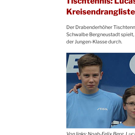
Tischtennis: Lucas
Kreisendrangliste
Der Drabenderhöher Tischtenni
Schwalbe Bergneustadt spielt, s
der Jungen-Klasse durch.
Von links: Noah-Felix Berg, Lu