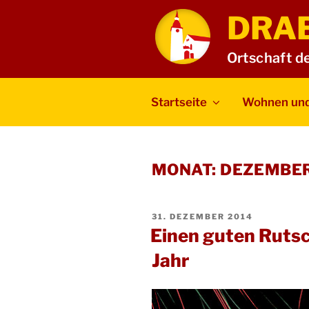
Zum
DRA
Inhalt
springen
Ortschaft d
Startseite
Wohnen und
MONAT:
DEZEMBER
VERÖFFENTLICHT
31. DEZEMBER 2014
AM
Einen guten Rutsc
Jahr