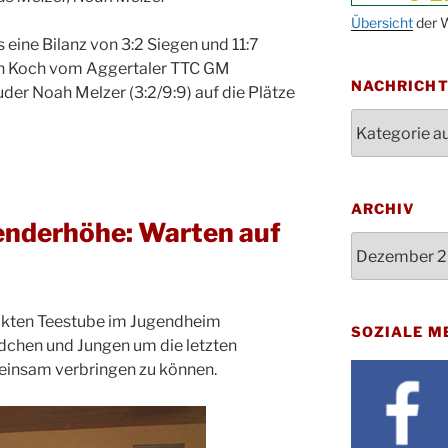
Oktob
Übersicht
der W
11.10.
 eine Bilanz von 3:2 Siegen und 11:7
11:00
on Koch vom Aggertaler TTC GM
Bluts
29.10.
NACHRICH
ruder Noah Melzer (3:2/9:9) auf die Plätze
Gemei
Nachrichten
Gottes
31.10.
Kirch
Konze
08.11.
Stadt
ARCHIV
St. M
nderhöhe: Warten auf
12.11.
Archiv
17:00
Geden
15.11.
Fried
ckten Teestube im Jugendheim
Basar
SOZIALE M
21.11.
dchen und Jungen um die letzten
16:30
einsam verbringen zu können.
Kathar
21.11.
Stadt
Kinde
28.11.
10-12