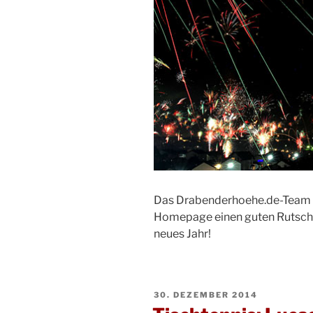
Das Drabenderhoehe.de-Team w
Homepage einen guten Rutsch u
neues Jahr!
VERÖFFENTLICHT
30. DEZEMBER 2014
AM