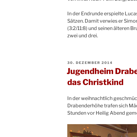
In der Endrunde erspielte Lucas
Sätzen. Damit verwies er Sim
(3:2/11:8) und seinen älteren B
zwei und drei.
VERÖFFENTLICHT
30. DEZEMBER 2014
AM
Jugendheim Drabe
das Christkind
In der weihnachtlich geschmü
Drabenderhöhe trafen sich Mä
Stunden vor Heilig Abend gem