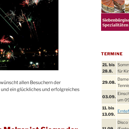
TERMINE
21. bis
Sommer
28.8.
für Ki
Damen
ünscht allen Besuchern der
29.08.
Tennis
nd ein glückliches und erfolgreiches
Einsch
03.09.
um 09
11. bis
Ernte
13.09.
Disco 
11.09.
(Ernte