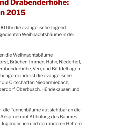
end Drabenderhöhe:
n 2015
00 Uhr die evangelische Jugend
gedienten Weihnachtsbäume in der
.
den die Weihnachtsbäume
rst, Brächen, Immen, Hahn, Niederhof,
 Drabenderhöhe, Verr, und Büddelhagen.
hengemeinde ist die evangelische
t die Ortschaften Niedermiebach,
berdorf, Oberbusch, Hündekausen und
 die Tannenbäume gut sichtbar an die
her Anspruch auf Abholung des Baumes
on Jugendlichen und den anderen Helfern