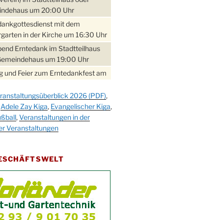
ndehaus um 20:00 Uhr
dankgottesdienst mit dem
garten in der Kirche um 16:30 Uhr
bend Erntedank im Stadtteilhaus
Gemeindehaus um 19:00 Uhr
 und Feier zum Erntedankfest am
teilhaus um 14:00 Uhr
ranstaltungsüberblick 2026 (PDF)
,
gerabend im Stadtteilhaus
,
Adele Zay Kiga
,
Evangelischer Kiga
,
nderhöhe
ßball
,
Veranstaltungen in der
erfest im Cafe XXS
er Veranstaltungen
rbibeltag im Ev. Gemeindehaus von
 Uhr
GESCHÄFTSWELT
work-Andacht um 18:00 Uhr in der
e
ännchen-Gottesdienst in der
e oder im Ev. Gemeindehaus um
 Uhr