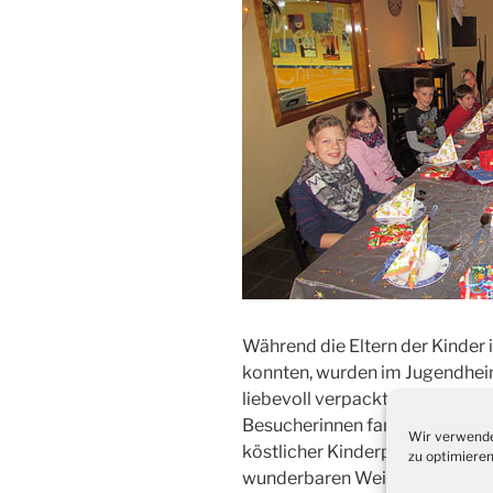
Während die Eltern der Kinder
konnten, wurden im Jugendhei
liebevoll verpackt. Für das g
Besucherinnen fantasievoll die 
Wir verwende
köstlicher Kinderpunsch zubere
zu optimieren
wunderbaren Weihnachtsgesch