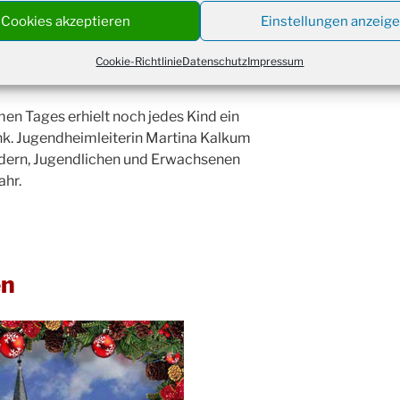
Cookies akzeptieren
Einstellungen anzeig
Weihn
etzte Briefe für unter den
24.12.
18:00
in Weihnachtsfilm durfte natürlich
Cookie-Richtlinie
Datenschutz
Impressum
Christ
24.12.
Kirch
Gottes
n Tages erhielt noch jedes Kind ein
31.12.
um 18
k. Jugendheimleiterin Martina Kalkum
ndern, Jugendlichen und Erwachsenen
ahr.
en