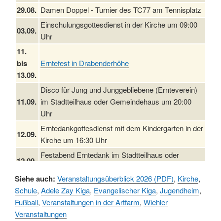
29.08.
Damen Doppel - Turnier des TC77 am Tennisplatz
Einschulungsgottesdienst in der Kirche um 09:00
03.09.
Uhr
11.
bis
Erntefest in Drabenderhöhe
13.09.
Disco für Jung und Junggebliebene (Ernteverein)
11.09.
im Stadtteilhaus oder Gemeindehaus um 20:00
Uhr
Erntedankgottesdienst mit dem Kindergarten in der
12.09.
Kirche um 16:30 Uhr
Festabend Erntedank im Stadtteilhaus oder
12.09.
Gemeindehaus um 19:00 Uhr
Siehe auch:
Veranstaltungsüberblick 2026 (PDF)
,
Kirche
,
Umzug und Feier zum Erntedankfest am
13.09.
Schule
,
Adele Zay Kiga
,
Evangelischer Kiga
,
Jugendheim
,
Stadtteilhaus um 14:00 Uhr
Fußball
,
Veranstaltungen in der Artfarm
,
Wiehler
19.09.
Schlagerabend im Stadtteilhaus Drabenderhöhe
Veranstaltungen