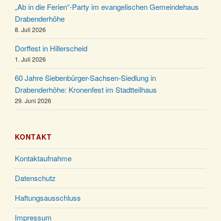
Kirche um 17:00 Uhr
„Ab in die Ferien“-Party im evangelischen Gemeindehaus
Familiengottesdienst mit Krippenspiel im Ev.
Drabenderhöhe
24.12.
Gemeindehaus um 15:00 Uhr
8. Juli 2026
24.12.
Familiengottesdienst in der FeG um 16 Uhr
Dorffest in Hillerscheid
Weihnachtsgottesdienst in der Kirche um 15:00
1. Juli 2026
24.12.
Uhr
60 Jahre Siebenbürger-Sachsen-Siedlung in
Weihnachtsgottesdienst in der Kirche um 18:00
Drabenderhöhe: Kronenfest im Stadtteilhaus
24.12.
Uhr
29. Juni 2026
Christmette mit der ev. Jugend in der Kirche um
24.12.
23:00 Uhr
KONTAKT
Gottesdienst zu Silvester in der Kirche um 18:00
31.12.
Uhr
Kontaktaufnahme
Datenschutz
Haftungsausschluss
Impressum