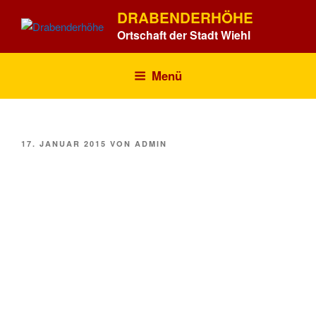
Zum
DRABENDERHÖHE
Inhalt
Ortschaft der Stadt Wiehl
springen
Menü
VERÖFFENTLICHT
17. JANUAR 2015
VON
ADMIN
AM