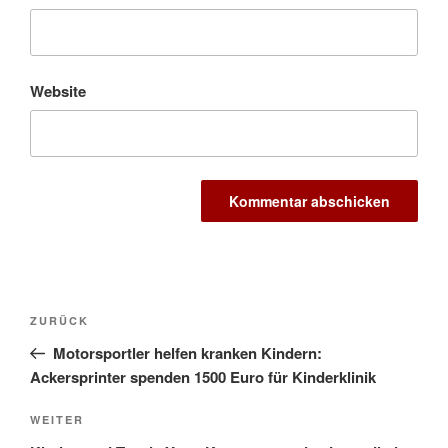
Website
Beitragsnavigation
Vorheriger
ZURÜCK
Beitrag
Motorsportler helfen kranken Kindern:
Ackersprinter spenden 1500 Euro für Kinderklinik
Nächster
WEITER
Beitrag