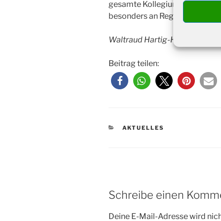
gesamte Kollegium, unsere Sek
besonders an Regine Melzer.“
Waltraud Hartig-Hietsch, Rekt
Beitrag teilen:
KATEGORIEN
AKTUELLES
Schreibe einen Komm
Deine E-Mail-Adresse wird nicht