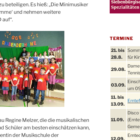
u beteiligen. Es hieß: „Die Minimusiker
timme‘ und nehmen weitere
 auf“.
TERMINE
21. bis
Sommer
28.8.
für Ki
Damen
29.08.
Tennis
Einsch
03.09.
um 09
11. bis
Ernte
13.09.
Disco 
11.09.
(Ernte
au Regine Melzer, die die musikalischen
Gemei
nd Schüler am besten einschätzen kann,
zentin der Musikschule der
Ernte
12.09.