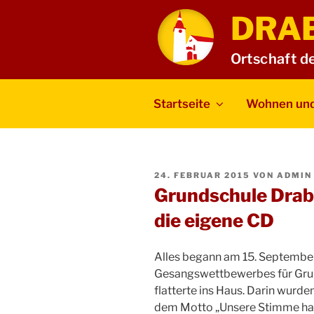
Zum
DRA
Inhalt
springen
Ortschaft d
Startseite
Wohnen und
VERÖFFENTLICHT
24. FEBRUAR 2015
VON
ADMIN
AM
Grundschule Drab
die eigene CD
Alles begann am 15. September
Gesangswettbewerbes für Gru
flatterte ins Haus. Darin wurde
dem Motto „Unsere Stimme hat