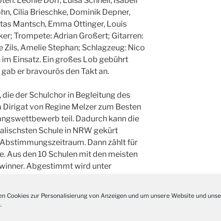
ten: Leonie Dörr, Luisa Schnell, Isabell
Kathar
28.11.
ohn, Cilia Brieschke, Dominik Depner,
Stadt
icitas Mantsch, Emma Ottinger, Louis
Advent
ker; Trompete: Adrian Großert; Gitarren:
03.12.
Gemei
Zils, Amelie Stephan; Schlagzeug: Nico
Puer-
m Einsatz. Ein großes Lob gebührt
11.12.
am Ro
gab er bravourös den Takt an.
Kinde
19.12.
10-12
die der Schulchor in Begleitung des
Weihn
 Dirigat von Regine Melzer zum Besten
20.12.
in der
ngswettbewerb teil. Dadurch kann die
Famili
lischsten Schule in NRW gekürt
24.12.
Ev. G
r Abstimmungszeitraum. Dann zählt für
Famili
. Aus den 10 Schulen mit den meisten
24.12.
Uhr
winner. Abgestimmt wird unter
timme
oder auf Facebook unter „Unsere
Weihn
24.12.
15:00
n Cookies zur Personalisierung von Anzeigen und um unsere Website und unse
Weihn
.
24.12.
t an alle Schülerinnen und Schüler, das
18:00