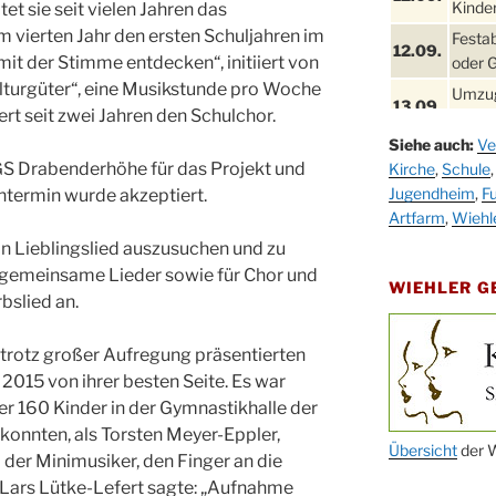
Kinder
 sie seit vielen Jahren das
 im vierten Jahr den ersten Schuljahren im
Festa
12.09.
t der Stimme entdecken“, initiiert von
oder 
ulturgüter“, eine Musikstunde pro Woche
Umzug
13.09.
ert seit zwei Jahren den Schulchor.
Stadt
Siehe auch:
Ve
Schla
19.09.
GS Drabenderhöhe für das Projekt und
Kirche
,
Schule
Drabe
Jugendheim
,
Fu
htermin wurde akzeptiert.
25. u.
Oktob
Artfarm
,
Wiehl
26.09.
ein Lieblingslied auszusuchen und zu
Kinde
26.09.
 gemeinsame Lieder sowie für Chor und
10-12
WIEHLER 
bslied an.
After
09.10.
Kirch
trotz großer Aufregung präsentierten
Sandm
 2015 von ihrer besten Seite. Es war
10.10.
Kirch
r 160 Kinder in der Gymnastikhalle der
18:00
 konnten, als Torsten Meyer-Eppler,
Oktob
Übersicht
der W
der Minimusiker, den Finger an die
11.10.
11:00
 Lars Lütke-Lefert sagte: „Aufnahme