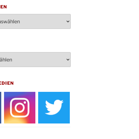
penden des DRK im Ev.
TEN
ndehaus von 16-20 Uhr
dienst zum Reformationstag in der
e um 18:30 Uhr
rt Akkordeon-Orchester im
teilhaus um 16:00 Uhr
artin Umzug in Drabenderhöhe um
 Uhr
kfeier zum Volkstrauertag am
hof Drabenderhöhe um 11:15 Uhr
 im Ev. Gemeindehaus von 14-
EDIEN
 Uhr
inenball des Honterus Chors im
teilhaus um 19:00 Uhr
rbibeltag im Ev. Gemeindehaus von
 Uhr
tliches Beisammensein am
t-Gassner-Hof um 15:00 Uhr