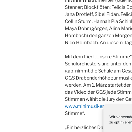
mit ihren Instrumenten (Querflö
Stenner; Blockflöten: Felicia B
Jana Drotleff, Sibel Fidan, Fel
Collin Sturm, Hannah Pia Schin
Maya Dohmgörgen, Alina Marie 
Hombach) den ganzen Morgen i
Nico Hombach. An diesem Tag 
Mit dem Lied „Unsere Stimme“, 
Schulorchesters und unter dem
gab, nimmt die Schule am Gesa
GGS Drabenderhöhe zur musika
werden. Am 1. März startet de
das Video der GGS jede Stimme
Stimmen wählt die Jury den Ge
www.minimusiker.de/UnsereS
Stimme“.
Wir verwende
zu optimieren
„Ein herzliches Dankeschön geh