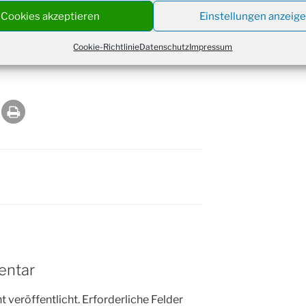
retärin, unseren Hausmeister und ganz
Christ
Cookies akzeptieren
Einstellungen anzeig
24.12.
Kirch
Gottes
Cookie-Richtlinie
Datenschutz
Impressum
31.12.
orin
um 18
entar
 veröffentlicht.
Erforderliche Felder