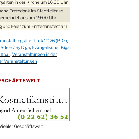
garten in der Kirche um 16:30 Uhr
bend Erntedank im Stadtteilhaus
Gemeindehaus um 19:00 Uhr
 und Feier zum Erntedankfest am
teilhaus um 14:00 Uhr
ranstaltungsüberblick 2026 (PDF)
,
gerabend im Stadtteilhaus
,
Adele Zay Kiga
,
Evangelischer Kiga
,
nderhöhe
ßball
,
Veranstaltungen in der
erfest im Cafe XXS
er Veranstaltungen
rbibeltag im Ev. Gemeindehaus von
 Uhr
GESCHÄFTSWELT
work-Andacht um 18:00 Uhr in der
e
ännchen-Gottesdienst in der
e oder im Ev. Gemeindehaus um
 Uhr
erfest MGV im Stadtteilhaus um
iehler Geschäftswelt
 Uhr