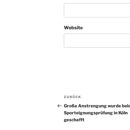
Website
Beitragsnavigation
Vorheriger
ZURÜCK
Beitrag
Große Anstrengung wurde belo
Sporteignungsprüfung in Köln
geschafft