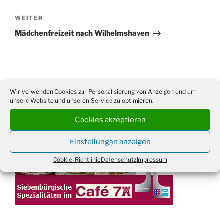
Nächster
WEITER
Beitrag
Mädchenfreizeit nach Wilhelmshaven
Suchen
Suche
Wir verwenden Cookies zur Personalisierung von Anzeigen und um
nach:
unsere Website und unseren Service zu optimieren.
Cookies akzeptieren
WERBUNG
Einstellungen anzeigen
Cookie-Richtlinie
Datenschutz
Impressum