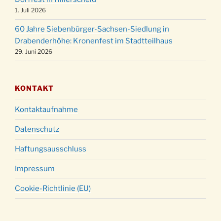
Christmette mit der ev. Jugend in der Kirche
24.12.
1. Juli 2026
um 23:00 Uhr
60 Jahre Siebenbürger-Sachsen-Siedlung in
Gottesdienst zu Silvester in der Kirche um
31.12.
Drabenderhöhe: Kronenfest im Stadtteilhaus
18:00 Uhr
29. Juni 2026
KONTAKT
Kontaktaufnahme
Datenschutz
Haftungsausschluss
Impressum
Cookie-Richtlinie (EU)