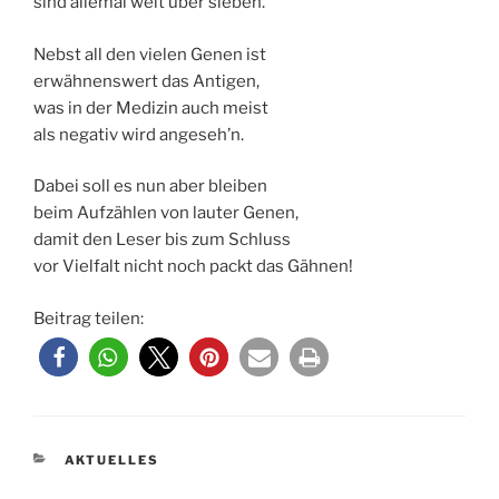
sind allemal weit über sieben.
Nebst all den vielen Genen ist
erwähnenswert das Antigen,
was in der Medizin auch meist
als negativ wird angeseh’n.
Dabei soll es nun aber bleiben
beim Aufzählen von lauter Genen,
damit den Leser bis zum Schluss
vor Vielfalt nicht noch packt das Gähnen!
Beitrag teilen:
KATEGORIEN
AKTUELLES