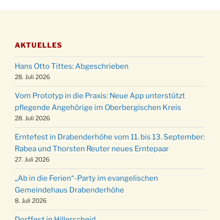
28.11.
Stadtteilhaus um 19:00 Uhr
Adventsfeier des Frauenvereins im Ev.
03.12.
Gemeindehaus um 19:00 Uhr
AKTUELLES
Puer-Natus weihnachtliches Brauchtum am
11.12.
Robert-Gassner-Hof um 17:00 Uhr
Hans Otto Tittes: Abgeschrieben
Kinderbibeltag im Ev. Gemeindehaus von 10-
28. Juli 2026
19.12.
12 Uhr
Vom Prototyp in die Praxis: Neue App unterstützt
Weihnachts-Konzert des Honterus Chors in
pflegende Angehörige im Oberbergischen Kreis
20.12.
der Kirche um 17:00 Uhr
28. Juli 2026
Familiengottesdienst mit Krippenspiel im Ev.
24.12.
Erntefest in Drabenderhöhe vom 11. bis 13. September:
Gemeindehaus um 15:00 Uhr
Rabea und Thorsten Reuter neues Erntepaar
24.12.
Familiengottesdienst in der FeG um 16 Uhr
27. Juli 2026
Weihnachtsgottesdienst in der Kirche um
24.12.
„Ab in die Ferien“-Party im evangelischen
15:00 Uhr
Gemeindehaus Drabenderhöhe
Weihnachtsgottesdienst in der Kirche um
8. Juli 2026
24.12.
18:00 Uhr
Dorffest in Hillerscheid