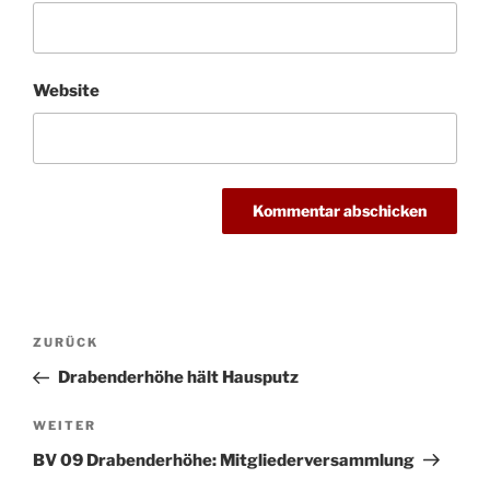
Website
Beitragsnavigation
Vorheriger
ZURÜCK
Beitrag
Drabenderhöhe hält Hausputz
Nächster
WEITER
Beitrag
BV 09 Drabenderhöhe: Mitgliederversammlung