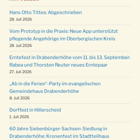
Puer-Natus weihnachtliches Brauchtum am
11.12.
Robert-Gassner-Hof um 17:00 Uhr
Hans Otto Tittes: Abgeschrieben
Kinderbibeltag im Ev. Gemeindehaus von 10-
28. Juli 2026
19.12.
12 Uhr
Vom Prototyp in die Praxis: Neue App unterstützt
Weihnachts-Konzert des Honterus Chors in
pflegende Angehörige im Oberbergischen Kreis
20.12.
der Kirche um 17:00 Uhr
28. Juli 2026
Familiengottesdienst mit Krippenspiel im Ev.
24.12.
Erntefest in Drabenderhöhe vom 11. bis 13. September:
Gemeindehaus um 15:00 Uhr
Rabea und Thorsten Reuter neues Erntepaar
24.12.
Familiengottesdienst in der FeG um 16 Uhr
27. Juli 2026
Weihnachtsgottesdienst in der Kirche um
24.12.
„Ab in die Ferien“-Party im evangelischen
15:00 Uhr
Gemeindehaus Drabenderhöhe
Weihnachtsgottesdienst in der Kirche um
8. Juli 2026
24.12.
18:00 Uhr
Dorffest in Hillerscheid
Christmette mit der ev. Jugend in der Kirche
24.12.
1. Juli 2026
um 23:00 Uhr
60 Jahre Siebenbürger-Sachsen-Siedlung in
Gottesdienst zu Silvester in der Kirche um
31.12.
Drabenderhöhe: Kronenfest im Stadtteilhaus
18:00 Uhr