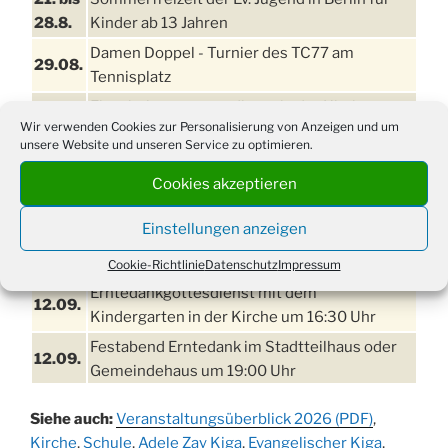
28.8.
Kinder ab 13 Jahren
Damen Doppel - Turnier des TC77 am
29.08.
Tennisplatz
Einschulungsgottesdienst in der Kirche um
03.09.
Wir verwenden Cookies zur Personalisierung von Anzeigen und um
09:00 Uhr
unsere Website und unseren Service zu optimieren.
11. bis
Erntefest in Drabenderhöhe
Cookies akzeptieren
13.09.
Disco für Jung und Junggebliebene
Einstellungen anzeigen
11.09.
(Ernteverein) im Stadtteilhaus oder
Gemeindehaus um 20:00 Uhr
Cookie-Richtlinie
Datenschutz
Impressum
Erntedankgottesdienst mit dem
12.09.
Kindergarten in der Kirche um 16:30 Uhr
Festabend Erntedank im Stadtteilhaus oder
12.09.
Gemeindehaus um 19:00 Uhr
Umzug und Feier zum Erntedankfest am
13.09.
Siehe auch:
Veranstaltungsüberblick 2026 (PDF)
,
Stadtteilhaus um 14:00 Uhr
Kirche
,
Schule
,
Adele Zay Kiga
,
Evangelischer Kiga
,