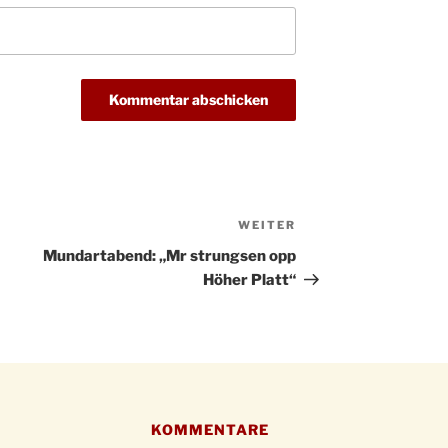
Kathar
28.11.
Stadt
Advent
03.12.
Gemei
Puer-
11.12.
am Ro
Kinde
19.12.
10-12
Weihn
20.12.
WEITER
Nächster
in der
Beitrag
Mundartabend: „Mr strungsen opp
Famili
24.12.
Höher Platt“
Ev. G
Famili
24.12.
Uhr
Weihn
24.12.
15:00
Weihn
24.12.
KOMMENTARE
18:00