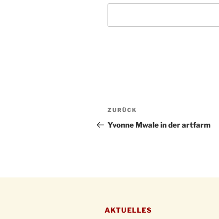
Beitragsnavigation
Vorheriger
ZURÜCK
Beitrag
Yvonne Mwale in der artfarm
AKTUELLES