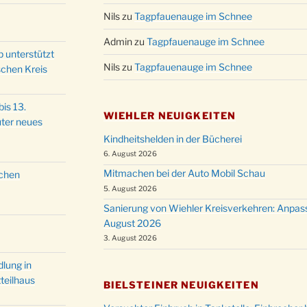
Christ
Nils
zu
Tagpfauenauge im Schnee
24.12.
Kirch
Admin
zu
Tagpfauenauge im Schnee
Gottes
31.12.
p unterstützt
um 18
Nils
zu
Tagpfauenauge im Schnee
schen Kreis
is 13.
WIEHLER NEUIGKEITEN
ter neues
Kindheitshelden in der Bücherei
6. August 2026
Mitmachen bei der Auto Mobil Schau
schen
5. August 2026
Sanierung von Wiehler Kreisverkehren: Anpas
August 2026
3. August 2026
lung in
teilhaus
BIELSTEINER NEUIGKEITEN