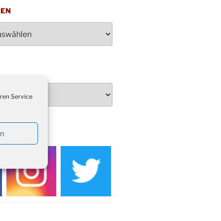
penden des DRK im Ev.
TEN
ndehaus von 16-20 Uhr
dienst zum Reformationstag in der
e um 18:30 Uhr
rt Akkordeon-Orchester im
teilhaus um 16:00 Uhr
artin Umzug in Drabenderhöhe um
 Uhr
ren Service
kfeier zum Volkstrauertag am
hof Drabenderhöhe um 11:15 Uhr
 im Ev. Gemeindehaus von 14-
EDIEN
en
 Uhr
inenball des Honterus Chors im
teilhaus um 19:00 Uhr
rbibeltag im Ev. Gemeindehaus von
 Uhr
tliches Beisammensein am
t-Gassner-Hof um 15:00 Uhr