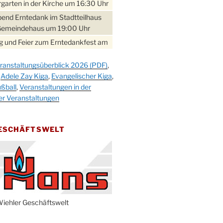
garten in der Kirche um 16:30 Uhr
bend Erntedank im Stadtteilhaus
Gemeindehaus um 19:00 Uhr
 und Feier zum Erntedankfest am
teilhaus um 14:00 Uhr
ranstaltungsüberblick 2026 (PDF)
,
gerabend im Stadtteilhaus
,
Adele Zay Kiga
,
Evangelischer Kiga
,
nderhöhe
ßball
,
Veranstaltungen in der
erfest im Cafe XXS
er Veranstaltungen
rbibeltag im Ev. Gemeindehaus von
 Uhr
GESCHÄFTSWELT
work-Andacht um 18:00 Uhr in der
e
ännchen-Gottesdienst in der
e oder im Ev. Gemeindehaus um
 Uhr
erfest MGV im Stadtteilhaus um
iehler Geschäftswelt
 Uhr