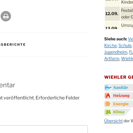
Kinder
Festa
12.09.
oder 
Umzug
13.09.
Stadt
Siehe auch:
Ve
Schla
19.09.
GSBERICHTE
Kirche
,
Schule
Drabe
Jugendheim
,
Fu
25. u.
Oktob
Artfarm
,
Wiehl
26.09.
Kinde
26.09.
10-12
WIEHLER 
entar
After
09.10.
Kirch
 veröffentlicht.
Erforderliche Felder
Sandm
10.10.
Kirch
18:00
Oktob
Übersicht
der W
11.10.
11:00