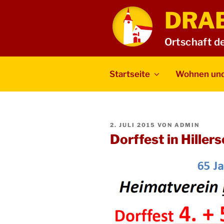
Zum
DRA
Inhalt
springen
Ortschaft d
Startseite
Wohnen und
VERÖFFENTLICHT
2. JULI 2015
VON
ADMIN
AM
Dorffest in Hiller