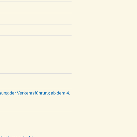
mette mit der ev. Jugend in der
e um 23:00 Uhr
dienst zu Silvester in der Kirche
:00 Uhr
sung der Verkehrsführung ab dem 4.