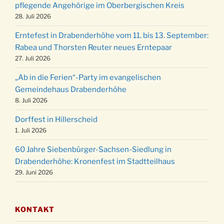
Weihnachts-Konzert des Honterus Chors in
pflegende Angehörige im Oberbergischen Kreis
20.12.
der Kirche um 17:00 Uhr
28. Juli 2026
Familiengottesdienst mit Krippenspiel im Ev.
24.12.
Erntefest in Drabenderhöhe vom 11. bis 13. September:
Gemeindehaus um 15:00 Uhr
Rabea und Thorsten Reuter neues Erntepaar
24.12.
Familiengottesdienst in der FeG um 16 Uhr
27. Juli 2026
Weihnachtsgottesdienst in der Kirche um
24.12.
„Ab in die Ferien“-Party im evangelischen
15:00 Uhr
Gemeindehaus Drabenderhöhe
Weihnachtsgottesdienst in der Kirche um
8. Juli 2026
24.12.
18:00 Uhr
Dorffest in Hillerscheid
Christmette mit der ev. Jugend in der Kirche
24.12.
1. Juli 2026
um 23:00 Uhr
60 Jahre Siebenbürger-Sachsen-Siedlung in
Gottesdienst zu Silvester in der Kirche um
31.12.
Drabenderhöhe: Kronenfest im Stadtteilhaus
18:00 Uhr
29. Juni 2026
KONTAKT