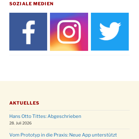
Drabenderhöhe um 11:15 Uhr
SOZIALE MEDIEN
21.11.
Basar im Ev. Gemeindehaus von 14-16:30 Uhr
Katharinenball des Honterus Chors im
21.11.
Stadtteilhaus um 19:00 Uhr
Kinderbibeltag im Ev. Gemeindehaus von 10-
28.11.
12 Uhr
Adventliches Beisammensein am Robert-
28.11.
Gassner-Hof um 15:00 Uhr
Katharinenball der Kreisgruppe im
28.11.
Stadtteilhaus um 19:00 Uhr
Adventsfeier des Frauenvereins im Ev.
03.12.
Gemeindehaus um 19:00 Uhr
AKTUELLES
Puer-Natus weihnachtliches Brauchtum am
11.12.
Robert-Gassner-Hof um 17:00 Uhr
Hans Otto Tittes: Abgeschrieben
Kinderbibeltag im Ev. Gemeindehaus von 10-
28. Juli 2026
19.12.
12 Uhr
Vom Prototyp in die Praxis: Neue App unterstützt