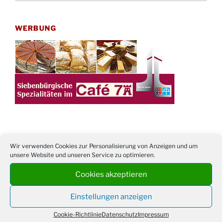
WERBUNG
TERMINE
Wir verwenden Cookies zur Personalisierung von Anzeigen und um
unsere Website und unseren Service zu optimieren.
21. bis
Sommerfreizeit der Ev. Jugend in Berlin für
Cookies akzeptieren
28.8.
Kinder ab 13 Jahren
Damen Doppel - Turnier des TC77 am
Einstellungen anzeigen
29.08.
Tennisplatz
Cookie-Richtlinie
Datenschutz
Impressum
Einschulungsgottesdienst in der Kirche um