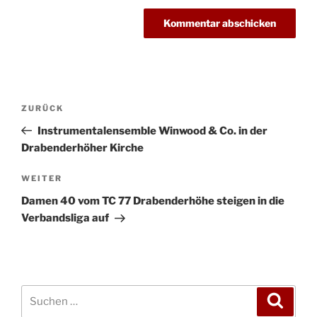
Beitragsnavigation
Vorheriger
ZURÜCK
Beitrag
Instrumentalensemble Winwood & Co. in der
Drabenderhöher Kirche
Nächster
WEITER
Beitrag
Damen 40 vom TC 77 Drabenderhöhe steigen in die
Verbandsliga auf
Suchen
Suche
nach: