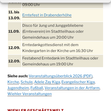
03.09.
09:00 Uhr
11. bis
Erntefest in Drabenderhöhe
13.09.
Disco für Jung und Junggebliebene
11.09.
(Ernteverein) im Stadtteilhaus oder
Gemeindehaus um 20:00 Uhr
Erntedankgottesdienst mit dem
12.09.
Kindergarten in der Kirche um 16:30 Uhr
Festabend Erntedank im Stadtteilhaus oder
12.09.
Gemeindehaus um 19:00 Uhr
Umzug und Feier zum Erntedankfest am
13.09.
Siehe auch:
Veranstaltungsüberblick 2026 (PDF)
,
Stadtteilhaus um 14:00 Uhr
Kirche
,
Schule
,
Adele Zay Kiga
,
Evangelischer Kiga
,
Schlagerabend im Stadtteilhaus
Jugendheim
19.09.
,
Fußball
,
Veranstaltungen in der Artfarm
,
Drabenderhöhe
Wiehler Veranstaltungen
25. u.
Oktoberfest im Cafe XXS
26.09.
WIEHLER GESCHÄFTSWELT