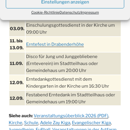
28.8.
Kinder ab 13 Jahren
Einstellungen anzeigen
Damen Doppel - Turnier des TC77 am
Cookie-Richtlinie
Datenschutz
Impressum
29.08.
Tennisplatz
Einschulungsgottesdienst in der Kirche um
03.09.
09:00 Uhr
11. bis
Erntefest in Drabenderhöhe
13.09.
Disco für Jung und Junggebliebene
11.09.
(Ernteverein) im Stadtteilhaus oder
Gemeindehaus um 20:00 Uhr
Erntedankgottesdienst mit dem
12.09.
Kindergarten in der Kirche um 16:30 Uhr
Festabend Erntedank im Stadtteilhaus oder
12.09.
Gemeindehaus um 19:00 Uhr
Umzug und Feier zum Erntedankfest am
13.09.
Siehe auch:
Veranstaltungsüberblick 2026 (PDF)
,
Stadtteilhaus um 14:00 Uhr
Kirche
,
Schule
,
Adele Zay Kiga
,
Evangelischer Kiga
,
Schlagerabend im Stadtteilhaus
Jugendheim
19.09.
,
Fußball
,
Veranstaltungen in der Artfarm
,