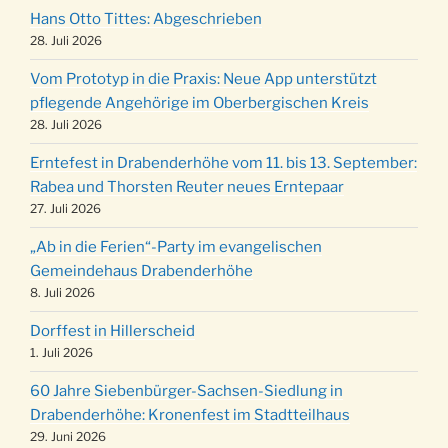
Robert-Gassner-Hof um 17:00 Uhr
Hans Otto Tittes: Abgeschrieben
Kinderbibeltag im Ev. Gemeindehaus von 10-
28. Juli 2026
19.12.
12 Uhr
Vom Prototyp in die Praxis: Neue App unterstützt
Weihnachts-Konzert des Honterus Chors in
pflegende Angehörige im Oberbergischen Kreis
20.12.
der Kirche um 17:00 Uhr
28. Juli 2026
Familiengottesdienst mit Krippenspiel im Ev.
24.12.
Erntefest in Drabenderhöhe vom 11. bis 13. September:
Gemeindehaus um 15:00 Uhr
Rabea und Thorsten Reuter neues Erntepaar
24.12.
Familiengottesdienst in der FeG um 16 Uhr
27. Juli 2026
Weihnachtsgottesdienst in der Kirche um
24.12.
„Ab in die Ferien“-Party im evangelischen
15:00 Uhr
Gemeindehaus Drabenderhöhe
Weihnachtsgottesdienst in der Kirche um
8. Juli 2026
24.12.
18:00 Uhr
Dorffest in Hillerscheid
Christmette mit der ev. Jugend in der Kirche
24.12.
1. Juli 2026
um 23:00 Uhr
60 Jahre Siebenbürger-Sachsen-Siedlung in
Gottesdienst zu Silvester in der Kirche um
31.12.
Drabenderhöhe: Kronenfest im Stadtteilhaus
18:00 Uhr
29. Juni 2026