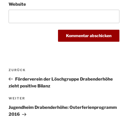
Website
Beitragsnavigation
Vorheriger
ZURÜCK
Beitrag
Förderverein der Löschgruppe Drabenderhöhe
zieht positive Bilanz
Nächster
WEITER
Beitrag
Jugendheim Drabenderhöhe: Osterferienprogramm
2016