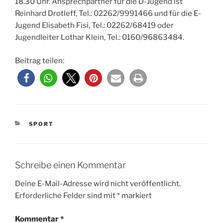
18.30 Uhr. Ansprechpartner für die D-Jugend ist
Reinhard Drotleff, Tel.: 02262/9991466 und für die E-
Jugend Elisabeth Fisi, Tel.: 02262/68419 oder
Jugendleiter Lothar Klein, Tel.: 0160/96863484.
Beitrag teilen:
KATEGORIEN
SPORT
Schreibe einen Kommentar
Deine E-Mail-Adresse wird nicht veröffentlicht.
Erforderliche Felder sind mit
*
markiert
Kommentar
*