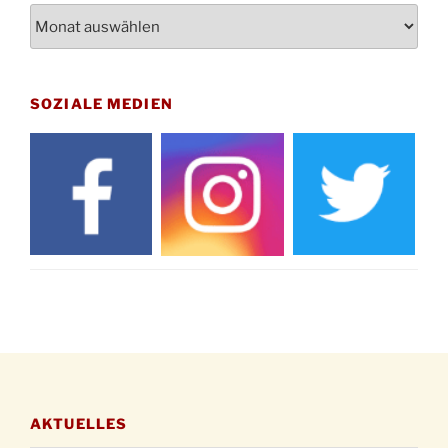
Archiv
St. Martin Umzug in Drabenderhöhe um 17:00
12.11.
Uhr
Gedenkfeier zum Volkstrauertag am Friedhof
15.11.
Drabenderhöhe um 11:15 Uhr
SOZIALE MEDIEN
21.11.
Basar im Ev. Gemeindehaus von 14-16:30 Uhr
Katharinenball des Honterus Chors im
21.11.
Stadtteilhaus um 19:00 Uhr
Kinderbibeltag im Ev. Gemeindehaus von 10-
28.11.
12 Uhr
Adventliches Beisammensein am Robert-
28.11.
Gassner-Hof um 15:00 Uhr
Katharinenball der Kreisgruppe im
28.11.
Stadtteilhaus um 19:00 Uhr
Adventsfeier des Frauenvereins im Ev.
03.12.
Gemeindehaus um 19:00 Uhr
AKTUELLES
Puer-Natus weihnachtliches Brauchtum am
11.12.