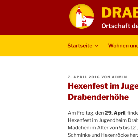
Zum
DRA
Inhalt
springen
Ortschaft d
Startseite
Wohnen und
VERÖFFENTLICHT
7. APRIL 2016
VON
ADMIN
AM
Hexenfest im Jug
Drabenderhöhe
Am Freitag, den
29. April
, fin
Hexenfest im Jugendheim Drabe
Mädchen im Alter von 5 bis 12
Schminke und Hexenröcke herzu