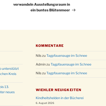
Kathar
verwandeln Ausstellungsraum in
28.11.
Stadt
ein buntes Blütenmeer
Advent
03.12.
Gemei
Puer-
11.12.
am Ro
Kinde
19.12.
10-12
KOMMENTARE
Weihn
20.12.
in der
Nils
zu
Tagpfauenauge im Schnee
Famili
Admin
zu
Tagpfauenauge im Schnee
24.12.
Ev. G
p unterstützt
Nils
zu
Tagpfauenauge im Schnee
Famili
schen Kreis
24.12.
Uhr
Weihn
is 13.
24.12.
WIEHLER NEUIGKEITEN
15:00
ter neues
Weihn
Kindheitshelden in der Bücherei
24.12.
18:00
6. August 2026