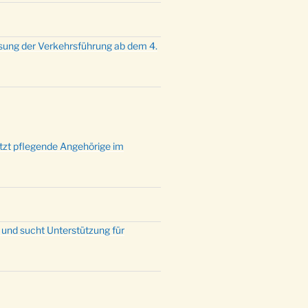
mette mit der ev. Jugend in der
e um 23:00 Uhr
dienst zu Silvester in der Kirche
sung der Verkehrsführung ab dem 4.
:00 Uhr
ützt pflegende Angehörige im
 und sucht Unterstützung für