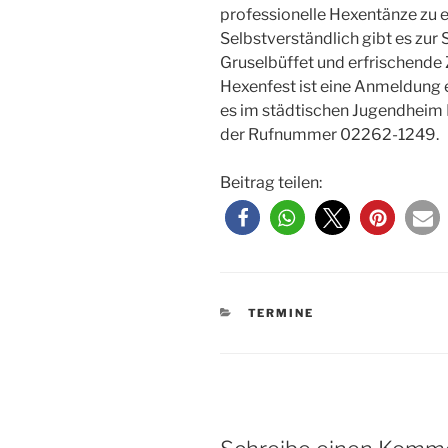
professionelle Hexentänze zu 
Selbstverständlich gibt es zur
Gruselbüffet und erfrischende
Hexenfest ist eine Anmeldung e
es im städtischen Jugendheim
der Rufnummer 02262-1249.
Beitrag teilen:
KATEGORIEN
TERMINE