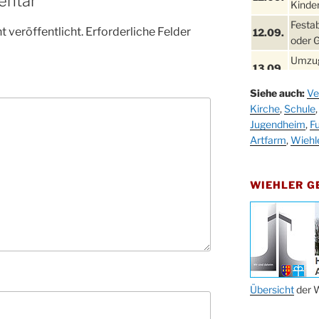
entar
Kinder
Festa
 veröffentlicht.
Erforderliche Felder
12.09.
oder 
Umzug
13.09.
Stadt
Siehe auch:
Ve
Schla
19.09.
Kirche
,
Schule
Drabe
Jugendheim
,
Fu
25. u.
Oktob
Artfarm
,
Wiehl
26.09.
Kinde
26.09.
10-12
WIEHLER 
After
09.10.
Kirch
Sandm
10.10.
Kirch
18:00
Oktob
Übersicht
der W
11.10.
11:00