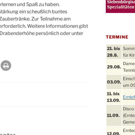
erlernen und Spaß zu haben.
 Stärkung ein scheußlich buntes
 Zaubertränke. Zur Teilnahme am
rforderlich. Weitere Informationen gibt
 Drabenderhöhe persönlich oder unter
TERMINE
21. bis
Sommer
28.8.
für Ki
Damen
29.08.
Tennis
Einsch
03.09.
um 09
11. bis
Ernte
13.09.
Disco 
11.09.
(Ernte
Gemei
Ernte
12.09.