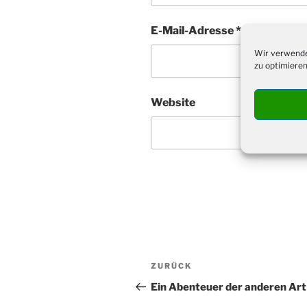
E-Mail-Adresse
*
Wir verwende
zu optimieren
Website
Beitragsnavigation
Vorheriger
ZURÜCK
Beitrag
Ein Abenteuer der anderen Art