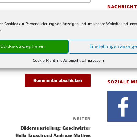
Bluts
29.10.
NACHRICH
Gemei
Nachrichten
Gottes
31.10.
n Cookies zur Personalisierung von Anzeigen und um unsere Website und unse
Kirch
.
Konze
08.11.
Stadt
ARCHIV
Cookies akzeptieren
Einstellungen anzeig
St. M
12.11.
Archiv
17:00
Cookie-Richtlinie
Datenschutz
Impressum
Geden
15.11.
Fried
Basar
SOZIALE M
21.11.
16:30
Kathar
21.11.
Stadt
Kinde
28.11.
10-12
WEITER
Nächster
Adven
Beitrag
Bilderausstellung: Geschwister
28.11.
Rober
Hella Tausch und Andreas Mathes