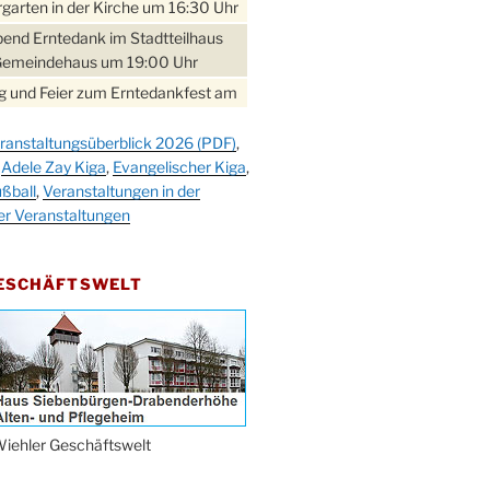
garten in der Kirche um 16:30 Uhr
bend Erntedank im Stadtteilhaus
Gemeindehaus um 19:00 Uhr
 und Feier zum Erntedankfest am
teilhaus um 14:00 Uhr
ranstaltungsüberblick 2026 (PDF)
,
gerabend im Stadtteilhaus
,
Adele Zay Kiga
,
Evangelischer Kiga
,
nderhöhe
ßball
,
Veranstaltungen in der
erfest im Cafe XXS
er Veranstaltungen
rbibeltag im Ev. Gemeindehaus von
 Uhr
GESCHÄFTSWELT
work-Andacht um 18:00 Uhr in der
e
ännchen-Gottesdienst in der
e oder im Ev. Gemeindehaus um
 Uhr
erfest MGV im Stadtteilhaus um
iehler Geschäftswelt
 Uhr