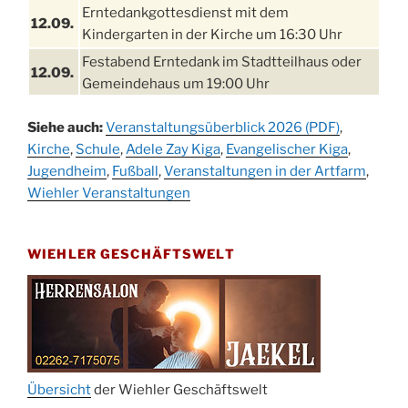
Erntedankgottesdienst mit dem
12.09.
Kindergarten in der Kirche um 16:30 Uhr
Festabend Erntedank im Stadtteilhaus oder
12.09.
Gemeindehaus um 19:00 Uhr
Umzug und Feier zum Erntedankfest am
13.09.
Siehe auch:
Veranstaltungsüberblick 2026 (PDF)
,
Stadtteilhaus um 14:00 Uhr
Kirche
,
Schule
,
Adele Zay Kiga
,
Evangelischer Kiga
,
Schlagerabend im Stadtteilhaus
Jugendheim
19.09.
,
Fußball
,
Veranstaltungen in der Artfarm
,
Drabenderhöhe
Wiehler Veranstaltungen
25. u.
Oktoberfest im Cafe XXS
26.09.
WIEHLER GESCHÄFTSWELT
Kinderbibeltag im Ev. Gemeindehaus von 10-
26.09.
12 Uhr
Afterwork-Andacht um 18:00 Uhr in der
09.10.
Kirche
Sandmännchen-Gottesdienst in der Kirche
10.10.
oder im Ev. Gemeindehaus um 18:00 Uhr
Übersicht
der Wiehler Geschäftswelt
Oktoberfest MGV im Stadtteilhaus um 11:00