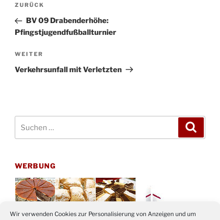
Vorheriger
ZURÜCK
Beitrag
BV 09 Drabenderhöhe:
Pfingstjugendfußballturnier
Nächster
WEITER
Beitrag
Verkehrsunfall mit Verletzten
Suchen
Suche
nach:
WERBUNG
Wir verwenden Cookies zur Personalisierung von Anzeigen und um