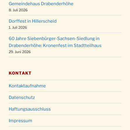
Gemeindehaus Drabenderhöhe
Weihnachtsgottesdienst in der Kirche um
8. Juli 2026
24.12.
18:00 Uhr
Dorffest in Hillerscheid
Christmette mit der ev. Jugend in der Kirche
24.12.
1. Juli 2026
um 23:00 Uhr
60 Jahre Siebenbürger-Sachsen-Siedlung in
Gottesdienst zu Silvester in der Kirche um
31.12.
Drabenderhöhe: Kronenfest im Stadtteilhaus
18:00 Uhr
29. Juni 2026
KONTAKT
Kontaktaufnahme
Datenschutz
Haftungsausschluss
Impressum