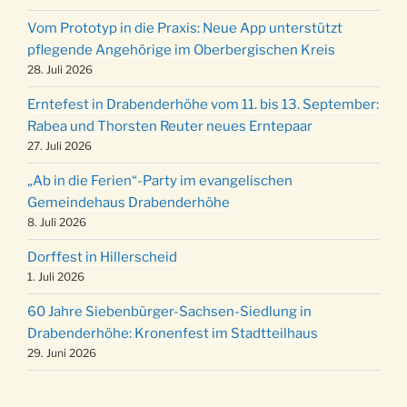
19.12.
12 Uhr
Vom Prototyp in die Praxis: Neue App unterstützt
Weihnachts-Konzert des Honterus Chors in
pflegende Angehörige im Oberbergischen Kreis
20.12.
der Kirche um 17:00 Uhr
28. Juli 2026
Familiengottesdienst mit Krippenspiel im Ev.
24.12.
Erntefest in Drabenderhöhe vom 11. bis 13. September:
Gemeindehaus um 15:00 Uhr
Rabea und Thorsten Reuter neues Erntepaar
24.12.
Familiengottesdienst in der FeG um 16 Uhr
27. Juli 2026
Weihnachtsgottesdienst in der Kirche um
24.12.
„Ab in die Ferien“-Party im evangelischen
15:00 Uhr
Gemeindehaus Drabenderhöhe
Weihnachtsgottesdienst in der Kirche um
8. Juli 2026
24.12.
18:00 Uhr
Dorffest in Hillerscheid
Christmette mit der ev. Jugend in der Kirche
24.12.
1. Juli 2026
um 23:00 Uhr
60 Jahre Siebenbürger-Sachsen-Siedlung in
Gottesdienst zu Silvester in der Kirche um
31.12.
Drabenderhöhe: Kronenfest im Stadtteilhaus
18:00 Uhr
29. Juni 2026