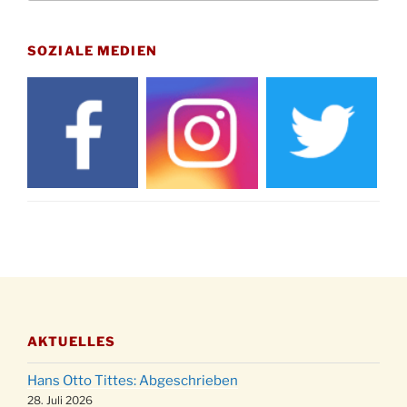
Uhr
Gedenkfeier zum Volkstrauertag am Friedhof
15.11.
Drabenderhöhe um 11:15 Uhr
SOZIALE MEDIEN
21.11.
Basar im Ev. Gemeindehaus von 14-16:30 Uhr
Katharinenball des Honterus Chors im
21.11.
Stadtteilhaus um 19:00 Uhr
Kinderbibeltag im Ev. Gemeindehaus von 10-
28.11.
12 Uhr
Adventliches Beisammensein am Robert-
28.11.
Gassner-Hof um 15:00 Uhr
Katharinenball der Kreisgruppe im
28.11.
Stadtteilhaus um 19:00 Uhr
Adventsfeier des Frauenvereins im Ev.
03.12.
Gemeindehaus um 19:00 Uhr
AKTUELLES
Puer-Natus weihnachtliches Brauchtum am
11.12.
Robert-Gassner-Hof um 17:00 Uhr
Hans Otto Tittes: Abgeschrieben
Kinderbibeltag im Ev. Gemeindehaus von 10-
28. Juli 2026