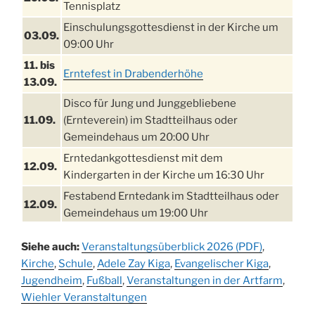
Tennisplatz
Einschulungsgottesdienst in der Kirche um
03.09.
09:00 Uhr
11. bis
Erntefest in Drabenderhöhe
13.09.
Disco für Jung und Junggebliebene
11.09.
(Ernteverein) im Stadtteilhaus oder
Gemeindehaus um 20:00 Uhr
Erntedankgottesdienst mit dem
12.09.
Kindergarten in der Kirche um 16:30 Uhr
Festabend Erntedank im Stadtteilhaus oder
12.09.
Gemeindehaus um 19:00 Uhr
Umzug und Feier zum Erntedankfest am
13.09.
Siehe auch:
Veranstaltungsüberblick 2026 (PDF)
,
Stadtteilhaus um 14:00 Uhr
Kirche
,
Schule
,
Adele Zay Kiga
,
Evangelischer Kiga
,
Schlagerabend im Stadtteilhaus
Jugendheim
19.09.
,
Fußball
,
Veranstaltungen in der Artfarm
,
Drabenderhöhe
Wiehler Veranstaltungen
25. u.