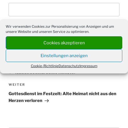
Wir verwenden Cookies zur Personalisierung von Anzeigen und um
unsere Website und unseren Service zu optimieren.
Cookies akzeptieren
Einstellungen anzeigen
Beitragsnavigation
Vorheriger
ZURÜCK
Cookie-Richtlinie
Datenschutz
Impressum
Beitrag
Isabell beeindruckte Minister
Nächster
WEITER
Beitrag
Gottesdienst im Festzelt: Alte Heimat nicht aus den
Herzen verloren