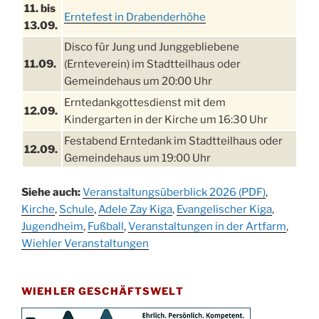
11. bis
Erntefest in Drabenderhöhe
13.09.
Disco für Jung und Junggebliebene
11.09.
(Ernteverein) im Stadtteilhaus oder
Gemeindehaus um 20:00 Uhr
Erntedankgottesdienst mit dem
12.09.
Kindergarten in der Kirche um 16:30 Uhr
Festabend Erntedank im Stadtteilhaus oder
12.09.
Gemeindehaus um 19:00 Uhr
Umzug und Feier zum Erntedankfest am
13.09.
Siehe auch:
Veranstaltungsüberblick 2026 (PDF)
,
Stadtteilhaus um 14:00 Uhr
Kirche
,
Schule
,
Adele Zay Kiga
,
Evangelischer Kiga
,
Schlagerabend im Stadtteilhaus
Jugendheim
19.09.
,
Fußball
,
Veranstaltungen in der Artfarm
,
Drabenderhöhe
Wiehler Veranstaltungen
25. u.
Oktoberfest im Cafe XXS
26.09.
WIEHLER GESCHÄFTSWELT
Kinderbibeltag im Ev. Gemeindehaus von 10-
26.09.
12 Uhr