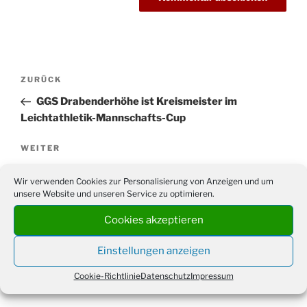
Beitragsnavigation
Vorheriger
ZURÜCK
Beitrag
GGS Drabenderhöhe ist Kreismeister im
Leichtathletik-Mannschafts-Cup
Nächster
WEITER
Beitrag
Sommerwanderung des Erntevereins
Wir verwenden Cookies zur Personalisierung von Anzeigen und um
Drabenderhöhe
unsere Website und unseren Service zu optimieren.
Cookies akzeptieren
Einstellungen anzeigen
Suchen
Suche
nach:
Cookie-Richtlinie
Datenschutz
Impressum