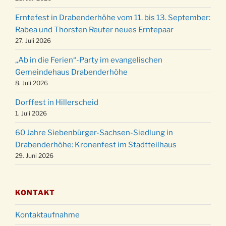
Familiengottesdienst mit Krippenspiel im Ev.
24.12.
Erntefest in Drabenderhöhe vom 11. bis 13. September:
Gemeindehaus um 15:00 Uhr
Rabea und Thorsten Reuter neues Erntepaar
24.12.
Familiengottesdienst in der FeG um 16 Uhr
27. Juli 2026
Weihnachtsgottesdienst in der Kirche um
24.12.
„Ab in die Ferien“-Party im evangelischen
15:00 Uhr
Gemeindehaus Drabenderhöhe
Weihnachtsgottesdienst in der Kirche um
8. Juli 2026
24.12.
18:00 Uhr
Dorffest in Hillerscheid
Christmette mit der ev. Jugend in der Kirche
24.12.
1. Juli 2026
um 23:00 Uhr
60 Jahre Siebenbürger-Sachsen-Siedlung in
Gottesdienst zu Silvester in der Kirche um
31.12.
Drabenderhöhe: Kronenfest im Stadtteilhaus
18:00 Uhr
29. Juni 2026
KONTAKT
Kontaktaufnahme