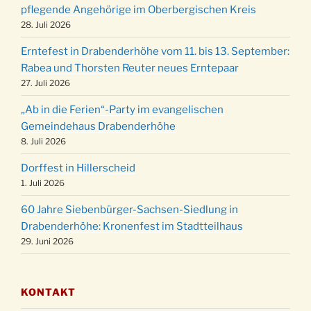
Weihnachts-Konzert des Honterus Chors in
pflegende Angehörige im Oberbergischen Kreis
20.12.
der Kirche um 17:00 Uhr
28. Juli 2026
Familiengottesdienst mit Krippenspiel im Ev.
24.12.
Erntefest in Drabenderhöhe vom 11. bis 13. September:
Gemeindehaus um 15:00 Uhr
Rabea und Thorsten Reuter neues Erntepaar
24.12.
Familiengottesdienst in der FeG um 16 Uhr
27. Juli 2026
Weihnachtsgottesdienst in der Kirche um
24.12.
„Ab in die Ferien“-Party im evangelischen
15:00 Uhr
Gemeindehaus Drabenderhöhe
Weihnachtsgottesdienst in der Kirche um
8. Juli 2026
24.12.
18:00 Uhr
Dorffest in Hillerscheid
Christmette mit der ev. Jugend in der Kirche
24.12.
1. Juli 2026
um 23:00 Uhr
60 Jahre Siebenbürger-Sachsen-Siedlung in
Gottesdienst zu Silvester in der Kirche um
31.12.
Drabenderhöhe: Kronenfest im Stadtteilhaus
18:00 Uhr
29. Juni 2026
KONTAKT