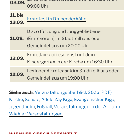
03.09.
09:00 Uhr
11. bis
Erntefest in Drabenderhöhe
13.09.
Disco für Jung und Junggebliebene
11.09.
(Ernteverein) im Stadtteilhaus oder
Gemeindehaus um 20:00 Uhr
Erntedankgottesdienst mit dem
12.09.
Kindergarten in der Kirche um 16:30 Uhr
Festabend Erntedank im Stadtteilhaus oder
12.09.
Gemeindehaus um 19:00 Uhr
Umzug und Feier zum Erntedankfest am
13.09.
Siehe auch:
Veranstaltungsüberblick 2026 (PDF)
,
Stadtteilhaus um 14:00 Uhr
Kirche
,
Schule
,
Adele Zay Kiga
,
Evangelischer Kiga
,
Schlagerabend im Stadtteilhaus
Jugendheim
19.09.
,
Fußball
,
Veranstaltungen in der Artfarm
,
Drabenderhöhe
Wiehler Veranstaltungen
25. u.
Oktoberfest im Cafe XXS
26.09.
WIEHLER GESCHÄFTSWELT