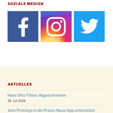
15.11.
Drabenderhöhe um 11:15 Uhr
SOZIALE MEDIEN
21.11.
Basar im Ev. Gemeindehaus von 14-16:30 Uhr
Katharinenball des Honterus Chors im
21.11.
Stadtteilhaus um 19:00 Uhr
Kinderbibeltag im Ev. Gemeindehaus von 10-
28.11.
12 Uhr
Adventliches Beisammensein am Robert-
28.11.
Gassner-Hof um 15:00 Uhr
Katharinenball der Kreisgruppe im
28.11.
Stadtteilhaus um 19:00 Uhr
Adventsfeier des Frauenvereins im Ev.
03.12.
Gemeindehaus um 19:00 Uhr
AKTUELLES
Puer-Natus weihnachtliches Brauchtum am
11.12.
Robert-Gassner-Hof um 17:00 Uhr
Hans Otto Tittes: Abgeschrieben
Kinderbibeltag im Ev. Gemeindehaus von 10-
28. Juli 2026
19.12.
12 Uhr
Vom Prototyp in die Praxis: Neue App unterstützt