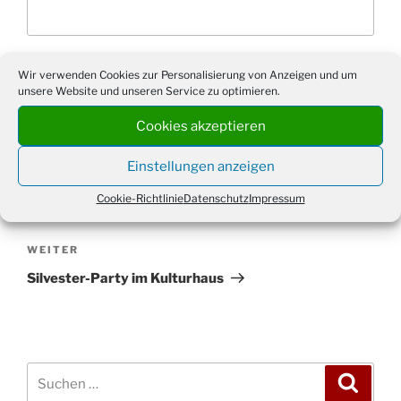
Wir verwenden Cookies zur Personalisierung von Anzeigen und um
unsere Website und unseren Service zu optimieren.
Cookies akzeptieren
Einstellungen anzeigen
Beitragsnavigation
Vorheriger
ZURÜCK
Cookie-Richtlinie
Datenschutz
Impressum
Beitrag
Creativ-Cafe: Verkaufs-Basar
Nächster
WEITER
Beitrag
Silvester-Party im Kulturhaus
Suchen
Suche
nach: