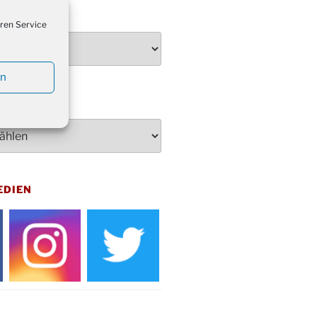
penden des DRK im Ev.
TEN
ndehaus von 16-20 Uhr
ren Service
dienst zum Reformationstag in der
e um 18:30 Uhr
en
rt Akkordeon-Orchester im
teilhaus um 16:00 Uhr
artin Umzug in Drabenderhöhe um
 Uhr
kfeier zum Volkstrauertag am
hof Drabenderhöhe um 11:15 Uhr
 im Ev. Gemeindehaus von 14-
EDIEN
 Uhr
inenball des Honterus Chors im
teilhaus um 19:00 Uhr
rbibeltag im Ev. Gemeindehaus von
 Uhr
tliches Beisammensein am
t-Gassner-Hof um 15:00 Uhr