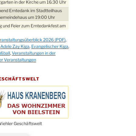
garten in der Kirche um 16:30 Uhr
bend Erntedank im Stadtteilhaus
Gemeindehaus um 19:00 Uhr
 und Feier zum Erntedankfest am
teilhaus um 14:00 Uhr
ranstaltungsüberblick 2026 (PDF)
,
gerabend im Stadtteilhaus
,
Adele Zay Kiga
,
Evangelischer Kiga
,
nderhöhe
ßball
,
Veranstaltungen in der
erfest im Cafe XXS
er Veranstaltungen
rbibeltag im Ev. Gemeindehaus von
 Uhr
GESCHÄFTSWELT
work-Andacht um 18:00 Uhr in der
e
ännchen-Gottesdienst in der
e oder im Ev. Gemeindehaus um
 Uhr
erfest MGV im Stadtteilhaus um
iehler Geschäftswelt
 Uhr