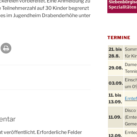
kereien vorbereitet. Eine Anmeldung zu
die Teilnehmerzahl auf 30 Kinder begrenzt
bt es im Jugendheim Drabenderhöhe unter
TERMINE
21. bis
Sommer
28.8.
für Ki
Damen
29.08.
Tennis
Einsch
03.09.
um 09
11. bis
Ernte
13.09.
Disco 
11.09.
(Ernte
entar
Gemei
 veröffentlicht.
Erforderliche Felder
Ernte
12.09.