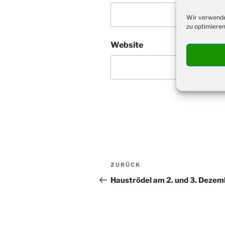
Wir verwende
zu optimieren
Website
Beitragsnavigation
Vorheriger
ZURÜCK
Beitrag
Hauströdel am 2. und 3. Dezem