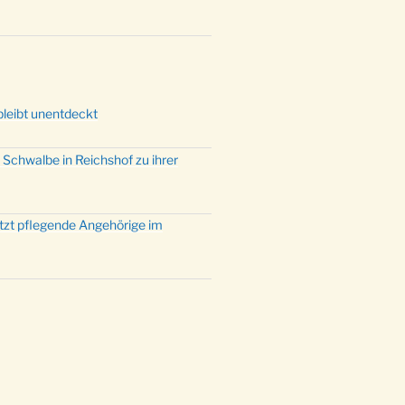
mette mit der ev. Jugend in der
e um 23:00 Uhr
dienst zu Silvester in der Kirche
:00 Uhr
bleibt unentdeckt
 Schwalbe in Reichshof zu ihrer
ützt pflegende Angehörige im