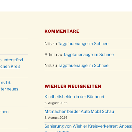
Kathar
28.11.
Stadt
Advent
03.12.
Gemei
KOMMENTARE
Puer-
11.12.
am Ro
Nils
zu
Tagpfauenauge im Schnee
Kinde
19.12.
10-12
Admin
zu
Tagpfauenauge im Schnee
p unterstützt
Weihn
20.12.
Nils
zu
Tagpfauenauge im Schnee
schen Kreis
in der
Famili
24.12.
is 13.
Ev. G
WIEHLER NEUIGKEITEN
ter neues
Famili
24.12.
Kindheitshelden in der Bücherei
Uhr
6. August 2026
Weihn
24.12.
Mitmachen bei der Auto Mobil Schau
schen
15:00
5. August 2026
Weihn
24.12.
Sanierung von Wiehler Kreisverkehren: Anpas
18:00