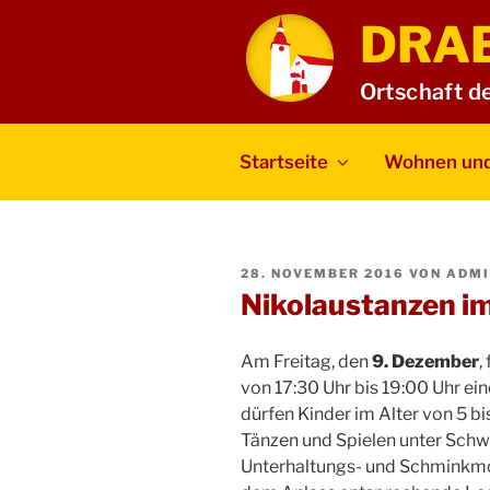
Zum
DRA
Inhalt
springen
Ortschaft d
Startseite
Wohnen und
VERÖFFENTLICHT
28. NOVEMBER 2016
VON
ADMI
AM
Nikolaustanzen i
Am Freitag, den
9. Dezember
,
von 17:30 Uhr bis 19:00 Uhr ei
dürfen Kinder im Alter von 5 bi
Tänzen und Spielen unter Schwa
Unterhaltungs- und Schminkmö