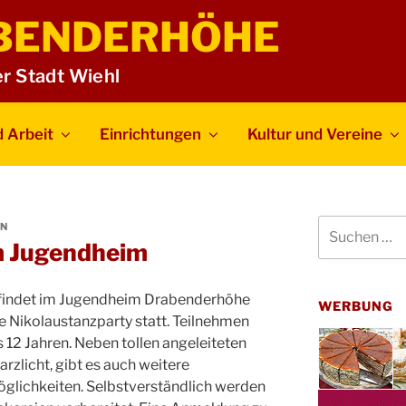
BENDERHÖHE
er Stadt Wiehl
 Arbeit
Einrichtungen
Kultur und Vereine
Suchen
N
nach:
m Jugendheim
 findet im Jugendheim Drabenderhöhe
WERBUNG
ne Nikolaustanzparty statt. Teilnehmen
s 12 Jahren. Neben tollen angeleiteten
rzlicht, gibt es auch weitere
glichkeiten. Selbstverständlich werden