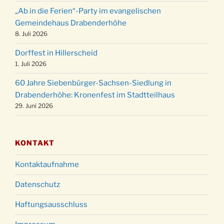
Weihnachtsgottesdienst in der Kirche um
24.12.
„Ab in die Ferien“-Party im evangelischen
15:00 Uhr
Gemeindehaus Drabenderhöhe
Weihnachtsgottesdienst in der Kirche um
8. Juli 2026
24.12.
18:00 Uhr
Dorffest in Hillerscheid
Christmette mit der ev. Jugend in der Kirche
24.12.
1. Juli 2026
um 23:00 Uhr
60 Jahre Siebenbürger-Sachsen-Siedlung in
Gottesdienst zu Silvester in der Kirche um
31.12.
Drabenderhöhe: Kronenfest im Stadtteilhaus
18:00 Uhr
29. Juni 2026
KONTAKT
Kontaktaufnahme
Datenschutz
Haftungsausschluss