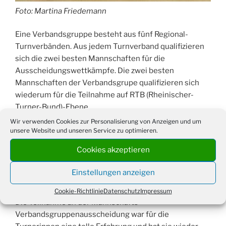
Foto: Martina Friedemann
Eine Verbandsgruppe besteht aus fünf Regional-
Turnverbänden. Aus jedem Turnverband qualifizieren
sich die zwei besten Mannschaften für die
Ausscheidungswettkämpfe. Die zwei besten
Mannschaften der Verbandsgrupe qualifizieren sich
wiederum für die Teilnahme auf RTB (Rheinischer-
Turner-Bund)-Ebene.
Wir verwenden Cookies zur Personalisierung von Anzeigen und um
Die Turnerinnen zeigten ihre Übungen am Boden, dem
unsere Website und unseren Service zu optimieren.
Balken, dem Sprung und dem Barren. Besonders am
Cookies akzeptieren
Boden und beim Sprung konnten die Turnerinnen
punkten. Mit insgesamt 162,50 Punkten erreichten sie
Einstellungen anzeigen
einen 6. Platz (von 10 Mannschaften).
Cookie-Richtlinie
Datenschutz
Impressum
Die Teilnahme an der Mannschafts-
Verbandsgruppenausscheidung war für die