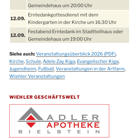
Gemeindehaus um 20:00 Uhr
Erntedankgottesdienst mit dem
12.09.
Kindergarten in der Kirche um 16:30 Uhr
Festabend Erntedank im Stadtteilhaus oder
12.09.
Gemeindehaus um 19:00 Uhr
Umzug und Feier zum Erntedankfest am
13.09.
Siehe auch:
Veranstaltungsüberblick 2026 (PDF)
,
Stadtteilhaus um 14:00 Uhr
Kirche
,
Schule
,
Adele Zay Kiga
,
Evangelischer Kiga
,
Schlagerabend im Stadtteilhaus
Jugendheim
19.09.
,
Fußball
,
Veranstaltungen in der Artfarm
,
Drabenderhöhe
Wiehler Veranstaltungen
25. u.
Oktoberfest im Cafe XXS
26.09.
WIEHLER GESCHÄFTSWELT
Kinderbibeltag im Ev. Gemeindehaus von 10-
26.09.
12 Uhr
Afterwork-Andacht um 18:00 Uhr in der
09.10.
Kirche
Sandmännchen-Gottesdienst in der Kirche
10.10.