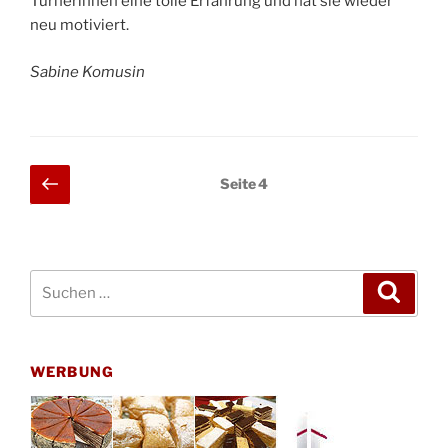
Turnerinnen eine tolle Erfahrung und hat sie wieder
neu motiviert.
Sabine Komusin
Seitennummerierung
Vorherige
Seite
4
Seite
der
Beiträge
Suchen
Suche
nach:
WERBUNG