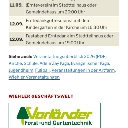
11.09.
(Ernteverein) im Stadtteilhaus oder
Gemeindehaus um 20:00 Uhr
Erntedankgottesdienst mit dem
12.09.
Kindergarten in der Kirche um 16:30 Uhr
Festabend Erntedank im Stadtteilhaus oder
12.09.
Gemeindehaus um 19:00 Uhr
Umzug und Feier zum Erntedankfest am
13.09.
Siehe auch:
Veranstaltungsüberblick 2026 (PDF)
,
Stadtteilhaus um 14:00 Uhr
Kirche
,
Schule
,
Adele Zay Kiga
,
Evangelischer Kiga
,
Schlagerabend im Stadtteilhaus
Jugendheim
19.09.
,
Fußball
,
Veranstaltungen in der Artfarm
,
Drabenderhöhe
Wiehler Veranstaltungen
25. u.
Oktoberfest im Cafe XXS
26.09.
WIEHLER GESCHÄFTSWELT
Kinderbibeltag im Ev. Gemeindehaus von 10-
26.09.
12 Uhr
Afterwork-Andacht um 18:00 Uhr in der
09.10.
Kirche