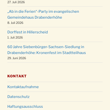
24.12.
Familiengottesdienst in der FeG um 16 Uhr
27. Juli 2026
Weihnachtsgottesdienst in der Kirche um
24.12.
„Ab in die Ferien“-Party im evangelischen
15:00 Uhr
Gemeindehaus Drabenderhöhe
Weihnachtsgottesdienst in der Kirche um
8. Juli 2026
24.12.
18:00 Uhr
Dorffest in Hillerscheid
Christmette mit der ev. Jugend in der Kirche
24.12.
1. Juli 2026
um 23:00 Uhr
60 Jahre Siebenbürger-Sachsen-Siedlung in
Gottesdienst zu Silvester in der Kirche um
31.12.
Drabenderhöhe: Kronenfest im Stadtteilhaus
18:00 Uhr
29. Juni 2026
KONTAKT
Kontaktaufnahme
Datenschutz
Haftungsausschluss