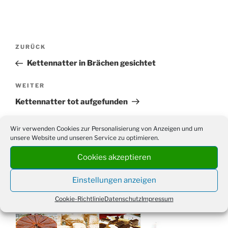
Beitragsnavigation
Vorheriger
ZURÜCK
Beitrag
Kettennatter in Brächen gesichtet
Nächster
WEITER
Beitrag
Kettennatter tot aufgefunden
Wir verwenden Cookies zur Personalisierung von Anzeigen und um
unsere Website und unseren Service zu optimieren.
Suchen
Cookies akzeptieren
Suche
nach:
Einstellungen anzeigen
Cookie-Richtlinie
Datenschutz
Impressum
WERBUNG