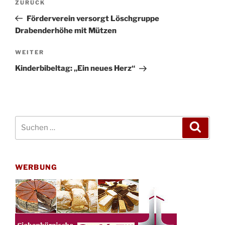
Vorheriger
ZURÜCK
Beitrag
Förderverein versorgt Löschgruppe
Drabenderhöhe mit Mützen
Nächster
WEITER
Beitrag
Kinderbibeltag: „Ein neues Herz“
Suchen
Suche
nach:
WERBUNG