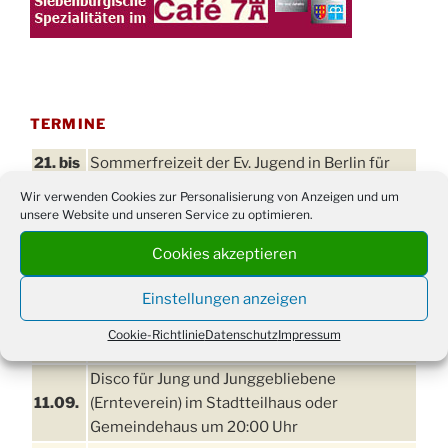
TERMINE
21. bis
Sommerfreizeit der Ev. Jugend in Berlin für
28.8.
Kinder ab 13 Jahren
Wir verwenden Cookies zur Personalisierung von Anzeigen und um
unsere Website und unseren Service zu optimieren.
Damen Doppel - Turnier des TC77 am
29.08.
Tennisplatz
Cookies akzeptieren
Einschulungsgottesdienst in der Kirche um
03.09.
09:00 Uhr
Einstellungen anzeigen
11. bis
Cookie-Richtlinie
Datenschutz
Impressum
Erntefest in Drabenderhöhe
13.09.
Disco für Jung und Junggebliebene
11.09.
(Ernteverein) im Stadtteilhaus oder
Gemeindehaus um 20:00 Uhr