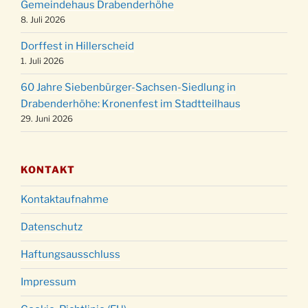
Gemeindehaus Drabenderhöhe
Weihnachtsgottesdienst in der Kirche um
8. Juli 2026
24.12.
18:00 Uhr
Dorffest in Hillerscheid
Christmette mit der ev. Jugend in der Kirche
24.12.
1. Juli 2026
um 23:00 Uhr
60 Jahre Siebenbürger-Sachsen-Siedlung in
Gottesdienst zu Silvester in der Kirche um
31.12.
Drabenderhöhe: Kronenfest im Stadtteilhaus
18:00 Uhr
29. Juni 2026
KONTAKT
Kontaktaufnahme
Datenschutz
Haftungsausschluss
Impressum