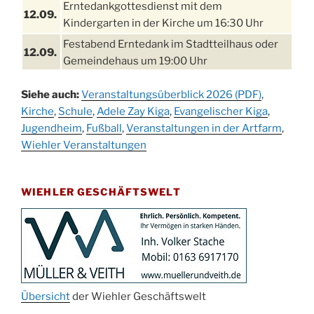
Erntedankgottesdienst mit dem
12.09.
Kindergarten in der Kirche um 16:30 Uhr
Festabend Erntedank im Stadtteilhaus oder
12.09.
Gemeindehaus um 19:00 Uhr
Umzug und Feier zum Erntedankfest am
13.09.
Siehe auch:
Veranstaltungsüberblick 2026 (PDF)
,
Stadtteilhaus um 14:00 Uhr
Kirche
,
Schule
,
Adele Zay Kiga
,
Evangelischer Kiga
,
Schlagerabend im Stadtteilhaus
Jugendheim
19.09.
,
Fußball
,
Veranstaltungen in der Artfarm
,
Drabenderhöhe
Wiehler Veranstaltungen
25. u.
Oktoberfest im Cafe XXS
26.09.
WIEHLER GESCHÄFTSWELT
Kinderbibeltag im Ev. Gemeindehaus von 10-
26.09.
12 Uhr
Afterwork-Andacht um 18:00 Uhr in der
09.10.
Kirche
Sandmännchen-Gottesdienst in der Kirche
10.10.
oder im Ev. Gemeindehaus um 18:00 Uhr
Übersicht
der Wiehler Geschäftswelt
Oktoberfest MGV im Stadtteilhaus um 11:00