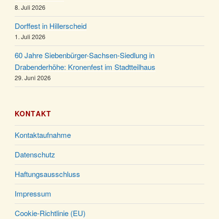
24.12.
Gemeindehaus um 15:00 Uhr
8. Juli 2026
24.12.
Familiengottesdienst in der FeG um 16 Uhr
Dorffest in Hillerscheid
Weihnachtsgottesdienst in der Kirche um 15:00
1. Juli 2026
24.12.
Uhr
60 Jahre Siebenbürger-Sachsen-Siedlung in
Weihnachtsgottesdienst in der Kirche um 18:00
Drabenderhöhe: Kronenfest im Stadtteilhaus
24.12.
Uhr
29. Juni 2026
Christmette mit der ev. Jugend in der Kirche um
24.12.
23:00 Uhr
KONTAKT
Gottesdienst zu Silvester in der Kirche um 18:00
31.12.
Uhr
Kontaktaufnahme
Datenschutz
Haftungsausschluss
Impressum
Cookie-Richtlinie (EU)