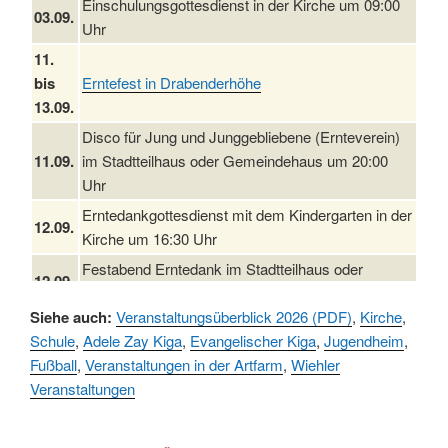
Einschulungsgottesdienst in der Kirche um 09:00
03.09.
Uhr
11.
bis
Erntefest in Drabenderhöhe
13.09.
Disco für Jung und Junggebliebene (Ernteverein)
11.09.
im Stadtteilhaus oder Gemeindehaus um 20:00
Uhr
Erntedankgottesdienst mit dem Kindergarten in der
12.09.
Kirche um 16:30 Uhr
Festabend Erntedank im Stadtteilhaus oder
12.09.
Gemeindehaus um 19:00 Uhr
Siehe auch:
Veranstaltungsüberblick 2026 (PDF)
,
Kirche
,
Umzug und Feier zum Erntedankfest am
13.09.
Schule
,
Adele Zay Kiga
,
Evangelischer Kiga
,
Jugendheim
,
Stadtteilhaus um 14:00 Uhr
Fußball
,
Veranstaltungen in der Artfarm
,
Wiehler
19.09.
Schlagerabend im Stadtteilhaus Drabenderhöhe
Veranstaltungen
25. u.
Oktoberfest im Cafe XXS
26.09.