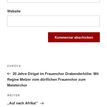
Website
Beitragsnavigation
Vorheriger
ZURÜCK
Beitrag
20 Jahre Dirigat im Frauenchor Drabenderhöhe: Mit
Regine Melzer vom dörflichen Frauenchor zum
Meisterchor
Nächster
WEITER
Beitrag
„Auf nach Afrika!“