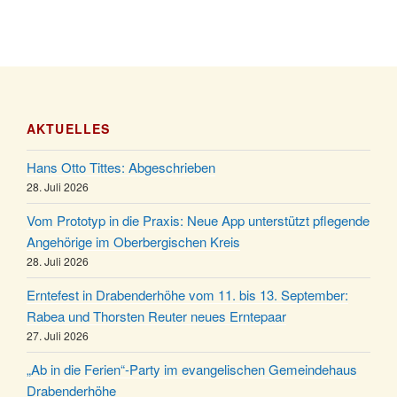
Katharinenball des Honterus Chors im
21.11.
Stadtteilhaus um 19:00 Uhr
Kinderbibeltag im Ev. Gemeindehaus von 10-12
28.11.
Uhr
Adventliches Beisammensein am Robert-
28.11.
Gassner-Hof um 15:00 Uhr
AKTUELLES
Katharinenball der Kreisgruppe im Stadtteilhaus
28.11.
Hans Otto Tittes: Abgeschrieben
um 19:00 Uhr
28. Juli 2026
Adventsfeier des Frauenvereins im Ev.
03.12.
Gemeindehaus um 19:00 Uhr
Vom Prototyp in die Praxis: Neue App unterstützt pflegende
Angehörige im Oberbergischen Kreis
Puer-Natus weihnachtliches Brauchtum am
11.12.
28. Juli 2026
Robert-Gassner-Hof um 17:00 Uhr
Kinderbibeltag im Ev. Gemeindehaus von 10-12
Erntefest in Drabenderhöhe vom 11. bis 13. September:
19.12.
Uhr
Rabea und Thorsten Reuter neues Erntepaar
27. Juli 2026
Weihnachts-Konzert des Honterus Chors in der
20.12.
Kirche um 17:00 Uhr
„Ab in die Ferien“-Party im evangelischen Gemeindehaus
Familiengottesdienst mit Krippenspiel im Ev.
Drabenderhöhe