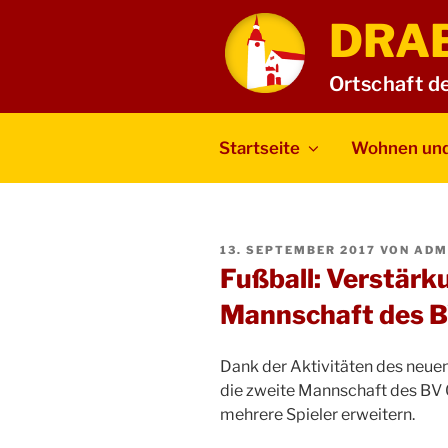
Zum
DRA
Inhalt
springen
Ortschaft d
Startseite
Wohnen und
VERÖFFENTLICHT
13. SEPTEMBER 2017
VON
ADM
AM
Fußball: Verstärku
Mannschaft des 
Dank der Aktivitäten des neuen 
die zweite Mannschaft des BV
mehrere Spieler erweitern.