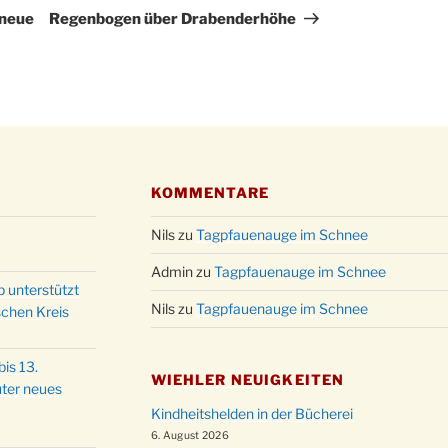
Kathar
Beitrag
 neue
Regenbogen über Drabenderhöhe
28.11.
Stadt
Advent
03.12.
Gemei
Puer-
11.12.
am Ro
Kinde
19.12.
10-12
KOMMENTARE
Weihn
20.12.
in der
Nils
zu
Tagpfauenauge im Schnee
Famili
Admin
zu
Tagpfauenauge im Schnee
24.12.
Ev. G
p unterstützt
Nils
zu
Tagpfauenauge im Schnee
Famili
schen Kreis
24.12.
Uhr
Weihn
is 13.
24.12.
WIEHLER NEUIGKEITEN
15:00
ter neues
Weihn
Kindheitshelden in der Bücherei
24.12.
18:00
6. August 2026