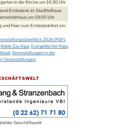
garten in der Kirche um 16:30 Uhr
bend Erntedank im Stadtteilhaus
Gemeindehaus um 19:00 Uhr
 und Feier zum Erntedankfest am
teilhaus um 14:00 Uhr
ranstaltungsüberblick 2026 (PDF)
,
gerabend im Stadtteilhaus
,
Adele Zay Kiga
,
Evangelischer Kiga
,
nderhöhe
ßball
,
Veranstaltungen in der
erfest im Cafe XXS
er Veranstaltungen
rbibeltag im Ev. Gemeindehaus von
 Uhr
GESCHÄFTSWELT
work-Andacht um 18:00 Uhr in der
e
ännchen-Gottesdienst in der
e oder im Ev. Gemeindehaus um
 Uhr
erfest MGV im Stadtteilhaus um
iehler Geschäftswelt
 Uhr