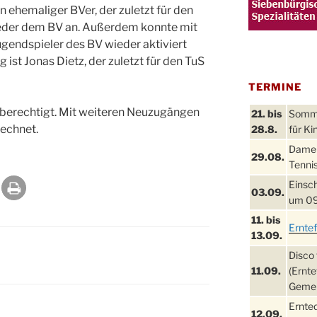
in ehemaliger BVer, der zuletzt für den
ieder dem BV an. Außerdem konnte mit
Jugendspieler des BV wieder aktiviert
ist Jonas Dietz, der zuletzt für den TuS
TERMINE
ielberechtigt. Mit weiteren Neuzugängen
21. bis
Sommer
rechnet.
28.8.
für Ki
Damen
29.08.
Tennis
Einsch
03.09.
um 09
11. bis
Ernte
13.09.
Disco 
11.09.
(Ernte
Gemei
Ernte
12.09.