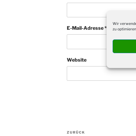
Wir verwende
E-Mail-Adresse
*
zu optimieren
Website
Beitragsnavigation
Vorheriger
ZURÜCK