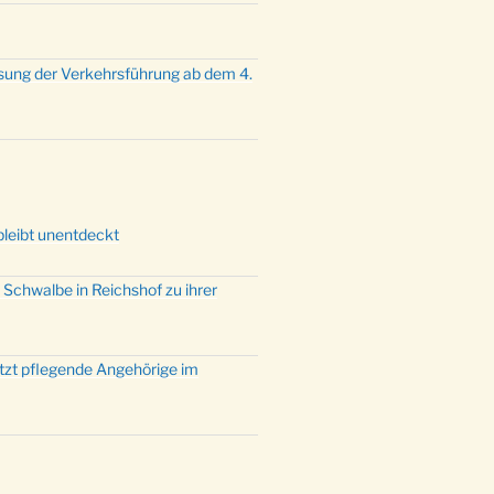
mette mit der ev. Jugend in der
e um 23:00 Uhr
dienst zu Silvester in der Kirche
sung der Verkehrsführung ab dem 4.
:00 Uhr
bleibt unentdeckt
 Schwalbe in Reichshof zu ihrer
ützt pflegende Angehörige im