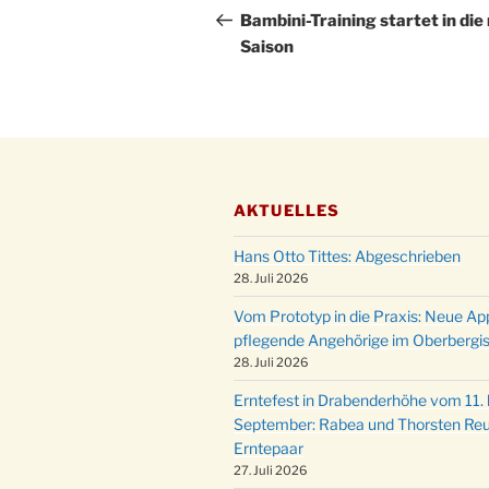
Beitrag
Bambini-Training startet in die
Saison
AKTUELLES
Hans Otto Tittes: Abgeschrieben
28. Juli 2026
Vom Prototyp in die Praxis: Neue Ap
pflegende Angehörige im Oberbergi
28. Juli 2026
Erntefest in Drabenderhöhe vom 11. b
September: Rabea und Thorsten Reu
Erntepaar
27. Juli 2026