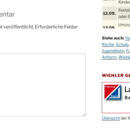
Kinder
Festa
entar
12.09.
oder 
Umzug
 veröffentlicht.
Erforderliche Felder
13.09.
Stadt
Siehe auch:
Ve
Schla
19.09.
Kirche
,
Schule
Drabe
Jugendheim
,
Fu
25. u.
Oktob
Artfarm
,
Wiehl
26.09.
Kinde
26.09.
10-12
WIEHLER 
After
09.10.
Kirch
Sandm
10.10.
Kirch
18:00
Oktob
Übersicht
der W
11.10.
11:00