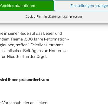
Christ
 Wimpernschlag, so Thomke, ereignete
Cookies akzeptieren
Einstellungen anzeig
24.12.
Kirch
und Theologieprofessor Martin Luther
Gottes
rschende, kirchliche Ablaßpraxis
Cookie-Richtlinie
Datenschutz
Impressum
31.12.
um 18
e in seiner Rede auf das Leben und
er dem Thema „500 Jahre Reformation –
 glauben, hoffen“. Feierlich umrahmt
usikalischen Beiträgen von Honterus-
un Niedtfeld an der Orgel.
wird Ihnen präsentiert von:
e Vorschaubilder anklicken.