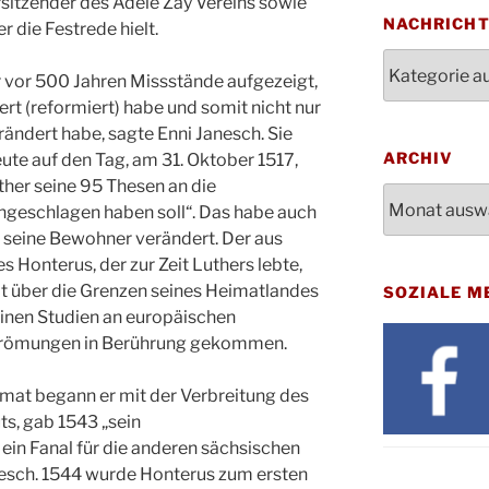
orsitzender des Adele Zay Vereins sowie
Bluts
29.10.
NACHRICH
r die Festrede hielt.
Gemei
Nachrichten
Gottes
31.10.
r vor 500 Jahren Missstände aufgezeigt,
Kirch
rt (reformiert) habe und somit nicht nur
Konze
08.11.
rändert habe, sagte Enni Janesch. Sie
Stadt
ARCHIV
eute auf den Tag, am 31. Oktober 1517,
St. M
ther seine 95 Thesen an die
12.11.
Archiv
17:00
ngeschlagen haben soll“. Das habe auch
Geden
d seine Bewohner verändert. Der aus
15.11.
Fried
Honterus, der zur Zeit Luthers lebte,
Basar
it über die Grenzen seines Heimatlandes
SOZIALE M
21.11.
16:30
einen Studien an europäischen
Kathar
Strömungen in Berührung gekommen.
21.11.
Stadt
Kinde
imat begann er mit der Verbreitung des
28.11.
10-12
s, gab 1543 „sein
Adven
ein Fanal für die anderen sächsischen
28.11.
Rober
nesch. 1544 wurde Honterus zum ersten