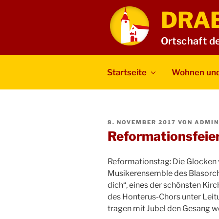
Zum
DRA
Inhalt
springen
Ortschaft d
Startseite
Wohnen und
VERÖFFENTLICHT
8. NOVEMBER 2017
VON
ADMIN
AM
Reformationsfeie
Reformationstag: Die Glocken 
Musikerensemble des Blasorche
dich“, eines der schönsten Kir
des Honterus-Chors unter Leit
tragen mit Jubel den Gesang wei