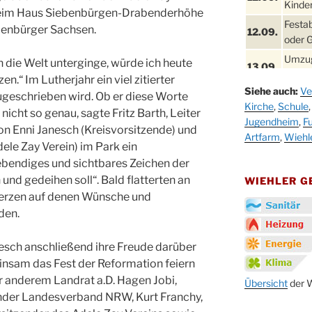
Kinder
eheim Haus Siebenbürgen-Drabenderhöhe
Festa
benbürger Sachsen.
12.09.
oder 
Umzug
 die Welt unterginge, würde ich heute
13.09.
Stadt
.“ Im Lutherjahr ein viel zitierter
Siehe auch:
Ve
Schla
geschrieben wird. Ob er diese Worte
19.09.
Kirche
,
Schule
Drabe
icht so genau, sagte Fritz Barth, Leiter
Jugendheim
,
Fu
25. u.
von Enni Janesch (Kreisvorsitzende) und
Oktob
Artfarm
,
Wiehl
26.09.
ele Zay Verein) im Park ein
ebendiges und sichtbares Zeichen der
Kinde
26.09.
10-12
und gedeihen soll“. Bald flatterten an
WIEHLER 
erzen auf denen Wünsche und
After
09.10.
den.
Kirch
Sandm
nesch anschließend ihre Freude darüber
10.10.
Kirch
insam das Fest der Reformation feiern
18:00
r anderem Landrat a.D. Hagen Jobi,
Oktob
Übersicht
der W
11.10.
ender Landesverband NRW, Kurt Franchy,
11:00