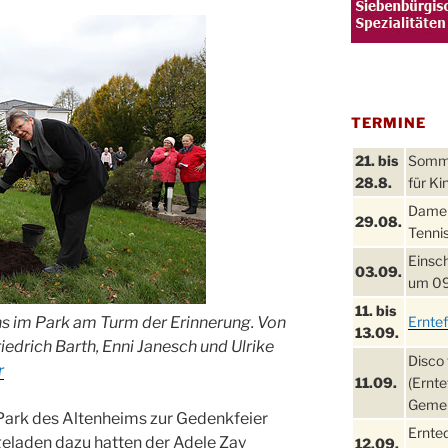
TERMINE
21. bis
Sommer
28.8.
für Ki
Damen
29.08.
Tennis
Einsch
03.09.
um 09
11. bis
s im Park am Turm der Erinnerung. Von
Ernte
13.09.
Friedrich Barth, Enni Janesch und Ulrike
Disco 
r
11.09.
(Ernte
Gemei
 Park des Altenheims zur Gedenkfeier
Ernte
geladen dazu hatten der Adele Zay
12.09.