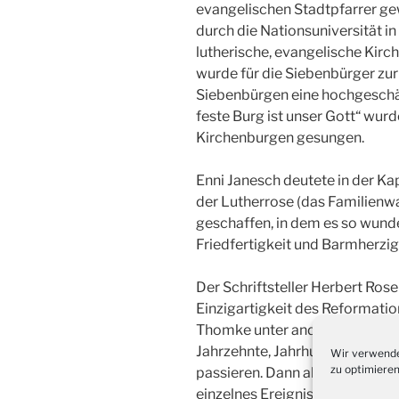
evangelischen Stadtpfarrer ge
durch die Nationsuniversität i
lutherische, evangelische Kirc
wurde für die Siebenbürger zur 
Siebenbürgen eine hochgeschät
feste Burg ist unser Gott“ wurd
Kirchenburgen gesungen.
Enni Janesch deutete in der Ka
der Lutherrose (das Familienw
geschaffen, in dem es so wund
Friedfertigkeit und Barmherzig
Der Schriftsteller Herbert Ros
Einzigartigkeit des Reformati
Thomke unter anderem in seiner
Jahrzehnte, Jahrhunderte lang t
Wir verwende
zu optimieren
passieren. Dann aber wieder üb
einzelnes Ereignis, ein Wimper