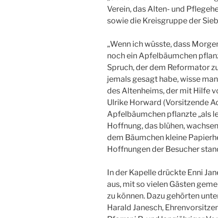
Verein, das Alten- und Pfleg
sowie die Kreisgruppe der Sie
„Wenn ich wüsste, dass Morgen
noch ein Apfelbäumchen pflanzen
Spruch, der dem Reformator zu
jemals gesagt habe, wisse man n
des Altenheims, der mit Hilfe 
Ulrike Horward (Vorsitzende Ad
Apfelbäumchen pflanzte „als l
Hoffnung, das blühen, wachsen 
dem Bäumchen kleine Papierh
Hoffnungen der Besucher stan
In der Kapelle drückte Enni Ja
aus, mit so vielen Gästen geme
zu können. Dazu gehörten unte
Harald Janesch, Ehrenvorsitz