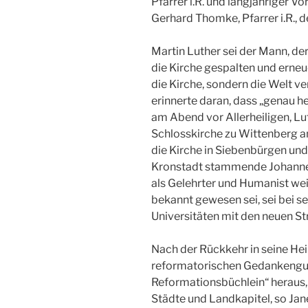
Pfarrer i.R. und langjähriger V
Gerhard Thomke, Pfarrer i.R., de
Martin Luther sei der Mann, de
die Kirche gespalten und erneue
die Kirche, sondern die Welt ve
erinnerte daran, dass „genau h
am Abend vor Allerheiligen, Lu
Schlosskirche zu Wittenberg a
die Kirche in Siebenbürgen un
Kronstadt stammende Johannes 
als Gelehrter und Humanist we
bekannt gewesen sei, sei bei s
Universitäten mit den neuen 
Nach der Rückkehr in seine He
reformatorischen Gedankengut
Reformationsbüchlein“ heraus, 
Städte und Landkapitel, so Ja