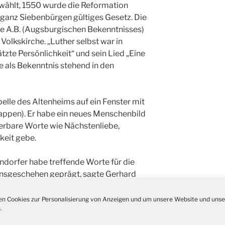
wählt, 1550 wurde die Reformation
Kathar
28.11.
Stadt
n ganz Siebenbürgen gültiges Gesetz. Die
he A.B. (Augsburgischen Bekenntnisses)
Advent
03.12.
Volkskirche. „Luther selbst war in
Gemei
zte Persönlichkeit“ und sein Lied „Eine
Puer-
11.12.
e als Bekenntnis stehend in den
am Ro
Kinde
19.12.
10-12
pelle des Altenheims auf ein Fenster mit
Weihn
20.12.
appen). Er habe ein neues Menschenbild
in der
erbare Worte wie Nächstenliebe,
Famili
24.12.
keit gebe.
Ev. G
Famili
endorfer habe treffende Worte für die
24.12.
Uhr
onsgeschehen geprägt, sagte Gerhard
Weihn
 Festrede: „Oft fließe Geschichte
24.12.
15:00
räge dahin, es scheint nichts zu
n Cookies zur Personalisierung von Anzeigen und um unsere Website und unse
Weihn
.
erschlagen sich die Ereignisse. Ein
24.12.
18:00
nschlag der Geschichte, wird zur