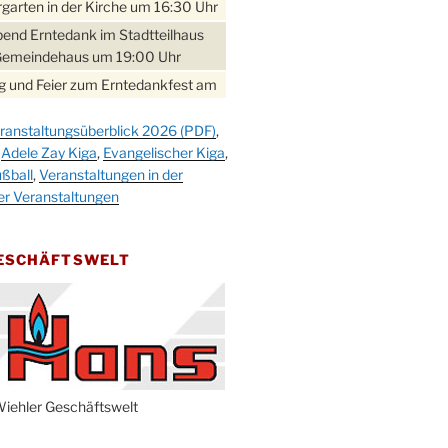
garten in der Kirche um 16:30 Uhr
bend Erntedank im Stadtteilhaus
Gemeindehaus um 19:00 Uhr
 und Feier zum Erntedankfest am
teilhaus um 14:00 Uhr
ranstaltungsüberblick 2026 (PDF)
,
gerabend im Stadtteilhaus
,
Adele Zay Kiga
,
Evangelischer Kiga
,
nderhöhe
ßball
,
Veranstaltungen in der
erfest im Cafe XXS
er Veranstaltungen
rbibeltag im Ev. Gemeindehaus von
 Uhr
GESCHÄFTSWELT
work-Andacht um 18:00 Uhr in der
e
ännchen-Gottesdienst in der
e oder im Ev. Gemeindehaus um
 Uhr
erfest MGV im Stadtteilhaus um
iehler Geschäftswelt
 Uhr