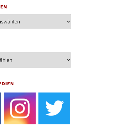
penden des DRK im Ev.
TEN
ndehaus von 16-20 Uhr
dienst zum Reformationstag in der
e um 18:30 Uhr
rt Akkordeon-Orchester im
teilhaus um 16:00 Uhr
artin Umzug in Drabenderhöhe um
 Uhr
kfeier zum Volkstrauertag am
hof Drabenderhöhe um 11:15 Uhr
 im Ev. Gemeindehaus von 14-
EDIEN
 Uhr
inenball des Honterus Chors im
teilhaus um 19:00 Uhr
rbibeltag im Ev. Gemeindehaus von
 Uhr
tliches Beisammensein am
t-Gassner-Hof um 15:00 Uhr