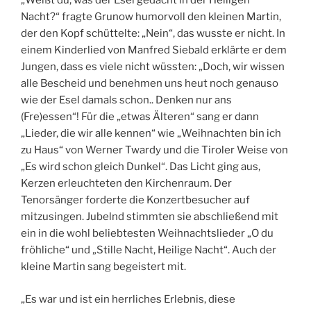
„Weißt du, was der Esel gedacht in der Heiligen
Nacht?“ fragte Grunow humorvoll den kleinen Martin,
der den Kopf schüttelte: „Nein“, das wusste er nicht. In
einem Kinderlied von Manfred Siebald erklärte er dem
Jungen, dass es viele nicht wüssten: „Doch, wir wissen
alle Bescheid und benehmen uns heut noch genauso
wie der Esel damals schon.. Denken nur ans
(Fre)essen“! Für die „etwas Älteren“ sang er dann
„Lieder, die wir alle kennen“ wie „Weihnachten bin ich
zu Haus“ von Werner Twardy und die Tiroler Weise von
„Es wird schon gleich Dunkel“. Das Licht ging aus,
Kerzen erleuchteten den Kirchenraum. Der
Tenorsänger forderte die Konzertbesucher auf
mitzusingen. Jubelnd stimmten sie abschließend mit
ein in die wohl beliebtesten Weihnachtslieder „O du
fröhliche“ und „Stille Nacht, Heilige Nacht“. Auch der
kleine Martin sang begeistert mit.
„Es war und ist ein herrliches Erlebnis, diese