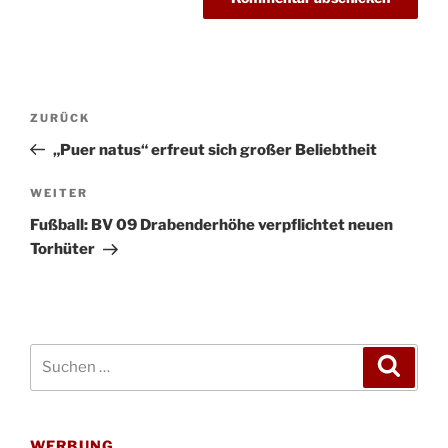
Beitragsnavigation
Vorheriger
ZURÜCK
Beitrag
„Puer natus“ erfreut sich großer Beliebtheit
Nächster
WEITER
Beitrag
Fußball: BV 09 Drabenderhöhe verpflichtet neuen
Torhüter
Suchen
Suche
nach:
WERBUNG