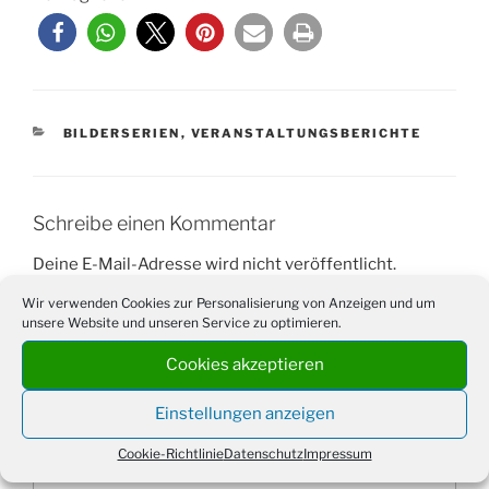
KATEGORIEN
BILDERSERIEN
,
VERANSTALTUNGSBERICHTE
Schreibe einen Kommentar
Deine E-Mail-Adresse wird nicht veröffentlicht.
Erforderliche Felder sind mit
*
markiert
Wir verwenden Cookies zur Personalisierung von Anzeigen und um
unsere Website und unseren Service zu optimieren.
Kommentar
*
Cookies akzeptieren
Einstellungen anzeigen
Cookie-Richtlinie
Datenschutz
Impressum