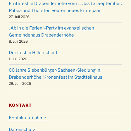
24.12.
Erntefest in Drabenderhöhe vom 11. bis 13. September:
Gemeindehaus um 15:00 Uhr
Rabea und Thorsten Reuter neues Erntepaar
24.12.
Familiengottesdienst in der FeG um 16 Uhr
27. Juli 2026
Weihnachtsgottesdienst in der Kirche um
24.12.
„Ab in die Ferien“-Party im evangelischen
15:00 Uhr
Gemeindehaus Drabenderhöhe
Weihnachtsgottesdienst in der Kirche um
8. Juli 2026
24.12.
18:00 Uhr
Dorffest in Hillerscheid
Christmette mit der ev. Jugend in der Kirche
24.12.
1. Juli 2026
um 23:00 Uhr
60 Jahre Siebenbürger-Sachsen-Siedlung in
Gottesdienst zu Silvester in der Kirche um
31.12.
Drabenderhöhe: Kronenfest im Stadtteilhaus
18:00 Uhr
29. Juni 2026
KONTAKT
Kontaktaufnahme
Datenschutz