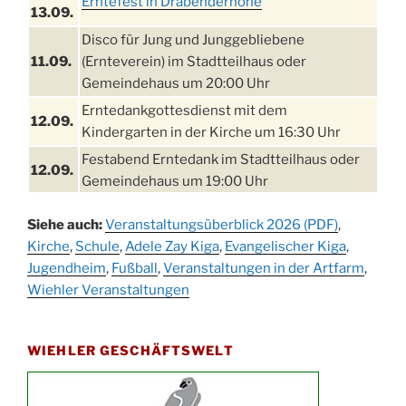
Erntefest in Drabenderhöhe
13.09.
Disco für Jung und Junggebliebene
11.09.
(Ernteverein) im Stadtteilhaus oder
Gemeindehaus um 20:00 Uhr
Erntedankgottesdienst mit dem
12.09.
Kindergarten in der Kirche um 16:30 Uhr
Festabend Erntedank im Stadtteilhaus oder
12.09.
Gemeindehaus um 19:00 Uhr
Umzug und Feier zum Erntedankfest am
13.09.
Siehe auch:
Veranstaltungsüberblick 2026 (PDF)
,
Stadtteilhaus um 14:00 Uhr
Kirche
,
Schule
,
Adele Zay Kiga
,
Evangelischer Kiga
,
Schlagerabend im Stadtteilhaus
Jugendheim
19.09.
,
Fußball
,
Veranstaltungen in der Artfarm
,
Drabenderhöhe
Wiehler Veranstaltungen
25. u.
Oktoberfest im Cafe XXS
26.09.
WIEHLER GESCHÄFTSWELT
Kinderbibeltag im Ev. Gemeindehaus von 10-
26.09.
12 Uhr
Afterwork-Andacht um 18:00 Uhr in der