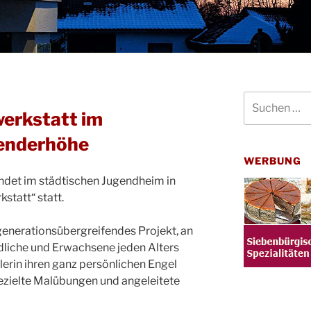
Suchen
nach:
werkstatt im
enderhöhe
WERBUNG
indet im städtischen Jugendheim in
statt“ statt.
 generationsübergreifendes Projekt, an
dliche und Erwachsene jeden Alters
lerin ihren ganz persönlichen Engel
ezielte Malübungen und angeleitete