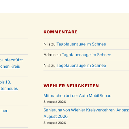
Puer-
11.12.
am Ro
Kinde
19.12.
10-12
Weihn
KOMMENTARE
20.12.
in der
Nils
zu
Tagpfauenauge im Schnee
Famili
24.12.
Ev. G
Admin
zu
Tagpfauenauge im Schnee
Famili
p unterstützt
24.12.
Nils
zu
Tagpfauenauge im Schnee
Uhr
schen Kreis
Weihn
24.12.
15:00
is 13.
WIEHLER NEUIGKEITEN
Weihn
ter neues
24.12.
18:00
Mitmachen bei der Auto Mobil Schau
Christ
5. August 2026
24.12.
Kirch
Sanierung von Wiehler Kreisverkehren: Anpas
schen
August 2026
Gottes
31.12.
um 18
3. August 2026