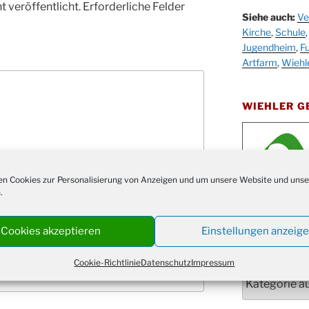
Stadt
 veröffentlicht.
Erforderliche Felder
Siehe auch:
Ve
Schla
19.09.
Kirche
,
Schule
Drabe
Jugendheim
,
Fu
25. u.
Oktob
Artfarm
,
Wiehl
26.09.
Kinde
26.09.
10-12
WIEHLER 
After
09.10.
Kirch
Sandm
10.10.
Kirch
n Cookies zur Personalisierung von Anzeigen und um unsere Website und unse
18:00
.
Oktob
Übersicht
der W
11.10.
11:00
Cookies akzeptieren
Einstellungen anzeig
Bluts
29.10.
NACHRICH
Gemei
Cookie-Richtlinie
Datenschutz
Impressum
Nachrichten
Gottes
31.10.
Kirch