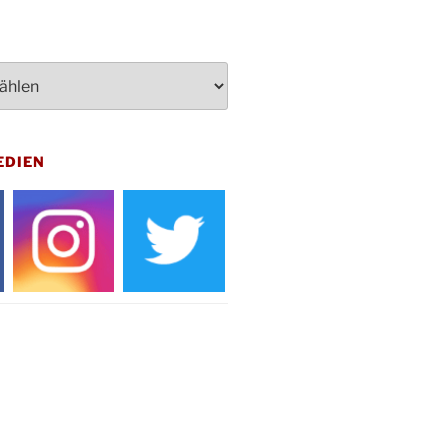
rt Akkordeon-Orchester im
teilhaus um 16:00 Uhr
artin Umzug in Drabenderhöhe um
 Uhr
kfeier zum Volkstrauertag am
hof Drabenderhöhe um 11:15 Uhr
 im Ev. Gemeindehaus von 14-
EDIEN
 Uhr
inenball des Honterus Chors im
teilhaus um 19:00 Uhr
rbibeltag im Ev. Gemeindehaus von
 Uhr
tliches Beisammensein am
t-Gassner-Hof um 15:00 Uhr
inenball der Kreisgruppe im
teilhaus um 19:00 Uhr
sfeier des Frauenvereins im Ev.
ndehaus um 19:00 Uhr