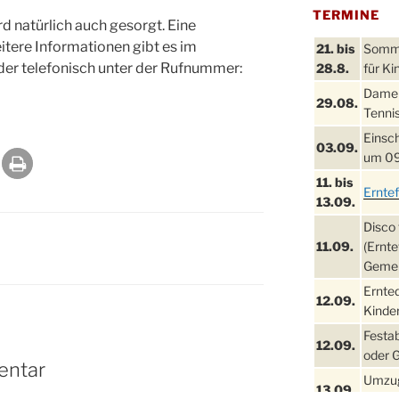
TERMINE
d natürlich auch gesorgt. Eine
itere Informationen gibt es im
21. bis
Sommer
r telefonisch unter der Rufnummer:
28.8.
für Ki
Damen
29.08.
Tennis
Einsch
03.09.
um 09
11. bis
Ernte
13.09.
Disco 
11.09.
(Ernte
Gemei
Ernte
12.09.
Kinder
Festa
12.09.
oder 
entar
Umzug
13.09.