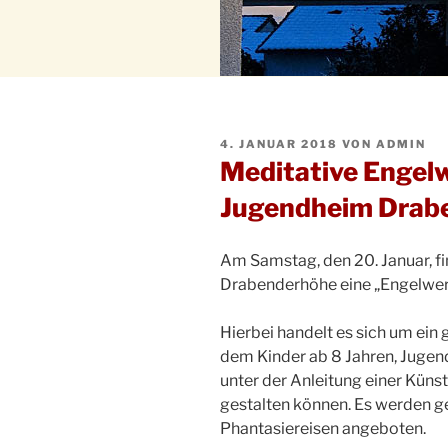
VERÖFFENTLICHT
4. JANUAR 2018
VON
ADMIN
AM
Meditative Engel
Jugendheim Drab
Am Samstag, den 20. Januar, f
Drabenderhöhe eine „Engelwerk
Hierbei handelt es sich um ein
dem Kinder ab 8 Jahren, Jugen
unter der Anleitung einer Künst
gestalten können. Es werden g
Phantasiereisen angeboten.