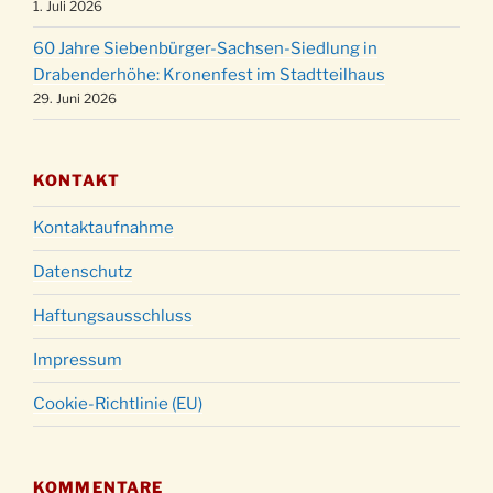
24.12.
1. Juli 2026
um 23:00 Uhr
60 Jahre Siebenbürger-Sachsen-Siedlung in
Gottesdienst zu Silvester in der Kirche um
31.12.
Drabenderhöhe: Kronenfest im Stadtteilhaus
18:00 Uhr
29. Juni 2026
KONTAKT
Kontaktaufnahme
Datenschutz
Haftungsausschluss
Impressum
Cookie-Richtlinie (EU)
KOMMENTARE