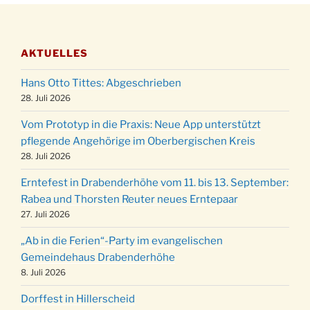
Stadtteilhaus um 19:00 Uhr
Adventsfeier des Frauenvereins im Ev.
03.12.
Gemeindehaus um 19:00 Uhr
AKTUELLES
Puer-Natus weihnachtliches Brauchtum am
11.12.
Robert-Gassner-Hof um 17:00 Uhr
Hans Otto Tittes: Abgeschrieben
Kinderbibeltag im Ev. Gemeindehaus von 10-
28. Juli 2026
19.12.
12 Uhr
Vom Prototyp in die Praxis: Neue App unterstützt
Weihnachts-Konzert des Honterus Chors in
pflegende Angehörige im Oberbergischen Kreis
20.12.
der Kirche um 17:00 Uhr
28. Juli 2026
Familiengottesdienst mit Krippenspiel im Ev.
24.12.
Erntefest in Drabenderhöhe vom 11. bis 13. September:
Gemeindehaus um 15:00 Uhr
Rabea und Thorsten Reuter neues Erntepaar
24.12.
Familiengottesdienst in der FeG um 16 Uhr
27. Juli 2026
Weihnachtsgottesdienst in der Kirche um
24.12.
„Ab in die Ferien“-Party im evangelischen
15:00 Uhr
Gemeindehaus Drabenderhöhe
Weihnachtsgottesdienst in der Kirche um
8. Juli 2026
24.12.
18:00 Uhr
Dorffest in Hillerscheid
Christmette mit der ev. Jugend in der Kirche